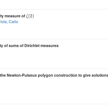
ζ
(
2
)
lity measure of
iola, Carlo
ty of sums of Dirichlet measures
 the Newton-Puiseux polygon construction to give solutions
𝐂
P
(
3
)