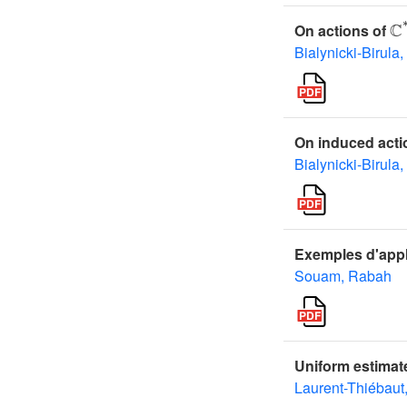
ℂ
*
On actions of
Bialynicki-Birula,
On induced acti
Bialynicki-Birula,
Exemples d'appl
Souam, Rabah
Uniform estimat
Laurent-Thiébaut,