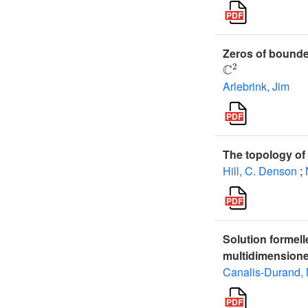
Zeros of bounde
ℂ
2
Arlebrink, Jim
The topology of
Hill, C. Denson
;
Solution formell
multidimensione
Canalis-Durand, M