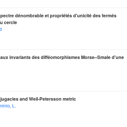
spectre dénombrable et propriétés d'unicité des fermés
u cercle
d
ux invariants des difféomorphismes Morse--Smale d'une
njugacies and Weil-Petersson metric
minio, L.