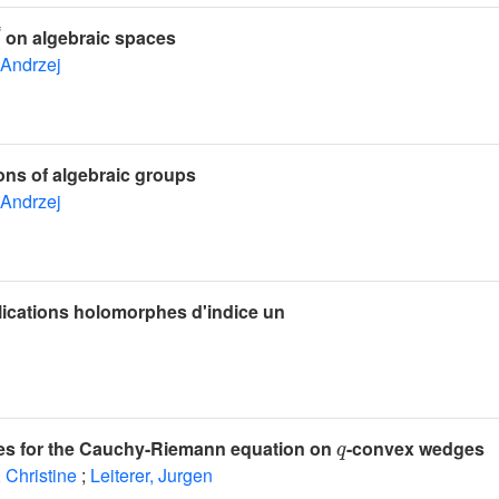
on algebraic spaces
 Andrzej
ons of algebraic groups
 Andrzej
ications holomorphes d'indice un
q
es for the Cauchy-Riemann equation on
-convex wedges
 Christine
;
Leiterer, Jurgen