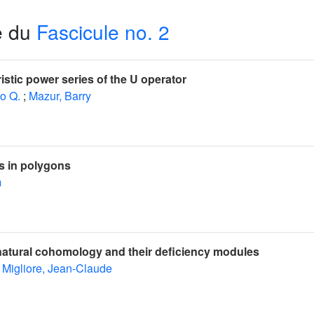
e du
Fascicule no. 2
istic power series of the U operator
o Q.
;
Mazur, Barry
ts in polygons
m
natural cohomology and their deficiency modules
Migliore, Jean-Claude