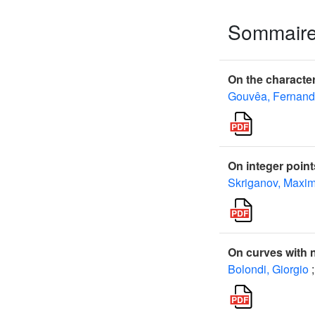
Sommair
On the character
Gouvêa, Fernand
On integer poin
Skriganov, Maxi
On curves with 
Bolondi, Giorgio
;