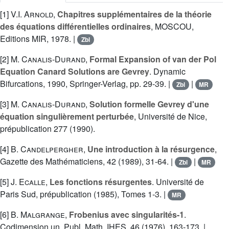
[1]
V.I. Arnold
,
Chapitres supplémentaires de la théorie
des équations différentielles ordinaires
, MOSCOU,
Editions MIR, 1978. |
Zbl
[2]
M. Canalis-Durand
,
Formal Expansion of van der Pol
Equation Canard Solutions are Gevrey
. Dynamic
Bifurcations, 1990, Springer-Verlag, pp. 29-39. |
|
Zbl
MR
[3]
M. Canalis-Durand
,
Solution formelle Gevrey d'une
équation singulièrement perturbée
, Université de Nice,
prépublication 277 (1990).
[4]
B. Candelpergher
,
Une introduction à la résurgence
,
Gazette des Mathématiciens, 42 (1989), 31-64. |
|
Zbl
MR
[5]
J. Ecalle
,
Les fonctions résurgentes
. Université de
Paris Sud, prépublication (1985), Tomes 1-3. |
MR
[6]
B. Malgrange
,
Frobenius avec singularités-1
.
Codimension un, Publ. Math. IHES, 46 (1976), 163-173. |