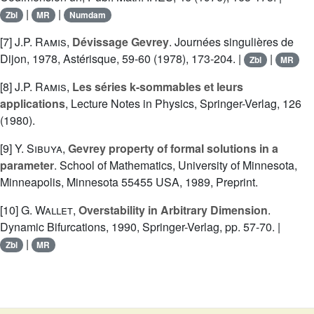
|
|
Zbl
MR
Numdam
[7]
J.P. Ramis
,
Dévissage Gevrey
. Journées singulières de
Dijon, 1978, Astérisque, 59-60 (1978), 173-204. |
|
Zbl
MR
[8]
J.P. Ramis
,
Les séries k-sommables et leurs
applications
, Lecture Notes in Physics, Springer-Verlag, 126
(1980).
[9]
Y. Sibuya
,
Gevrey property of formal solutions in a
parameter
. School of Mathematics, University of Minnesota,
Minneapolis, Minnesota 55455 USA, 1989, Preprint.
[10]
G. Wallet
,
Overstability in Arbitrary Dimension
.
Dynamic Bifurcations, 1990, Springer-Verlag, pp. 57-70. |
|
Zbl
MR