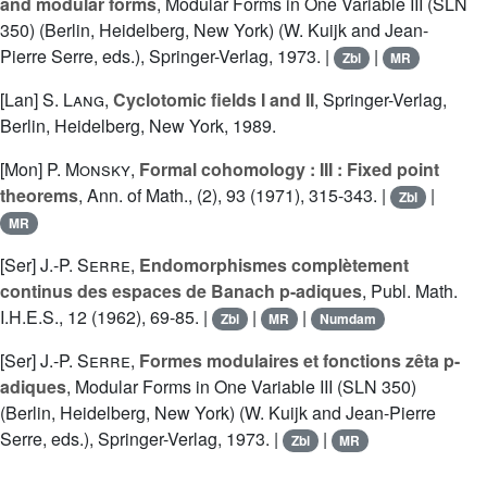
and modular forms
, Modular Forms in One Variable III (SLN
350) (Berlin, Heidelberg, New York) (W. Kuijk and Jean-
Pierre Serre, eds.), Springer-Verlag, 1973. |
|
Zbl
MR
[Lan]
S. Lang
,
Cyclotomic fields I and II
, Springer-Verlag,
Berlin, Heidelberg, New York, 1989.
[Mon]
P. Monsky
,
Formal cohomology : III : Fixed point
theorems
, Ann. of Math., (2), 93 (1971), 315-343. |
|
Zbl
MR
[Ser]
J.-P. Serre
,
Endomorphismes complètement
continus des espaces de Banach p-adiques
, Publ. Math.
I.H.E.S., 12 (1962), 69-85. |
|
|
Zbl
MR
Numdam
[Ser]
J.-P. Serre
,
Formes modulaires et fonctions zêta p-
adiques
, Modular Forms in One Variable III (SLN 350)
(Berlin, Heidelberg, New York) (W. Kuijk and Jean-Pierre
Serre, eds.), Springer-Verlag, 1973. |
|
Zbl
MR