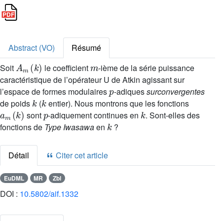
Abstract (VO)
Résumé
A
m
(
k
)
m
Soit
le coefficient
-ième de la série puissance
caractéristique de l’opérateur U de Atkin agissant sur
p
l’espace de formes modulaires
-adiques
surconvergentes
k
k
de poids
(
entier). Nous montrons que les fonctions
a
m
(
k
)
p
k
sont
-adiquement continues en
. Sont-elles des
k
fonctions de
Type Iwasawa
en
?
Détail
Citer cet article
EuDML
MR
Zbl
DOI :
10.5802/aif.1332