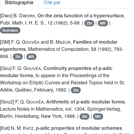
Bibliographie
Cité par
[Dwo]
B. Dwork
,
On the zeta function of a hypersurface
,
Publ. Math. I. H. E. S., 12 (1962), 5-68. |
|
|
Zbl
MR
Numdam
[GM]
F. Q. Gouvêa
and
B. Mazur
,
Families of modular
eigenforms
, Mathematics of Computation, 58 (1992), 793-
806. |
|
Zbl
MR
[Gou]
F. Q. Gouvêa
,
Continuity properties of p-adic
modular forms
, to appear in the Proceedings of the
Workshop on Elliptic Curves and Related Topics held in St.
Adèle, Québec, February, 1992. |
Zbl
[Gou2]
F. Q. Gouvêa
,
Arithmetic of p-adic modular forms
,
Lecture Notes in Mathematics, vol. 1304, Springer-Verlag,
Berlin, Heidelberg, New York, 1988. |
|
Zbl
MR
[Kat]
N. M. Katz
,
p-adic properties of modular schemes