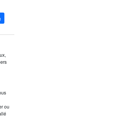
ux,
iers
Vous
er ou
llé