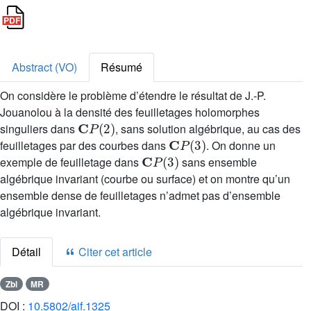
Abstract (VO)
Résumé
On considère le problème d’étendre le résultat de J.-P.
Jouanolou à la densité des feuilletages holomorphes
C
P
(
2
)
singuliers dans
, sans solution algébrique, au cas des
C
P
(
3
)
feuilletages par des courbes dans
. On donne un
C
P
(
3
)
exemple de feuilletage dans
sans ensemble
algébrique invariant (courbe ou surface) et on montre qu’un
ensemble dense de feuilletages n’admet pas d’ensemble
algébrique invariant.
Détail
Citer cet article
Zbl
MR
DOI :
10.5802/aif.1325