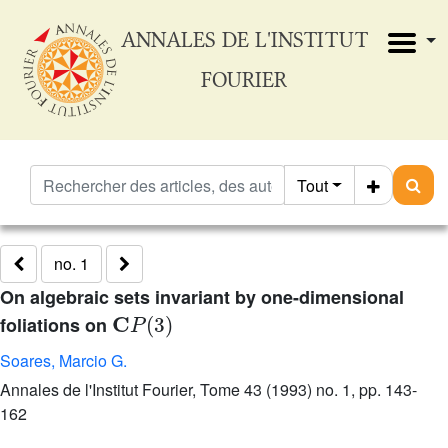
ANNALES DE L'INSTITUT
FOURIER
Tout
no. 1
On algebraic sets invariant by one-dimensional
𝐂
P
(
3
)
foliations on
Soares, Marcio G.
Annales de l'Institut Fourier, Tome 43 (1993) no. 1, pp. 143-
162