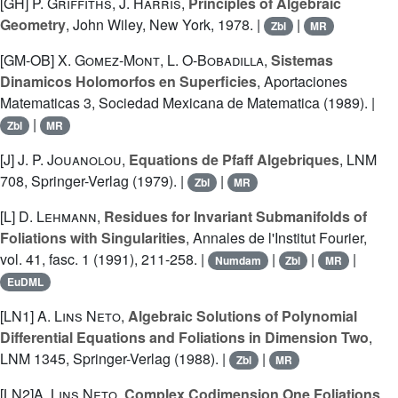
[GH]
P. Griffiths
,
J. Harris
,
Principles of Algebraic
Geometry
, John Wiley, New York, 1978. |
|
Zbl
MR
[GM-OB]
X. Gomez-Mont
,
L. O-Bobadilla
,
Sistemas
Dinamicos Holomorfos en Superficies
, Aportaciones
Matematicas 3, Sociedad Mexicana de Matematica (1989). |
|
Zbl
MR
[J]
J. P. Jouanolou
,
Equations de Pfaff Algebriques
, LNM
708, Springer-Verlag (1979). |
|
Zbl
MR
[L]
D. Lehmann
,
Residues for Invariant Submanifolds of
Foliations with Singularities
, Annales de l'Institut Fourier,
vol. 41, fasc. 1 (1991), 211-258. |
|
|
|
Numdam
Zbl
MR
EuDML
[LN1]
A. Lins Neto
,
Algebraic Solutions of Polynomial
Differential Equations and Foliations in Dimension Two
,
LNM 1345, Springer-Verlag (1988). |
|
Zbl
MR
[LN2]
A. Lins Neto
,
Complex Codimension One Foliations