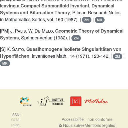
leaving a Compact Submanifold Invariant, Dynamical
Systems and Bifurcation Theory
, Pitman Research Notes
in Mathematics Series, vol. 160 (1987). |
|
Zbl
MR
[PM]
J. Palis
,
W. De Melo
,
Geometric Theory of Dynamical
Systems
, Springer-Verlag (1982). |
Zbl
[S]
K. Saito
,
Quasihomogene Isolierte Singularitäten von
Hyperflächen
, Inventiones Math., 14 (1971), 123-142. |
|
Zbl
MR
ISSN :
Accessibilité - non conforme
0373-
0956
Nous suivre
Mentions légales