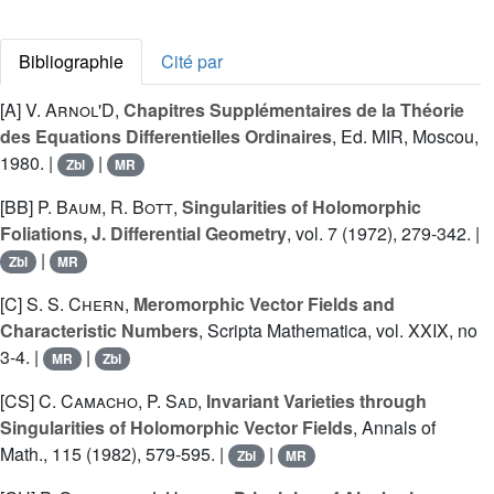
Bibliographie
Cité par
[A]
V. Arnol'D
,
Chapitres Supplémentaires de la Théorie
des Equations Differentielles Ordinaires
, Ed. MIR, Moscou,
1980. |
|
Zbl
MR
[BB]
P. Baum
,
R. Bott
,
Singularities of Holomorphic
Foliations, J. Differential Geometry
, vol. 7 (1972), 279-342. |
|
Zbl
MR
[C]
S. S. Chern
,
Meromorphic Vector Fields and
Characteristic Numbers
, Scripta Mathematica, vol. XXIX, no
3-4. |
|
MR
Zbl
[CS]
C. Camacho
,
P. Sad
,
Invariant Varieties through
Singularities of Holomorphic Vector Fields
, Annals of
Math., 115 (1982), 579-595. |
|
Zbl
MR