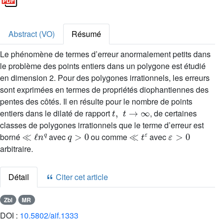
Abstract (VO)
Résumé
Le phénomène de termes d’erreur anormalement petits dans
le problème des points entiers dans un polygone est étudié
en dimension 2. Pour des polygones irrationnels, les erreurs
sont exprimées en termes de propriétés diophantiennes des
pentes des côtés. Il en résulte pour le nombre de points
t
,
t
→
∞
entiers dans le dilaté de rapport
, de certaines
classes de polygones irrationnels que le terme d’erreur est
≪
ℓ
n
q
q
>
0
≪
t
ε
ε
>
0
borné
avec
ou comme
avec
arbitraire.
Détail
Citer cet article
Zbl
MR
DOI :
10.5802/aif.1333