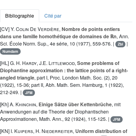
Bibliographie
Cité par
[CV]
Y. Colin De Verdière
,
Nombre de points entiers
dans une famille homothétique de domaines de ℝn
, Ann.
Sci. École Norm. Sup., 4e série, 10 (1977), 559-576. |
|
Zbl
Numdam
[HL]
G. H. Hardy
,
J.E. Littlewood
,
Some problems of
Diophantine approximation : the lattice points of a right-
angled triangle
, part I, Proc. London Math. Soc. (2), 20
(1922), 15-36; part II, Abh. Math. Sem. Hamburg, 1 (1922),
212-249. |
JFM
[Kh]
A. Khinchin
,
Einige Sätze über Kettenbrüche
, mit
Anwendungen auf die Theorie der Diophantischen
Approximationen, Math. Ann., 92 (1924), 115-125. |
JFM
[KN]
I. Kuipers
,
H. Niederreiter
,
Uniform distribution of