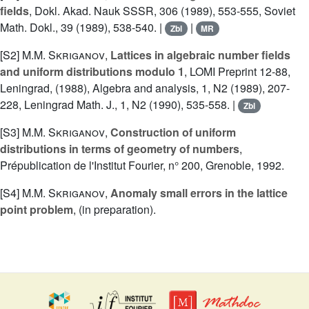
fields
, Dokl. Akad. Nauk SSSR, 306 (1989), 553-555, Soviet
Math. Dokl., 39 (1989), 538-540. |
|
Zbl
MR
[S2]
M.M. Skriganov
,
Lattices in algebraic number fields
and uniform distributions modulo 1
, LOMI Preprint 12-88,
Leningrad, (1988), Algebra and analysis, 1, N2 (1989), 207-
228, Leningrad Math. J., 1, N2 (1990), 535-558. |
Zbl
[S3]
M.M. Skriganov
,
Construction of uniform
distributions in terms of geometry of numbers
,
Prépublication de l'Institut Fourier, n° 200, Grenoble, 1992.
[S4]
M.M. Skriganov
,
Anomaly small errors in the lattice
point problem
, (in preparation).