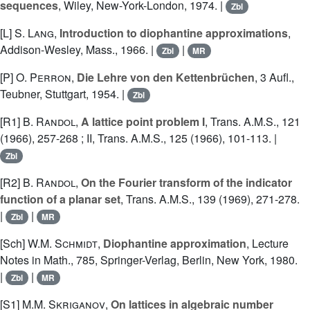
sequences
, Wiley, New-York-London, 1974. |
Zbl
[L]
S. Lang
,
Introduction to diophantine approximations
,
Addison-Wesley, Mass., 1966. |
|
Zbl
MR
[P]
O. Perron
,
Die Lehre von den Kettenbrüchen
, 3 Aufl.,
Teubner, Stuttgart, 1954. |
Zbl
[R1]
B. Randol
,
A lattice point problem I
, Trans. A.M.S., 121
(1966), 257-268 ; II, Trans. A.M.S., 125 (1966), 101-113. |
Zbl
[R2]
B. Randol
,
On the Fourier transform of the indicator
function of a planar set
, Trans. A.M.S., 139 (1969), 271-278.
|
|
Zbl
MR
[Sch]
W.M. Schmidt
,
Diophantine approximation
, Lecture
Notes in Math., 785, Springer-Verlag, Berlin, New York, 1980.
|
|
Zbl
MR
[S1]
M.M. Skriganov
,
On lattices in algebraic number