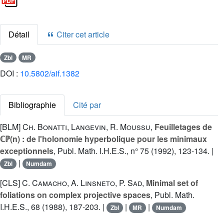
Détail
Citer cet article
Zbl
MR
DOI :
10.5802/aif.1382
Bibliographie
Cité par
[BLM]
Ch. Bonatti
,
Langevin
,
R. Moussu
,
Feuilletages de
ℂℙ(n) : de l'holonomie hyperbolique pour les minimaux
exceptionnels
, Publ. Math. I.H.E.S., n° 75 (1992), 123-134. |
|
Zbl
Numdam
[CLS]
C. Camacho
,
A. Linsneto
,
P. Sad
,
Minimal set of
foliations on complex projective spaces
, Publ. Math.
I.H.E.S., 68 (1988), 187-203. |
|
|
Zbl
MR
Numdam