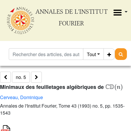
ANNALES DE L'INSTITUT
FOURIER
Tout
no. 5
ℂ
𝔻
(
n
)
Minimaux des feuilletages algébriques de
Cerveau, Dominique
Annales de l'Institut Fourier, Tome 43 (1993) no. 5, pp. 1535-
1543