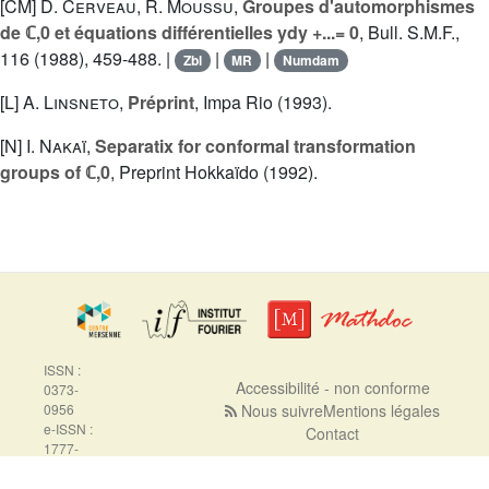
[CM]
D. Cerveau
,
R. Moussu
,
Groupes d'automorphismes
de ℂ,0 et équations différentielles ydy +...= 0
, Bull. S.M.F.,
116 (1988), 459-488. |
|
|
Zbl
MR
Numdam
[L]
A. Linsneto
,
Préprint
, Impa Rio (1993).
[N]
I. Nakaï
,
Separatix for conformal transformation
groups of ℂ,0
, Preprint Hokkaïdo (1992).
ISSN :
Accessibilité - non conforme
0373-
0956
Nous suivre
Mentions légales
e-ISSN :
Contact
1777-
5310