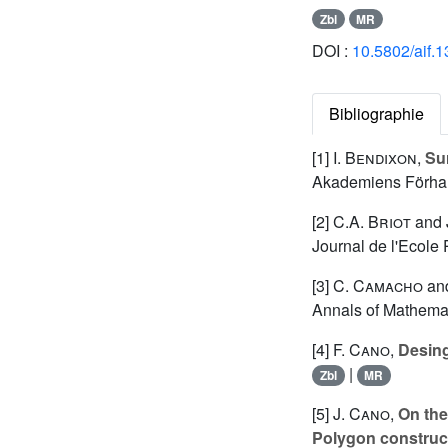
Zbl
MR
DOI :
10.5802/aif.
Bibliographie
[1]
I. Bendixon
,
Sur
Akademiens Förhand
[2]
C.A. Briot
and
Journal de l'Ecole
[3]
C. Camacho
an
Annals of Mathemat
[4]
F. Cano
,
Desing
|
Zbl
MR
[5]
J. Cano
,
On the
Polygon construct