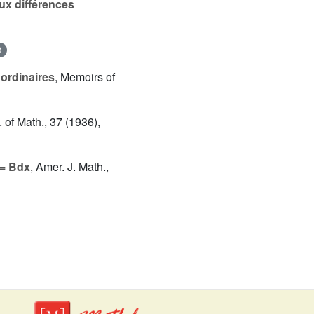
aux différences
R
 ordinaires
, Memoirs of
. of Math., 37 (1936),
 = Bdx
, Amer. J. Math.,