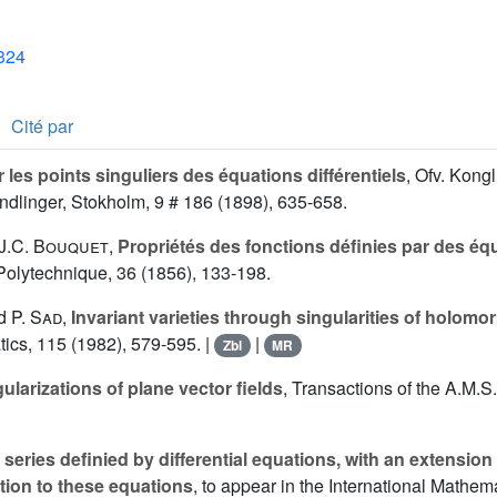
1324
Cité par
 les points singuliers des équations différentiels
, Ofv. Kong
linger, Stokholm, 9 # 186 (1898), 635-658.
J.C. Bouquet
,
Propriétés des fonctions définies par des équ
 Polytechnique, 36 (1856), 133-198.
d
P. Sad
,
Invariant varieties through singularities of holomor
ics, 115 (1982), 579-595. |
|
Zbl
MR
ularizations of plane vector fields
, Transactions of the A.M.S.
 series definied by differential equations, with an extension
ion to these equations
, to appear in the International Mathem