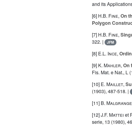
and its Applications
[6]
H.B. Fine
,
On th
Polygon Construc
[7]
H.B. Fine
,
Singu
322. |
JFM
[8]
E.L. Ince
,
Ordin
[9]
K. Mahler
,
On f
Fis. Mat. e Nat., L 
[10]
E. Maillet
,
Sur
(1903), 487-518. |
[11]
B. Malgrange
[12]
J.F. Mattei
et
serie, 13 (1980), 4