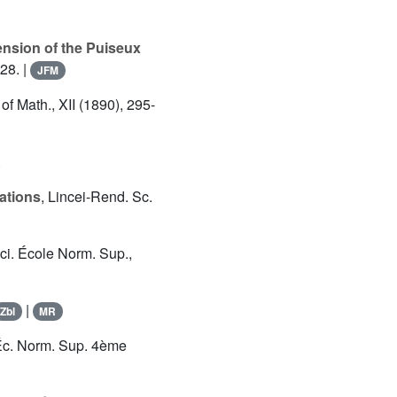
ension of the Puiseux
328. |
JFM
 of Math., XII (1890), 295-
.
uations
, Lincei-Rend. Sc.
Sci. École Norm. Sup.,
|
Zbl
MR
 Éc. Norm. Sup. 4ème