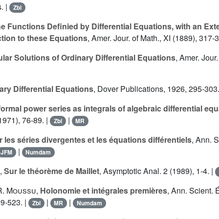
. |
Zbl
e Functions Definied by Differential Equations, with an Ext
tion to these Equations
, Amer. Jour. of Math., XI (1889), 317-
lar Solutions of Ordinary Differential Equations
, Amer. Jour.
ary Differential Equations
, Dover Publications, 1926, 295-303
ormal power series as integrals of algebraic differential eq
(1971), 76-89. |
|
Zbl
MR
 les séries divergentes et les équations différentiels
, Ann. 
|
JFM
Numdam
,
Sur le théorème de Maillet
, Asymptotic Anal. 2 (1989), 1-4. |
R. Moussu
,
Holonomie et intégrales premières
, Ann. Scient.
69-523. |
|
|
Zbl
MR
Numdam