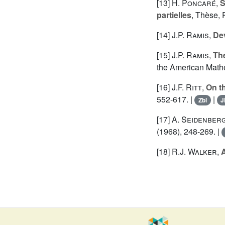
[13]
H. Poncaré
,
S
partielles
, Thèse, 
[14]
J.P. Ramis
,
De
[15]
J.P. Ramis
,
Thé
the American Mathe
[16]
J.F. Ritt
,
On th
552-617. |
|
Zbl
J
[17]
A. Seidenber
(1968), 248-269. |
[18]
R.J. Walker
,