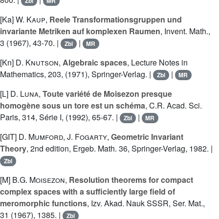
Zbl
MR
[Ka]
W. Kaup
,
Reele Transformationsgruppen und
invariante Metriken auf komplexen Raumen
, Invent. Math.,
3 (1967), 43-70. |
|
Zbl
MR
[Kn]
D. Knutson
,
Algebraic spaces
, Lecture Notes in
Mathematics, 203, (1971), Springer-Verlag. |
|
Zbl
MR
[L]
D. Luna
,
Toute variété de Moisezon presque
homogène sous un tore est un schéma
, C.R. Acad. Sci.
Paris, 314, Série I, (1992), 65-67. |
|
Zbl
MR
[GIT]
D. Mumford
,
J. Fogarty
,
Geometric Invariant
Theory
, 2nd edition, Ergeb. Math. 36, Springer-Verlag, 1982. |
Zbl
[M]
B.G. Moisezon
,
Resolution theorems for compact
complex spaces with a sufficiently large field of
meromorphic functions
, Izv. Akad. Nauk SSSR, Ser. Mat.,
31 (1967), 1385. |
Zbl