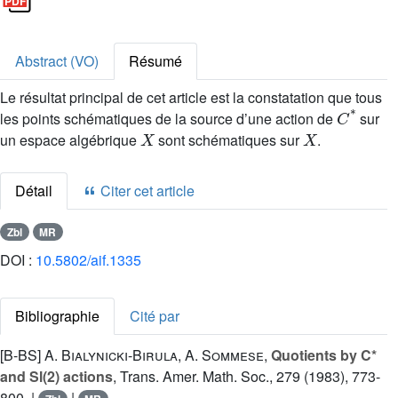
Abstract (VO)
Résumé
Le résultat principal de cet article est la constatation que tous
C
*
les points schématiques de la source d’une action de
sur
X
X
un espace algébrique
sont schématiques sur
.
Détail
Citer cet article
Zbl
MR
DOI :
10.5802/aif.1335
Bibliographie
Cité par
[B-BS]
A. Bialynicki-Birula
,
A. Sommese
,
Quotients by C*
and Sl(2) actions
, Trans. Amer. Math. Soc., 279 (1983), 773-
800. |
|