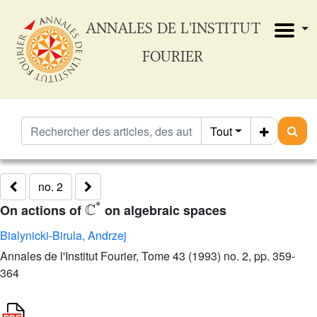
ANNALES DE L'INSTITUT
FOURIER
Tout
no. 2
ℂ
*
On actions of
on algebraic spaces
Bialynicki-Birula, Andrzej
Annales de l'Institut Fourier, Tome 43 (1993) no. 2, pp. 359-
364