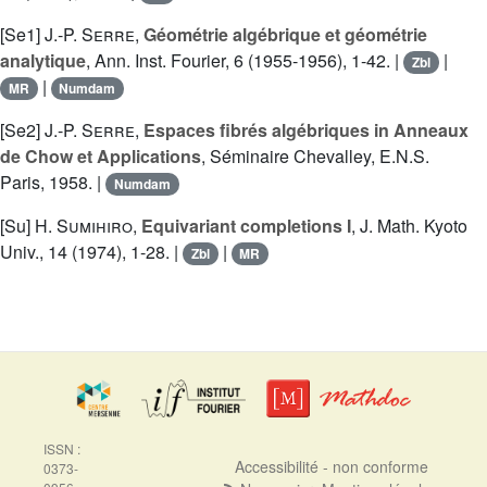
[Se1]
J.-P. Serre
,
Géométrie algébrique et géométrie
analytique
, Ann. Inst. Fourier, 6 (1955-1956), 1-42. |
|
Zbl
|
MR
Numdam
[Se2]
J.-P. Serre
,
Espaces fibrés algébriques in Anneaux
de Chow et Applications
, Séminaire Chevalley, E.N.S.
Paris, 1958. |
Numdam
[Su]
H. Sumihiro
,
Equivariant completions I
, J. Math. Kyoto
Univ., 14 (1974), 1-28. |
|
Zbl
MR
ISSN :
Accessibilité - non conforme
0373-