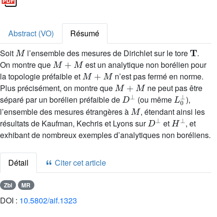
Abstract (VO)
Résumé
M
T
Soit
l’ensemble des mesures de Dirichlet sur le tore
.
M
+
M
On montre que
est un analytique non borélien pour
M
+
M
la topologie préfaible et
n’est pas fermé en norme.
M
+
M
Plus précisément, on montre que
ne peut pas être
D
⊥
L
0
⊥
séparé par un borélien préfaible de
(ou même
),
M
l’ensemble des mesures étrangères à
, étendant ainsi les
D
⊥
H
⊥
résultats de Kaufman, Kechris et Lyons sur
et
, et
exhibant de nombreux exemples d’analytiques non boréliens.
Détail
Citer cet article
Zbl
MR
DOI :
10.5802/aif.1323