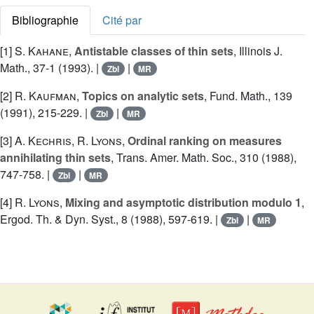
Bibliographie
Cité par
[1]
S. Kahane
,
Antistable classes of thin sets
, Illinois J.
Math., 37-1 (1993). |
|
Zbl
MR
[2]
R. Kaufman
,
Topics on analytic sets
, Fund. Math., 139
(1991), 215-229. |
|
Zbl
MR
[3]
A. Kechris
,
R. Lyons
,
Ordinal ranking on measures
annihilating thin sets
, Trans. Amer. Math. Soc., 310 (1988),
747-758. |
|
Zbl
MR
[4]
R. Lyons
,
Mixing and asymptotic distribution modulo 1
,
Ergod. Th. & Dyn. Syst., 8 (1988), 597-619. |
|
Zbl
MR