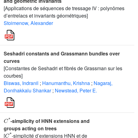
and geometric invariants
[Applications de séquences de tressage IV : polynômes
d’entrelacs et invariants géométriques]
Stoimenow, Alexander
Seshadri constants and Grassmann bundles over
curves
[Constantes de Seshadri et fibrés de Grassman sur les
courbes]
Biswas, Indranil
;
Hanumanthu, Krishna
;
Nagaraj,
Donihakkalu Shankar
;
Newstead, Peter E.
C
*
-simplicity of HNN extensions and
groups acting on trees
C
*
[
-simplicité d’extensions HNN et de