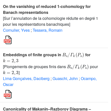
On the vanishing of reduced 1-cohomology for
Banach representations
[Sur l’annulation de la cohomologie réduite en degré 1
pour les représentations banachiques]
Cornulier, Yves
;
Tessera, Romain
B
Γ
k
n
(
/
P
n
)
Embeddings of finite groups in
for
k
=
2
,
3
B
n
/
Γ
k
(
P
n
)
[Plongements de groupes finis dans
pour
k
=
2
,
3
]
Lima Gonçalves, Daciberg
;
Guaschi, John
;
Ocampo,
Oscar
Canonicality of Makanin–Razborov Diagrams –