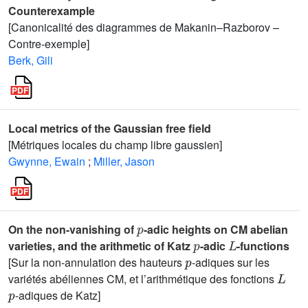
Counterexample
[Canonicalité des diagrammes de Makanin–Razborov –
Contre-exemple]
Berk, Gili
Local metrics of the Gaussian free field
[Métriques locales du champ libre gaussien]
Gwynne, Ewain
;
Miller, Jason
p
On the non-vanishing of
-adic heights on CM abelian
p
L
varieties, and the arithmetic of Katz
-adic
-functions
p
[Sur la non-annulation des hauteurs
-adiques sur les
L
variétés abéliennes CM, et l’arithmétique des fonctions
p
-adiques de Katz]