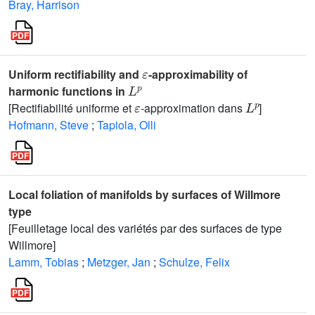
Bray, Harrison
ε
Uniform rectifiability and
-approximability of
L
p
harmonic functions in
ε
L
p
[Rectifiabilité uniforme et
-approximation dans
]
Hofmann, Steve
;
Tapiola, Olli
Local foliation of manifolds by surfaces of Willmore
type
[Feuilletage local des variétés par des surfaces de type
Willmore]
Lamm, Tobias
;
Metzger, Jan
;
Schulze, Felix