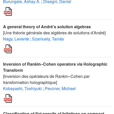
Burungale, Ashay A.
;
Disegni, Daniel
A general theory of André’s solution algebras
[Une théorie générale des algèbres de solutions d’André]
Nagy, Levente
;
Szamuely, Tamás
Inversion of Rankin–Cohen operators via Holographic
Transform
[Inversion des opérateurs de Rankin–Cohen par
transformation holographique]
Kobayashi, Toshiyuki
;
Pevzner, Michael
Classification of flat pencils of foliations on compact