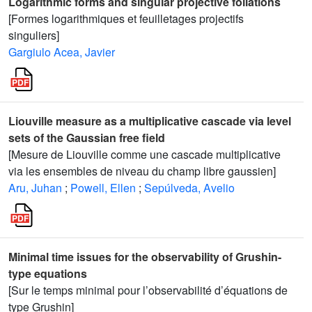
Logarithmic forms and singular projective foliations
[Formes logarithmiques et feuilletages projectifs
singuliers]
Gargiulo Acea, Javier
Liouville measure as a multiplicative cascade via level
sets of the Gaussian free field
[Mesure de Liouville comme une cascade multiplicative
via les ensembles de niveau du champ libre gaussien]
Aru, Juhan
;
Powell, Ellen
;
Sepúlveda, Avelio
Minimal time issues for the observability of Grushin-
type equations
[Sur le temps minimal pour l’observabilité d’équations de
type Grushin]