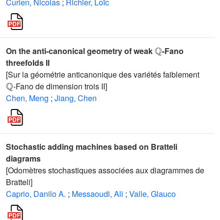
Curien, Nicolas
;
Richier, Loïc
ℚ
On the anti-canonical geometry of weak
-Fano
threefolds II
[Sur la géométrie anticanonique des variétés faiblement
ℚ
-Fano de dimension trois II]
Chen, Meng
;
Jiang, Chen
Stochastic adding machines based on Bratteli
diagrams
[Odomètres stochastiques associées aux diagrammes de
Bratteli]
Caprio, Danilo A.
;
Messaoudi, Ali
;
Valle, Glauco