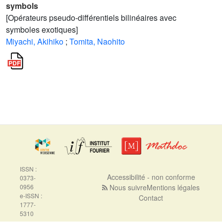
symbols
[Opérateurs pseudo-différentiels bilinéaires avec
symboles exotiques]
Miyachi, Akihiko
;
Tomita, Naohito
ISSN :
Accessibilité - non conforme
0373-
0956
Nous suivre
Mentions légales
e-ISSN :
Contact
1777-
5310