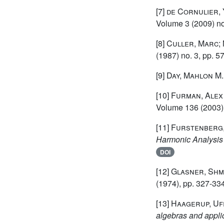
[7]
de Cornulier,
Volume 3
(2009) no
[8]
Culler, Marc;
(1987) no. 3, pp. 5
[9]
Day, Mahlon M.
[10]
Furman, Alex
Volume 136
(2003)
[11]
Furstenberg
Harmonic Analysi
DOI
[12]
Glasner, Shm
(1974), pp. 327-33
[13]
Haagerup, Uf
algebras and appli