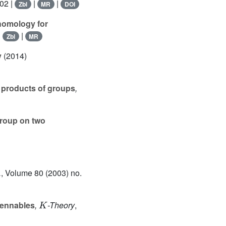
602 |
|
|
Zbl
MR
DOI
homology for
|
|
Zbl
MR
y
(2014)
e products of groups
,
group on two
.
, Volume 80
(2003) no.
K
yennables
,
-Theory
,