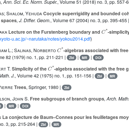
s
, Ann. Sci. Éc. Norm. Supér.
, Volume 51
(2018) no. 3, pp. 557-
as; Shalom, Yehuda
Cocycle superrigidity and bounded co
d spaces
, J. Differ. Geom.
, Volume 67
(2004) no. 3, pp. 395-455 
C
*
aka
Lecture on the Furstenberg boundary and
-simplicit
.kyoto-u.ac.jp/~narutaka/notes/yokou2014.pdf
)
C
*
iam L.; Salinas, Norberto
-algebras associated with fre
me 82
(1979) no. 1, pp. 211-221 |
|
|
Zbl
MR
DOI
C
*
rt T.
Simplicity of the
-algebra associated with the free 
Math. J.
, Volume 42
(1975) no. 1, pp. 151-156 |
|
Zbl
MR
Pierre
Trees
, Springer, 1980 |
Zbl
ilson, John S.
Free subgroups of branch groups
, Arch. Math
|
|
l
MR
DOI
s
La conjecture de Baum–Connes pour les feuilletages mo
o. 3, pp. 215-264 |
|
Zbl
MR