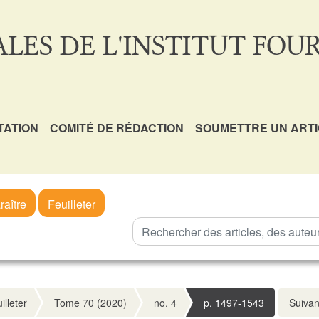
LES DE L'INSTITUT FOUR
TATION
COMITÉ DE RÉDACTION
SOUMETTRE UN ART
raître
Feuilleter
illeter
Tome 70 (2020)
no. 4
p. 1497-1543
Suivan