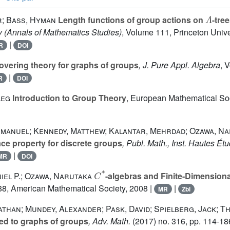
Λ
r; Bass, Hyman
Length functions of group actions on
-tre
y
(Annals of Mathematics Studies)
, Volume 111
, Princeton Unive
|
R
DOI
vering theory for graphs of groups
, J. Pure Appl. Algebra
, 
|
R
DOI
leg
Introduction to Group Theory
, European Mathematical Soc
mmanuel; Kennedy, Matthew; Kalantar, Mehrdad; Ozawa, N
ace property for discrete groups
, Publ. Math., Inst. Hautes Étu
|
MR
DOI
C
*
el P.; Ozawa, Narutaka
-algebras and Finite-Dimension
88
, American Mathematical Society, 2008 |
|
MR
Zbl
han; Mundey, Alexander; Pask, David; Spielberg, Jack; T
ed to graphs of groups
, Adv. Math.
(2017) no. 316, pp. 114-18