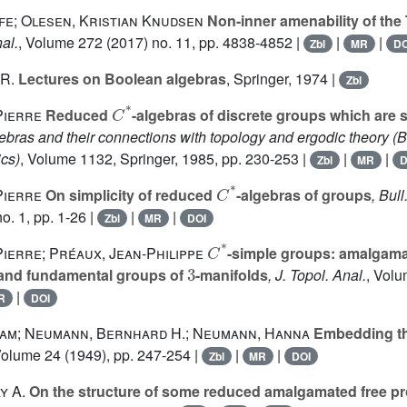
fe; Olesen, Kristian Knudsen
Non-inner amenability of t
nal.
, Volume 272
(2017) no. 11, pp. 4838-4852 |
|
|
Zbl
MR
DO
R.
Lectures on Boolean algebras
, Springer, 1974 |
Zbl
C
*
Pierre
Reduced
-algebras of discrete groups which are 
gebras and their connections with topology and ergodic theory (B
cs)
, Volume 1132
, Springer, 1985, pp. 230-253 |
|
|
Zbl
MR
D
C
*
Pierre
On simplicity of reduced
-algebras of groups
, Bul
o. 1, pp. 1-26 |
|
|
Zbl
MR
DOI
C
*
Pierre; Préaux, Jean-Philippe
-simple groups: amalgama
3
and fundamental groups of
-manifolds
, J. Topol. Anal.
, Vol
|
R
DOI
am; Neumann, Bernhard H.; Neumann, Hanna
Embedding th
Volume 24
(1949), pp. 247-254 |
|
|
Zbl
MR
DOI
y A.
On the structure of some reduced amalgamated free p