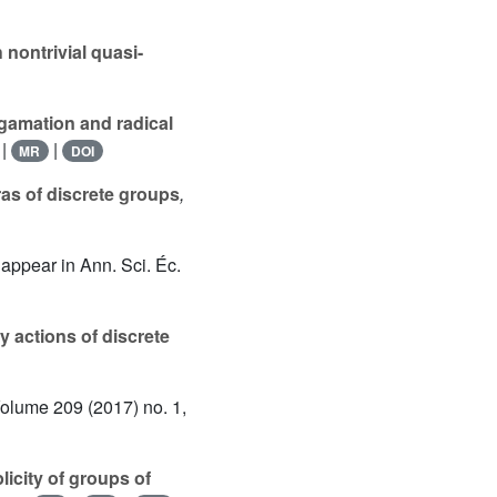
 nontrivial quasi-
lgamation and radical
|
|
MR
DOI
ras of discrete groups
,
appear in Ann. Sci. Éc.
 actions of discrete
Volume 209
(2017) no. 1,
licity of groups of