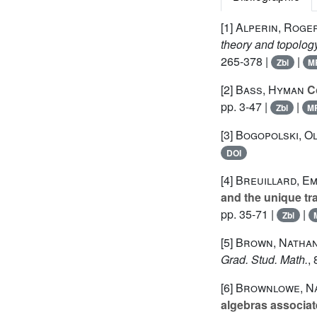
[1]
Alperin, Roge
theory and topolog
265-378 |
|
Zbl
M
[2]
Bass, Hyman
Co
pp. 3-47 |
|
Zbl
M
[3]
Bogopolski, O
DOI
[4]
Breuillard, E
and the unique tr
pp. 35-71 |
|
Zbl
[5]
Brown, Nathani
Grad. Stud. Math.
, 
[6]
Brownlowe, Nat
algebras associat