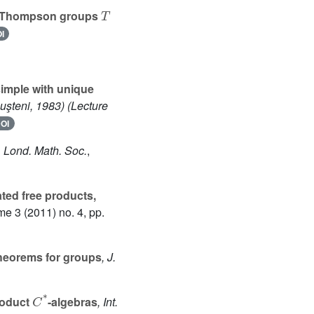
T
he Thompson groups
I
simple with unique
uşteni, 1983)
(Lecture
OI
l. Lond. Math. Soc.
,
ted free products,
ume 3
(2011) no. 4, pp.
eorems for groups
, J.
C
*
roduct
-algebras
, Int.