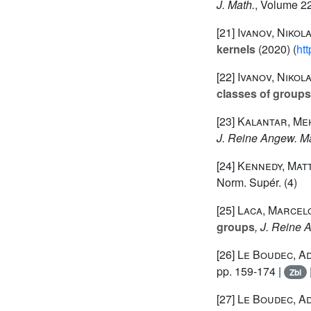
J. Math.
, Volume 2
[21]
Ivanov, Nikola
kernels
(2020) (
ht
[22]
Ivanov, Nikol
classes of groups
[23]
Kalantar, Me
J. Reine Angew. M
[24]
Kennedy, Mat
Norm. Supér. (4)
[25]
Laca, Marcelo
groups
, J. Reine 
[26]
Le Boudec, A
pp. 159-174 |
Zbl
[27]
Le Boudec, Ad