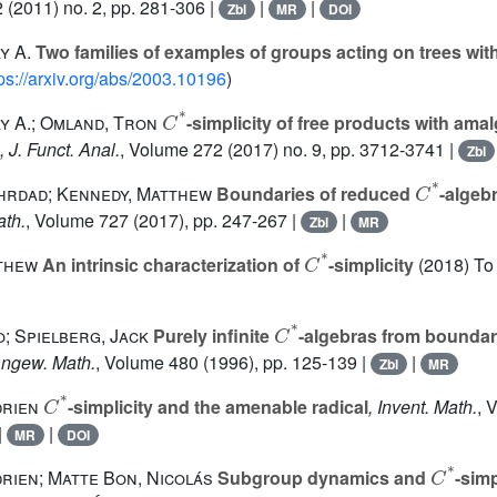
2
(2011) no. 2, pp. 281-306 |
|
|
Zbl
MR
DOI
y A.
Two families of examples of groups acting on trees with
tps://arxiv.org/abs/2003.10196
)
C
*
ay A.; Omland, Tron
-simplicity of free products with ama
, J. Funct. Anal.
, Volume 272
(2017) no. 9, pp. 3712-3741 |
Zbl
C
*
hrdad; Kennedy, Matthew
Boundaries of reduced
-algeb
ath.
, Volume 727
(2017), pp. 247-267 |
|
Zbl
MR
C
*
thew
An intrinsic characterization of
-simplicity
(2018) To 
C
*
; Spielberg, Jack
Purely infinite
-algebras from boundary
Angew. Math.
, Volume 480
(1996), pp. 125-139 |
|
Zbl
MR
C
*
drien
-simplicity and the amenable radical
, Invent. Math.
, 
|
|
MR
DOI
C
*
rien; Matte Bon, Nicolás
Subgroup dynamics and
-simp