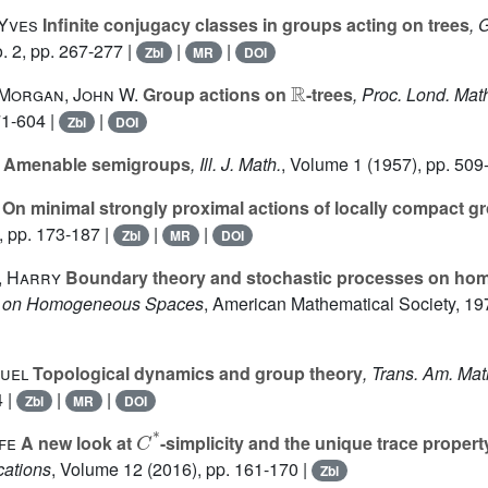
 Yves
Infinite conjugacy classes in groups acting on trees
, 
. 2, pp. 267-277 |
|
|
Zbl
MR
DOI
ℝ
 Morgan, John W.
Group actions on
-trees
, Proc. Lond. Mat
71-604 |
|
Zbl
DOI
Amenable semigroups
, Ill. J. Math.
, Volume 1
(1957), pp. 509
On minimal strongly proximal actions of locally compact g
, pp. 173-187 |
|
|
Zbl
MR
DOI
, Harry
Boundary theory and stochastic processes on h
s on Homogeneous Spaces
, American Mathematical Society, 19
uel
Topological dynamics and group theory
, Trans. Am. Mat
4 |
|
|
Zbl
MR
DOI
C
*
fe
A new look at
-simplicity and the unique trace propert
cations
, Volume 12
(2016), pp. 161-170 |
Zbl