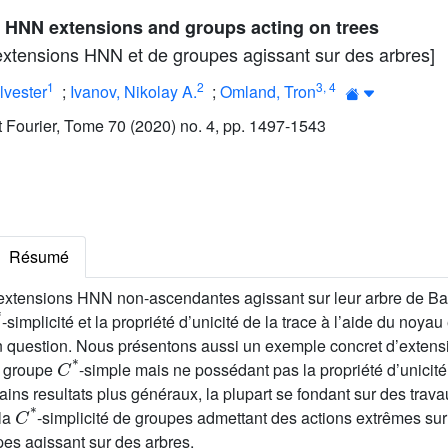
of HNN extensions and groups acting on trees
’extensions HNN et de groupes agissant sur des arbres]
1
2
3
,
4
lvester
;
Ivanov, Nikolay A.
;
Omland, Tron
ut Fourier, Tome 70 (2020) no. 4, pp. 1497-1543
Résumé
extensions HNN non-ascendantes agissant sur leur arbre de B
*
-simplicité et la propriété d’unicité de la trace à l’aide du noy
question. Nous présentons aussi un exemple concret d’extens
C
*
e groupe
-simple mais ne possédant pas la propriété d’unicité 
ins resultats plus généraux, la plupart se fondant sur des trava
C
*
 la
-simplicité de groupes admettant des actions extrêmes sur 
upes agissant sur des arbres.