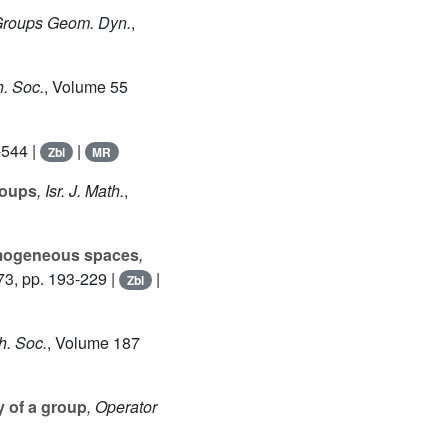
Groups Geom. Dyn.
,
h. Soc.
, Volume 55
-544 |
|
Zbl
MR
roups
, Isr. J. Math.
,
omogeneous spaces
,
73, pp. 193-229 |
|
Zbl
h. Soc.
, Volume 187
y of a group
, Operator