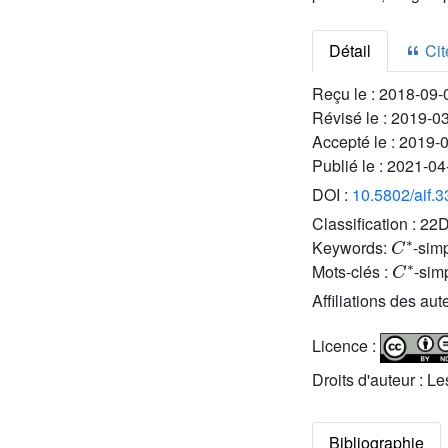
Détail
Cite
Reçu le :
2018-09-
Révisé le :
2019-0
Accepté le :
2019-
Publié le :
2021-04
DOI :
10.5802/aif.
Classification :
22D
C
∗
Keywords:
-sim
C
∗
Mots-clés :
-sim
Affiliations des aut
Licence :
Droits d'auteur : L
Bibliographie