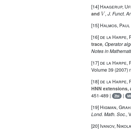
[14]
Haagerup, Uf
V
and
, J. Funct. A
[15]
Halmos, Paul 
[16]
de la Harpe, 
trace
, Operator al
Notes in Mathemati
[17]
de la Harpe, 
Volume 39
(2007) n
[18]
de la Harpe, 
HNN extensions, 
451-489 |
|
Zbl
M
[19]
Higman, Grah
Lond. Math. Soc.
, 
[20]
Ivanov, Nikola