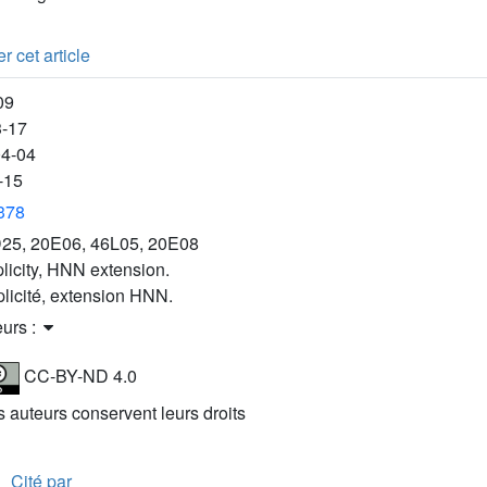
r cet article
09
3-17
04-04
-15
3378
25, 20E06, 46L05, 20E08
plicity, HNN extension.
plicité, extension HNN.
eurs :
CC-BY-ND 4.0
es auteurs conservent leurs droits
Cité par