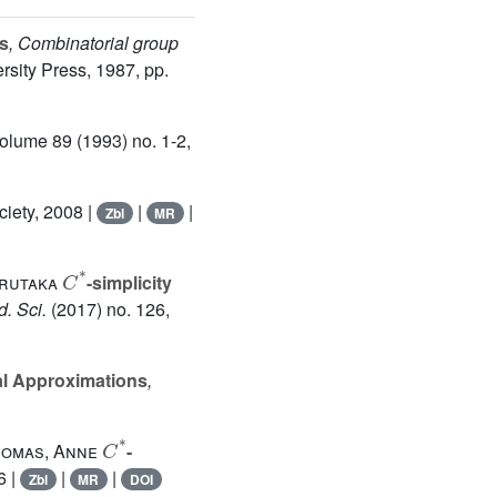
es
, Combinatorial group
rsity Press, 1987, pp.
Volume 89
(1993) no. 1-2,
iety, 2008 |
|
|
Zbl
MR
C
*
arutaka
-simplicity
d. Sci.
(2017) no. 126,
al Approximations
,
C
*
homas, Anne
-
6 |
|
|
Zbl
MR
DOI