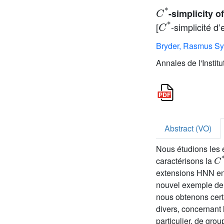
C
*
-simplicity 
C
*
[
-simplicité d
Bryder, Rasmus Sy
Annales de l'Instit
Abstract (VO)
Nous étudions les 
C
caractérisons la
extensions HNN en 
nouvel exemple d
nous obtenons certa
divers, concernant
particulier, de gro