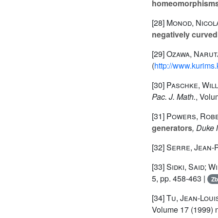
homeomorphism
[28]
Monod, Nicol
negatively curve
[29]
Ozawa, Narut
(
http://www.kurims
[30]
Paschke, Will
Pac. J. Math.
, Volu
[31]
Powers, Robe
generators
, Duke 
[32]
Serre, Jean-
[33]
Sidki, Said; W
5, pp. 458-463 |
Zb
[34]
Tu, Jean-Loui
Volume 17
(1999) n