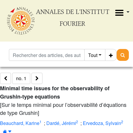
ANNALES DE L'INSTITUT
FOURIER
Tout
no. 1
Minimal time issues for the observability of
Grushin-type equations
[Sur le temps minimal pour l’observabilité d’équations
de type Grushin]
1
2
2
Beauchard, Karine
;
Dardé, Jérémi
;
Ervedoza, Sylvain