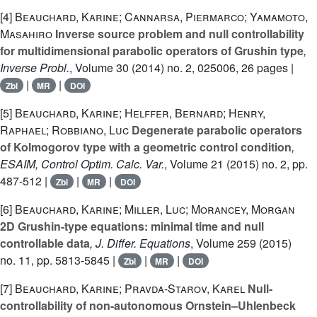
[4]
Beauchard, Karine; Cannarsa, Piermarco; Yamamoto,
Masahiro
Inverse source problem and null controllability
for multidimensional parabolic operators of Grushin type
,
Inverse Probl.
, Volume 30
(2014) no. 2, 025006, 26 pages |
|
|
Zbl
MR
DOI
[5]
Beauchard, Karine; Helffer, Bernard; Henry,
Raphael; Robbiano, Luc
Degenerate parabolic operators
of Kolmogorov type with a geometric control condition
,
ESAIM, Control Optim. Calc. Var.
, Volume 21
(2015) no. 2, pp.
487-512 |
|
|
Zbl
MR
DOI
[6]
Beauchard, Karine; Miller, Luc; Morancey, Morgan
2D Grushin-type equations: minimal time and null
controllable data
, J. Differ. Equations
, Volume 259
(2015)
no. 11, pp. 5813-5845 |
|
|
Zbl
MR
DOI
[7]
Beauchard, Karine; Pravda-Starov, Karel
Null-
controllability of non-autonomous Ornstein–Uhlenbeck