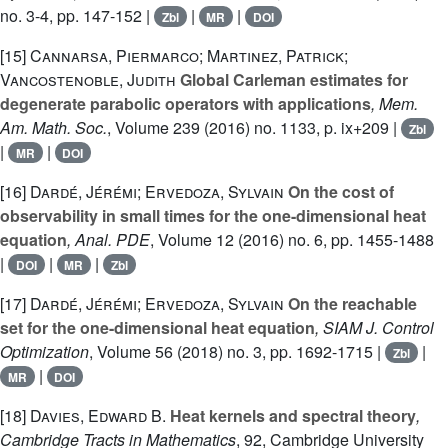
no. 3-4, pp. 147-152 |
|
|
Zbl
MR
DOI
[15]
Cannarsa, Piermarco; Martinez, Patrick;
Vancostenoble, Judith
Global Carleman estimates for
degenerate parabolic operators with applications
, Mem.
Am. Math. Soc.
, Volume 239
(2016) no. 1133, p. ix+209 |
Zbl
|
|
MR
DOI
[16]
Dardé, Jérémi; Ervedoza, Sylvain
On the cost of
observability in small times for the one-dimensional heat
equation
, Anal. PDE
, Volume 12
(2016) no. 6, pp. 1455-1488
|
|
|
DOI
MR
Zbl
[17]
Dardé, Jérémi; Ervedoza, Sylvain
On the reachable
set for the one-dimensional heat equation
, SIAM J. Control
Optimization
, Volume 56
(2018) no. 3, pp. 1692-1715 |
|
Zbl
|
MR
DOI
[18]
Davies, Edward B.
Heat kernels and spectral theory
,
Cambridge Tracts in Mathematics
, 92
, Cambridge University