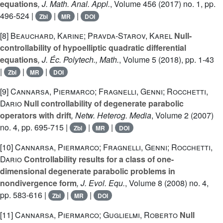
equations
, J. Math. Anal. Appl.
, Volume 456
(2017) no. 1, pp.
496-524 |
|
|
Zbl
MR
DOI
[8]
Beauchard, Karine; Pravda-Starov, Karel
Null-
controllability of hypoelliptic quadratic differential
equations
, J. Éc. Polytech., Math.
, Volume 5
(2018), pp. 1-43
|
|
|
Zbl
MR
DOI
[9]
Cannarsa, Piermarco; Fragnelli, Genni; Rocchetti,
Dario
Null controllability of degenerate parabolic
operators with drift
, Netw. Heterog. Media
, Volume 2
(2007)
no. 4, pp. 695-715 |
|
|
Zbl
MR
DOI
[10]
Cannarsa, Piermarco; Fragnelli, Genni; Rocchetti,
Dario
Controllability results for a class of one-
dimensional degenerate parabolic problems in
nondivergence form
, J. Evol. Equ.
, Volume 8
(2008) no. 4,
pp. 583-616 |
|
|
Zbl
MR
DOI
[11]
Cannarsa, Piermarco; Guglielmi, Roberto
Null