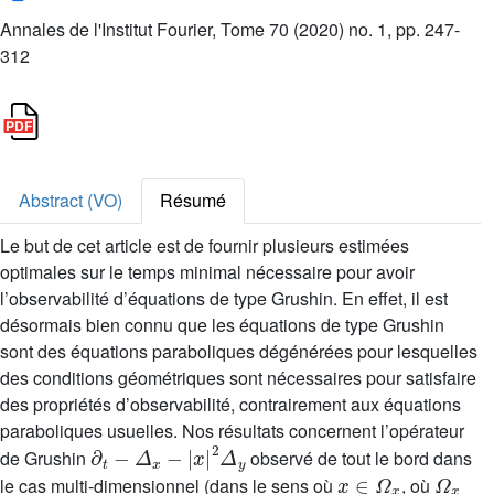
Annales de l'Institut Fourier, Tome 70 (2020) no. 1, pp. 247-
312
Abstract (VO)
Résumé
Le but de cet article est de fournir plusieurs estimées
optimales sur le temps minimal nécessaire pour avoir
l’observabilité d’équations de type Grushin. En effet, il est
désormais bien connu que les équations de type Grushin
sont des équations paraboliques dégénérées pour lesquelles
des conditions géométriques sont nécessaires pour satisfaire
des propriétés d’observabilité, contrairement aux équations
paraboliques usuelles. Nos résultats concernent l’opérateur
∂
t
-
Δ
x
-
|
x
|
2
Δ
y
de Grushin
observé de tout le bord dans
x
∈
Ω
x
Ω
x
le cas multi-dimensionnel (dans le sens où
, où