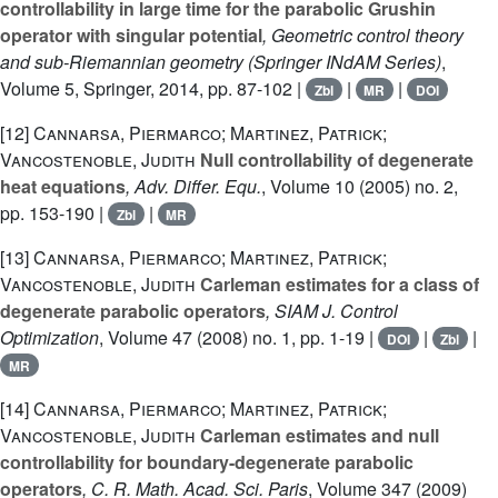
controllability in large time for the parabolic Grushin
operator with singular potential
, Geometric control theory
and sub-Riemannian geometry
(Springer INdAM Series)
,
Volume 5
, Springer, 2014, pp. 87-102 |
|
|
Zbl
MR
DOI
[12]
Cannarsa, Piermarco; Martinez, Patrick;
Vancostenoble, Judith
Null controllability of degenerate
heat equations
, Adv. Differ. Equ.
, Volume 10
(2005) no. 2,
pp. 153-190 |
|
Zbl
MR
[13]
Cannarsa, Piermarco; Martinez, Patrick;
Vancostenoble, Judith
Carleman estimates for a class of
degenerate parabolic operators
, SIAM J. Control
Optimization
, Volume 47
(2008) no. 1, pp. 1-19 |
|
|
DOI
Zbl
MR
[14]
Cannarsa, Piermarco; Martinez, Patrick;
Vancostenoble, Judith
Carleman estimates and null
controllability for boundary-degenerate parabolic
operators
, C. R. Math. Acad. Sci. Paris
, Volume 347
(2009)