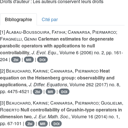
Droits d'auteur : Les auteurs conservent leurs droits
Bibliographie
Cité par
[1]
Alabau-Boussouira, Fatiha; Cannarsa, Piermarco;
Fragnelli, Genni
Carleman estimates for degenerate
parabolic operators with applications to null
controllability
, J. Evol. Equ.
, Volume 6
(2006) no. 2, pp. 161-
204 |
|
|
Zbl
MR
DOI
[2]
Beauchard, Karine; Cannarsa, Piermarco
Heat
equation on the Heisenberg group: observability and
applications
, J. Differ. Equations
, Volume 262
(2017) no. 8,
pp. 4475-4521 |
|
|
Zbl
MR
DOI
[3]
Beauchard, Karine; Cannarsa, Piermarco; Guglielmi,
Roberto
Null controllability of Grushin-type operators in
dimension two
, J. Eur. Math. Soc.
, Volume 16
(2014) no. 1,
pp. 67-101 |
|
|
Zbl
MR
DOI