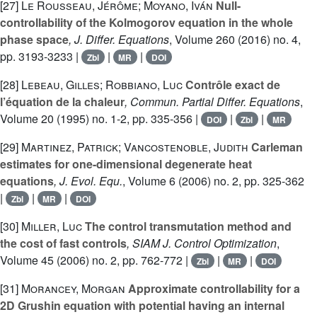
[27]
Le Rousseau, Jérôme; Moyano, Iván
Null-
controllability of the Kolmogorov equation in the whole
phase space
, J. Differ. Equations
, Volume 260
(2016) no. 4,
pp. 3193-3233 |
|
|
Zbl
MR
DOI
[28]
Lebeau, Gilles; Robbiano, Luc
Contrôle exact de
l’équation de la chaleur
, Commun. Partial Differ. Equations
,
Volume 20
(1995) no. 1-2, pp. 335-356 |
|
|
DOI
Zbl
MR
[29]
Martinez, Patrick; Vancostenoble, Judith
Carleman
estimates for one-dimensional degenerate heat
equations
, J. Evol. Equ.
, Volume 6
(2006) no. 2, pp. 325-362
|
|
|
Zbl
MR
DOI
[30]
Miller, Luc
The control transmutation method and
the cost of fast controls
, SIAM J. Control Optimization
,
Volume 45
(2006) no. 2, pp. 762-772 |
|
|
Zbl
MR
DOI
[31]
Morancey, Morgan
Approximate controllability for a
2D Grushin equation with potential having an internal