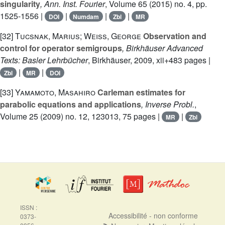
singularity
, Ann. Inst. Fourier
, Volume 65
(2015) no. 4, pp.
1525-1556 |
|
|
|
DOI
Numdam
Zbl
MR
[32]
Tucsnak, Marius; Weiss, George
Observation and
control for operator semigroups
, Birkhäuser Advanced
Texts: Basler Lehrbücher
, Birkhäuser, 2009, xii+483 pages |
|
|
Zbl
MR
DOI
[33]
Yamamoto, Masahiro
Carleman estimates for
parabolic equations and applications
, Inverse Probl.
,
Volume 25
(2009) no. 12, 123013, 75 pages |
|
MR
Zbl
ISSN :
Accessibilité - non conforme
0373-