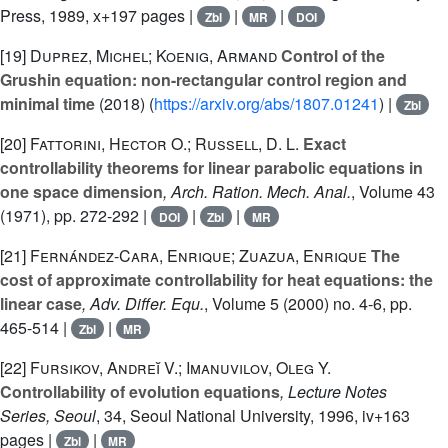
Press, 1989, x+197 pages |
|
|
Zbl
MR
DOI
[19]
Duprez, Michel; Koenig, Armand
Control of the
Grushin equation: non-rectangular control region and
minimal time
(2018) (
https://arxiv.org/abs/1807.01241
) |
Zbl
[20]
Fattorini, Hector O.; Russell, D. L.
Exact
controllability theorems for linear parabolic equations in
one space dimension
, Arch. Ration. Mech. Anal.
, Volume 43
(1971), pp. 272-292 |
|
|
DOI
Zbl
MR
[21]
Fernández-Cara, Enrique; Zuazua, Enrique
The
cost of approximate controllability for heat equations: the
linear case
, Adv. Differ. Equ.
, Volume 5
(2000) no. 4-6, pp.
465-514 |
|
Zbl
MR
[22]
Fursikov, Andreĭ V.; Imanuvilov, Oleg Y.
Controllability of evolution equations
, Lecture Notes
Series, Seoul
, 34
, Seoul National University, 1996, iv+163
pages |
|
Zbl
MR