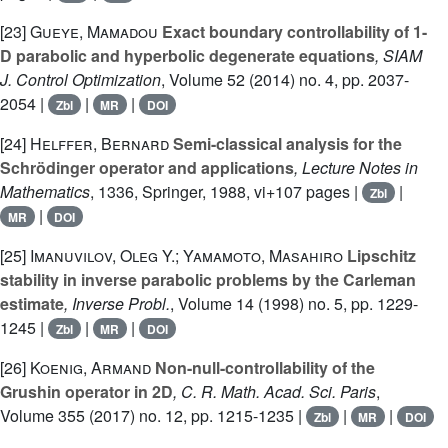
[23]
Gueye, Mamadou
Exact boundary controllability of 1-
D parabolic and hyperbolic degenerate equations
, SIAM
J. Control Optimization
, Volume 52
(2014) no. 4, pp. 2037-
2054 |
|
|
Zbl
MR
DOI
[24]
Helffer, Bernard
Semi-classical analysis for the
Schrödinger operator and applications
, Lecture Notes in
Mathematics
, 1336
, Springer, 1988, vi+107 pages |
|
Zbl
|
MR
DOI
[25]
Imanuvilov, Oleg Y.; Yamamoto, Masahiro
Lipschitz
stability in inverse parabolic problems by the Carleman
estimate
, Inverse Probl.
, Volume 14
(1998) no. 5, pp. 1229-
1245 |
|
|
Zbl
MR
DOI
[26]
Koenig, Armand
Non-null-controllability of the
Grushin operator in 2D
, C. R. Math. Acad. Sci. Paris
,
Volume 355
(2017) no. 12, pp. 1215-1235 |
|
|
Zbl
MR
DOI