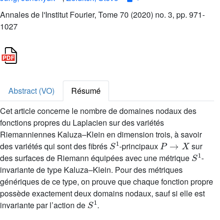
Annales de l'Institut Fourier, Tome 70 (2020) no. 3, pp. 971-
1027
Abstract (VO)
Résumé
Cet article concerne le nombre de domaines nodaux des
fonctions propres du Laplacien sur des variétés
Riemanniennes Kaluza–Klein en dimension trois, à savoir
S
1
P
→
X
des variétés qui sont des fibrés
-principaux
sur
S
1
des surfaces de Riemann équipées avec une métrique
-
invariante de type Kaluza–Klein. Pour des métriques
génériques de ce type, on prouve que chaque fonction propre
possède exactement deux domains nodaux, sauf si elle est
S
1
invariante par l’action de
.