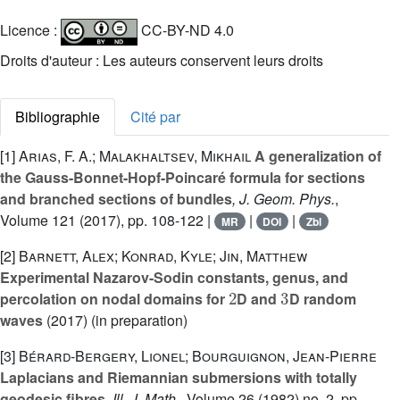
Licence :
CC-BY-ND 4.0
Droits d'auteur : Les auteurs conservent leurs droits
Bibliographie
Cité par
[1]
Arias, F. A.; Malakhaltsev, Mikhail
A generalization of
the Gauss-Bonnet-Hopf-Poincaré formula for sections
and branched sections of bundles
, J. Geom. Phys.
,
Volume 121
(2017), pp. 108-122 |
|
|
MR
DOI
Zbl
[2]
Barnett, Alex; Konrad, Kyle; Jin, Matthew
Experimental Nazarov-Sodin constants, genus, and
2
3
percolation on nodal domains for
D and
D random
waves
(2017) (in preparation)
[3]
Bérard-Bergery, Lionel; Bourguignon, Jean-Pierre
Laplacians and Riemannian submersions with totally
geodesic fibres
, Ill. J. Math.
, Volume 26
(1982) no. 2, pp.