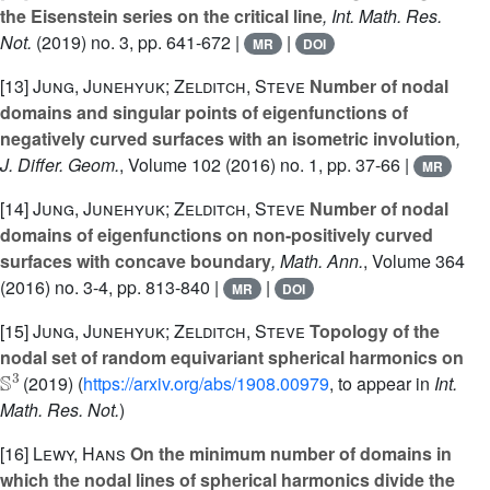
the Eisenstein series on the critical line
, Int. Math. Res.
Not.
(2019) no. 3, pp. 641-672 |
|
MR
DOI
[13]
Jung, Junehyuk; Zelditch, Steve
Number of nodal
domains and singular points of eigenfunctions of
negatively curved surfaces with an isometric involution
,
J. Differ. Geom.
, Volume 102
(2016) no. 1, pp. 37-66 |
MR
[14]
Jung, Junehyuk; Zelditch, Steve
Number of nodal
domains of eigenfunctions on non-positively curved
surfaces with concave boundary
, Math. Ann.
, Volume 364
(2016) no. 3-4, pp. 813-840 |
|
MR
DOI
[15]
Jung, Junehyuk; Zelditch, Steve
Topology of the
nodal set of random equivariant spherical harmonics on
𝕊
3
(2019) (
https://arxiv.org/abs/1908.00979
, to appear in
Int.
Math. Res. Not.
)
[16]
Lewy, Hans
On the minimum number of domains in
which the nodal lines of spherical harmonics divide the