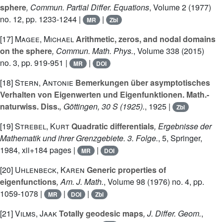
sphere
, Commun. Partial Differ. Equations
, Volume 2
(1977)
no. 12, pp. 1233-1244 |
|
MR
Zbl
[17]
Magee, Michael
Arithmetic, zeros, and nodal domains
on the sphere
, Commun. Math. Phys.
, Volume 338
(2015)
no. 3, pp. 919-951 |
|
MR
DOI
[18]
Stern, Antonie
Bemerkungen über asymptotisches
Verhalten von Eigenwerten und Eigenfunktionen. Math.-
naturwiss. Diss.
, Göttingen, 30 S (1925).
, 1925 |
Zbl
[19]
Strebel, Kurt
Quadratic differentials
, Ergebnisse der
Mathematik und ihrer Grenzgebiete. 3. Folge.
, 5
, Springer,
1984, xii+184 pages |
|
MR
DOI
[20]
Uhlenbeck, Karen
Generic properties of
eigenfunctions
, Am. J. Math.
, Volume 98
(1976) no. 4, pp.
1059-1078 |
|
|
MR
DOI
Zbl
[21]
Vilms, Jaak
Totally geodesic maps
, J. Differ. Geom.
,