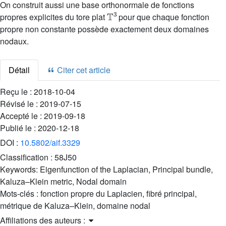
On construit aussi une base orthonormale de fonctions
𝕋
3
propres explicites du tore plat
pour que chaque fonction
propre non constante possède exactement deux domaines
nodaux.
Détail
Citer cet article
Reçu le :
2018-10-04
Révisé le :
2019-07-15
Accepté le :
2019-09-18
Publié le :
2020-12-18
DOI :
10.5802/aif.3329
Classification :
58J50
Keywords:
Eigenfunction of the Laplacian, Principal bundle,
Kaluza–Klein metric, Nodal domain
Mots-clés :
fonction propre du Laplacien, fibré principal,
métrique de Kaluza–Klein, domaine nodal
Affiliations des auteurs :