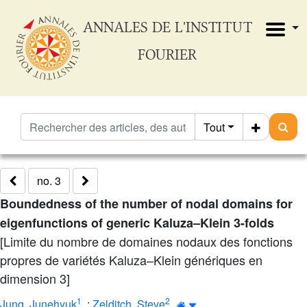
ANNALES DE L'INSTITUT
FOURIER
Tout
no. 3
Boundedness of the number of nodal domains for
eigenfunctions of generic Kaluza–Klein 3-folds
[Limite du nombre de domaines nodaux des fonctions
propres de variétés Kaluza–Klein génériques en
dimension 3]
1
2
Jung, Junehyuk
;
Zelditch, Steve