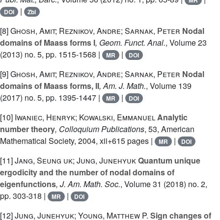
MR
|
DOI
Zbl
[8]
Ghosh, Amit; Reznikov, Andre; Sarnak, Peter
Nodal
domains of Maass forms I
, Geom. Funct. Anal.
, Volume 23
(2013) no. 5, pp. 1515-1568 |
|
MR
DOI
[9]
Ghosh, Amit; Reznikov, Andre; Sarnak, Peter
Nodal
domains of Maass forms, II
, Am. J. Math.
, Volume 139
(2017) no. 5, pp. 1395-1447 |
|
MR
DOI
[10]
Iwaniec, Henryk; Kowalski, Emmanuel
Analytic
number theory
, Colloquium Publications
, 53
, American
Mathematical Society, 2004, xii+615 pages |
|
MR
DOI
[11]
Jang, Seung uk; Jung, Junehyuk
Quantum unique
ergodicity and the number of nodal domains of
eigenfunctions
, J. Am. Math. Soc.
, Volume 31
(2018) no. 2,
pp. 303-318 |
|
MR
DOI
[12]
Jung, Junehyuk; Young, Matthew P.
Sign changes of