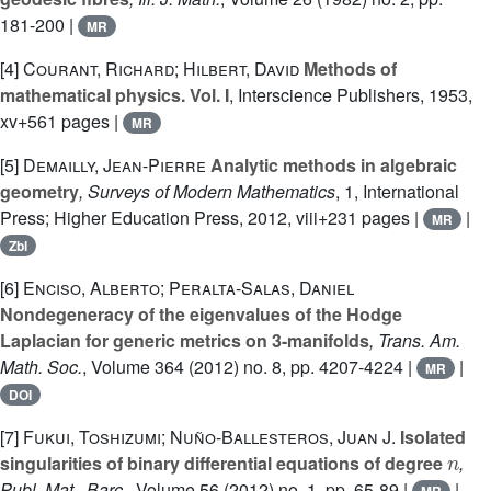
181-200 |
MR
[4]
Courant, Richard; Hilbert, David
Methods of
mathematical physics. Vol. I
, Interscience Publishers, 1953,
xv+561 pages |
MR
[5]
Demailly, Jean-Pierre
Analytic methods in algebraic
geometry
, Surveys of Modern Mathematics
, 1
, International
Press; Higher Education Press, 2012, viii+231 pages |
|
MR
Zbl
[6]
Enciso, Alberto; Peralta-Salas, Daniel
Nondegeneracy of the eigenvalues of the Hodge
Laplacian for generic metrics on 3-manifolds
, Trans. Am.
Math. Soc.
, Volume 364
(2012) no. 8, pp. 4207-4224 |
|
MR
DOI
[7]
Fukui, Toshizumi; Nuño-Ballesteros, Juan J.
Isolated
n
singularities of binary differential equations of degree
,
Publ. Mat., Barc.
, Volume 56
(2012) no. 1, pp. 65-89 |
|