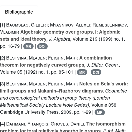
Bibliographie
[1]
Baumslag, Gilbert; Myasnikov, Alexei; Remeslennikov,
Vladimir
Algebraic geometry over groups. I: Algebraic
sets and ideal theory
, J. Algebra
, Volume 219
(1999) no. 1,
pp. 16-79 |
|
MR
DOI
[2]
Bestvina, Mladen; Feighn, Mark
A combination
theorem for negatively curved groups
, J. Differ. Geom.
,
Volume 35
(1992) no. 1, pp. 85-101 |
|
MR
DOI
[3]
Bestvina, Mladen; Feighn, Mark
Notes on Sela’s work:
limit groups and Makanin–Razborov diagrams
, Geometric
and cohomological methods in group theory
(London
Mathematical Society Lecture Note Series)
, Volume 358
,
Cambridge University Press, 2009, pp. 1-29 |
MR
[4]
Dahmani, François; Groves, Daniel
The isomorphism
problem for toral relatively hyperbolic groups
, Publ. Math.,