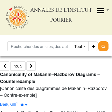
ANNALES DE L'INSTITUT
FOURIER
Tout
no. 5
Canonicality of Makanin–Razborov Diagrams –
Counterexample
[Canonicalité des diagrammes de Makanin–Razborov
– Contre-exemple]
1
Berk, Gili