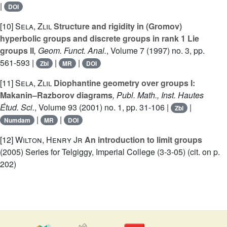
|
DOI
[10]
Sela, Zlil
Structure and rigidity in (Gromov)
hyperbolic groups and discrete groups in rank 1 Lie
groups II
, Geom. Funct. Anal.
, Volume 7
(1997) no. 3, pp.
561-593 |
|
|
Zbl
MR
DOI
[11]
Sela, Zlil
Diophantine geometry over groups I:
Makanin–Razborov diagrams
, Publ. Math., Inst. Hautes
Étud. Sci.
, Volume 93
(2001) no. 1, pp. 31-106 |
|
Zbl
|
|
Numdam
MR
DOI
[12]
Wilton, Henry Jr
An introduction to limit groups
(2005) Series for Telgiggy, Imperial College (3-3-05) (cit. on p.
202)