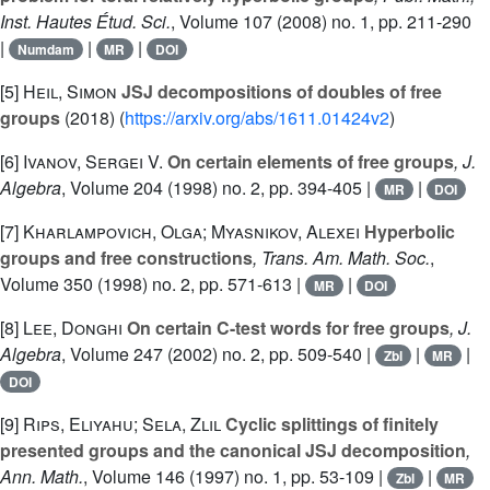
Inst. Hautes Étud. Sci.
, Volume 107
(2008) no. 1, pp. 211-290
|
|
|
Numdam
MR
DOI
[5]
Heil, Simon
JSJ decompositions of doubles of free
groups
(2018) (
https://arxiv.org/abs/1611.01424v2
)
[6]
Ivanov, Sergei V.
On certain elements of free groups
, J.
Algebra
, Volume 204
(1998) no. 2, pp. 394-405 |
|
MR
DOI
[7]
Kharlampovich, Olga; Myasnikov, Alexei
Hyperbolic
groups and free constructions
, Trans. Am. Math. Soc.
,
Volume 350
(1998) no. 2, pp. 571-613 |
|
MR
DOI
[8]
Lee, Donghi
On certain C-test words for free groups
, J.
Algebra
, Volume 247
(2002) no. 2, pp. 509-540 |
|
|
Zbl
MR
DOI
[9]
Rips, Eliyahu; Sela, Zlil
Cyclic splittings of finitely
presented groups and the canonical JSJ decomposition
,
Ann. Math.
, Volume 146
(1997) no. 1, pp. 53-109 |
|
Zbl
MR