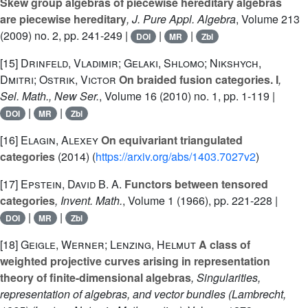
Skew group algebras of piecewise hereditary algebras
are piecewise hereditary
, J. Pure Appl. Algebra
, Volume 213
(2009) no. 2, pp. 241-249 |
|
|
DOI
MR
Zbl
[15]
Drinfeld, Vladimir; Gelaki, Shlomo; Nikshych,
Dmitri; Ostrik, Victor
On braided fusion categories. I
,
Sel. Math., New Ser.
, Volume 16
(2010) no. 1, pp. 1-119 |
|
|
DOI
MR
Zbl
[16]
Elagin, Alexey
On equivariant triangulated
categories
(2014) (
https://arxiv.org/abs/1403.7027v2
)
[17]
Epstein, David B. A.
Functors between tensored
categories
, Invent. Math.
, Volume 1
(1966), pp. 221-228 |
|
|
DOI
MR
Zbl
[18]
Geigle, Werner; Lenzing, Helmut
A class of
weighted projective curves arising in representation
theory of finite-dimensional algebras
, Singularities,
representation of algebras, and vector bundles (Lambrecht,