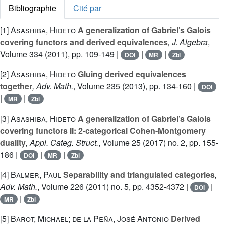
Bibliographie
Cité par
[1]
Asashiba, Hideto
A generalization of Gabriel’s Galois
covering functors and derived equivalences
, J. Algebra
,
Volume 334
(2011), pp. 109-149 |
|
|
DOI
MR
Zbl
[2]
Asashiba, Hideto
Gluing derived equivalences
together
, Adv. Math.
, Volume 235
(2013), pp. 134-160 |
DOI
|
|
MR
Zbl
[3]
Asashiba, Hideto
A generalization of Gabriel’s Galois
covering functors II: 2-categorical Cohen-Montgomery
duality
, Appl. Categ. Struct.
, Volume 25
(2017) no. 2, pp. 155-
186 |
|
|
DOI
MR
Zbl
[4]
Balmer, Paul
Separability and triangulated categories
,
Adv. Math.
, Volume 226
(2011) no. 5, pp. 4352-4372 |
|
DOI
|
MR
Zbl
[5]
Barot, Michael; de la Peña, José Antonio
Derived