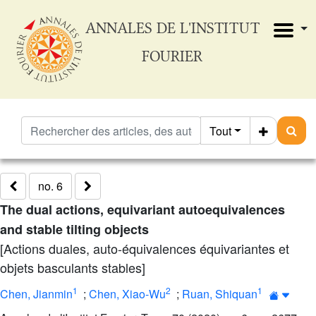
ANNALES DE L'INSTITUT
FOURIER
Tout
no. 6
The dual actions, equivariant autoequivalences
and stable tilting objects
[Actions duales, auto-équivalences équivariantes et
objets basculants stables]
1
2
1
Chen, Jianmin
;
Chen, Xiao-Wu
;
Ruan, Shiquan