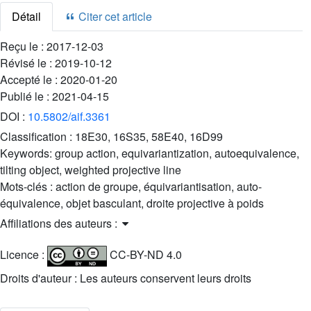
Détail
Citer cet article
Reçu le :
2017-12-03
Révisé le :
2019-10-12
Accepté le :
2020-01-20
Publié le :
2021-04-15
DOI :
10.5802/aif.3361
Classification :
18E30, 16S35, 58E40, 16D99
Keywords:
group action, equivariantization, autoequivalence,
tilting object, weighted projective line
Mots-clés :
action de groupe, équivariantisation, auto-
équivalence, objet basculant, droite projective à poids
Affiliations des auteurs :
Licence :
CC-BY-ND 4.0
Droits d'auteur : Les auteurs conservent leurs droits