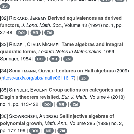
Zbl
[32]
Rickard, Jeremy
Derived equivalences as derived
functors
, J. Lond. Math. Soc.
, Volume 43
(1991) no. 1, pp.
37-48 |
|
|
DOI
MR
Zbl
[33]
Ringel, Claus Michael
Tame algebras and integral
quadratic forms
, Lecture Notes in Mathematics
, 1099
,
Springer, 1984 |
|
|
DOI
MR
Zbl
[34]
Schiffmann, Olivier
Lectures on Hall algebras
(2009)
(
https://arxiv.org/abs/math/0611617
) |
Zbl
[35]
Shinder, Evgeny
Group actions on categories and
Elagin’s theorem revisited
, Eur. J. Math.
, Volume 4
(2018)
no. 1, pp. 413-422 |
|
|
DOI
MR
Zbl
[36]
Skowroński, Andrzej
Selfinjective algebras of
polynomial growth
, Math. Ann.
, Volume 285
(1989) no. 2,
pp. 177-199 |
|
|
DOI
MR
Zbl