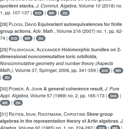
quotient stacks
, J. Commut. Algebra
, Volume 10
(2018) no.
1, pp. 107-137 |
|
|
DOI
MR
Zbl
[28]
Ploog, David
Equivariant autoequivalences for finite
group actions
, Adv. Math.
, Volume 216
(2007) no. 1, pp. 62-
74 |
|
|
DOI
MR
Zbl
[29]
Polishchuk, Alexander
Holomorphic bundles on 2-
dimensional noncommutative toric orbifolds
,
Noncommutative geometry and number theory
(Aspects
Math.)
, Volume 37
, Springer, 2006, pp. 341-359 |
|
DOI
MR
|
Zbl
[30]
Power, A. John
A general coherence result
, J. Pure
Appl. Algebra
, Volume 57
(1989) no. 2, pp. 165-173 |
|
DOI
|
MR
Zbl
[31]
Reiten, Idun; Riedtmann, Christine
Skew group
algebras in the representation theory of Artin algebras
, J.
Algebra
, Volume 92
(1985) no. 1, pp. 224-282 |
|
|
DOI
MR