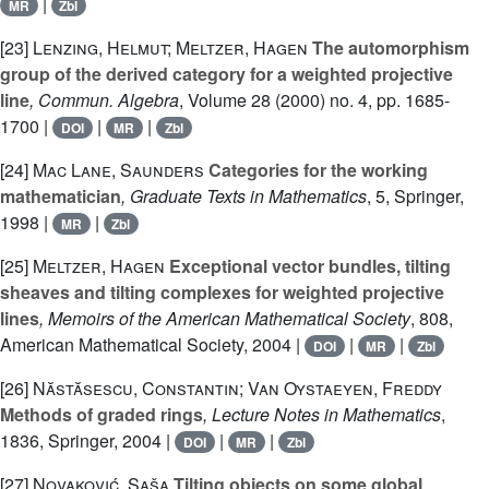
|
MR
Zbl
[23]
Lenzing, Helmut; Meltzer, Hagen
The automorphism
group of the derived category for a weighted projective
line
, Commun. Algebra
, Volume 28
(2000) no. 4, pp. 1685-
1700 |
|
|
DOI
MR
Zbl
[24]
Mac Lane, Saunders
Categories for the working
mathematician
, Graduate Texts in Mathematics
, 5
, Springer,
1998 |
|
MR
Zbl
[25]
Meltzer, Hagen
Exceptional vector bundles, tilting
sheaves and tilting complexes for weighted projective
lines
, Memoirs of the American Mathematical Society
, 808
,
American Mathematical Society, 2004 |
|
|
DOI
MR
Zbl
[26]
Năstăsescu, Constantin; Van Oystaeyen, Freddy
Methods of graded rings
, Lecture Notes in Mathematics
,
1836
, Springer, 2004 |
|
|
DOI
MR
Zbl
[27]
Novaković, Saša
Tilting objects on some global