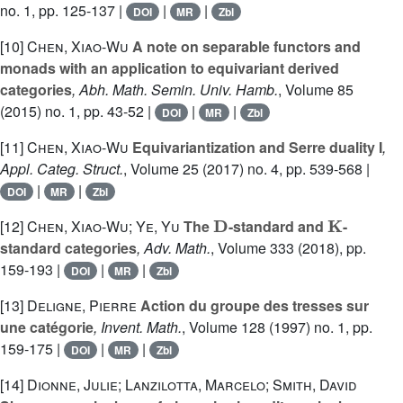
no. 1, pp. 125-137 |
|
|
DOI
MR
Zbl
[10]
Chen, Xiao-Wu
A note on separable functors and
monads with an application to equivariant derived
categories
, Abh. Math. Semin. Univ. Hamb.
, Volume 85
(2015) no. 1, pp. 43-52 |
|
|
DOI
MR
Zbl
[11]
Chen, Xiao-Wu
Equivariantization and Serre duality I
,
Appl. Categ. Struct.
, Volume 25
(2017) no. 4, pp. 539-568 |
|
|
DOI
MR
Zbl
D
K
[12]
Chen, Xiao-Wu; Ye, Yu
The
-standard and
-
standard categories
, Adv. Math.
, Volume 333
(2018), pp.
159-193 |
|
|
DOI
MR
Zbl
[13]
Deligne, Pierre
Action du groupe des tresses sur
une catégorie
, Invent. Math.
, Volume 128
(1997) no. 1, pp.
159-175 |
|
|
DOI
MR
Zbl
[14]
Dionne, Julie; Lanzilotta, Marcelo; Smith, David