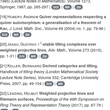
1985)
(Lecture Notes in Mathematics)
, Volume 1273
,
Springer, 1987, pp. 265-297 |
|
|
DOI
MR
Zbl
[19]
Hubery, Andrew
Quiver representations respecting a
quiver automorphism: a generalisation of a theorem of
Kac
, J. Lond. Math. Soc.
, Volume 69
(2004) no. 1, pp. 79-96 |
|
|
DOI
MR
Zbl
τ
2
[20]
Jasso, Gustavo
-stable tilting complexes over
weighted projective lines
, Adv. Math.
, Volume 273
(2015),
pp. 1-31 |
|
|
DOI
MR
Zbl
[21]
Keller, Bernhard
Derived categories and tilting
,
Handbook of tilting theory
(London Mathematical Society
Lecture Note Series)
, Volume 332
, Cambridge University
Press, 2007, pp. 49-104 |
|
DOI
MR
[22]
Lenzing, Helmut
Weighted projective lines and
Riemann surfaces
, Proceedings of the 49th Symposium on
Ring Theory and Representation Theory
(2017), pp. 67-79 |