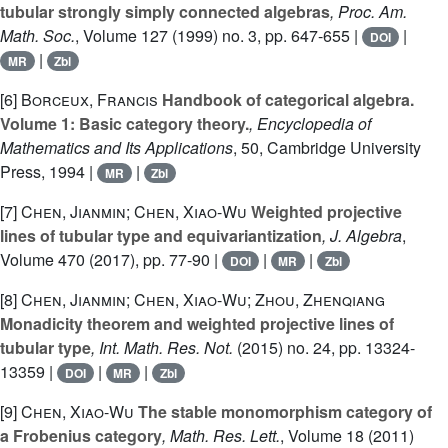
tubular strongly simply connected algebras
, Proc. Am.
Math. Soc.
, Volume 127
(1999) no. 3, pp. 647-655 |
|
DOI
|
MR
Zbl
[6]
Borceux, Francis
Handbook of categorical algebra.
Volume 1: Basic category theory.
, Encyclopedia of
Mathematics and Its Applications
, 50
, Cambridge University
Press, 1994 |
|
MR
Zbl
[7]
Chen, Jianmin; Chen, Xiao-Wu
Weighted projective
lines of tubular type and equivariantization
, J. Algebra
,
Volume 470
(2017), pp. 77-90 |
|
|
DOI
MR
Zbl
[8]
Chen, Jianmin; Chen, Xiao-Wu; Zhou, Zhenqiang
Monadicity theorem and weighted projective lines of
tubular type
, Int. Math. Res. Not.
(2015) no. 24, pp. 13324-
13359 |
|
|
DOI
MR
Zbl
[9]
Chen, Xiao-Wu
The stable monomorphism category of
a Frobenius category
, Math. Res. Lett.
, Volume 18
(2011)