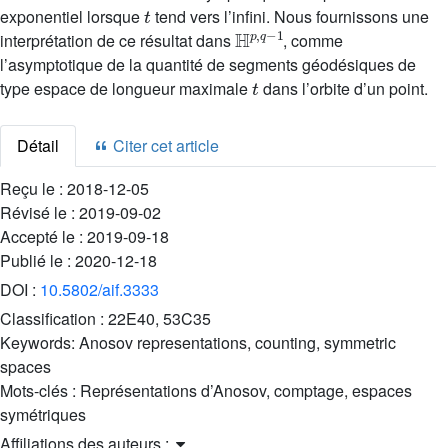
t
exponentiel lorsque
tend vers l’infini. Nous fournissons une
ℍ
1
p
,
q
-
interprétation de ce résultat dans
, comme
l’asymptotique de la quantité de segments géodésiques de
t
type espace de longueur maximale
dans l’orbite d’un point.
Détail
Citer cet article
Reçu le :
2018-12-05
Révisé le :
2019-09-02
Accepté le :
2019-09-18
Publié le :
2020-12-18
DOI :
10.5802/aif.3333
Classification :
22E40, 53C35
Keywords:
Anosov representations, counting, symmetric
spaces
Mots-clés :
Représentations d’Anosov, comptage, espaces
symétriques
Affiliations des auteurs :