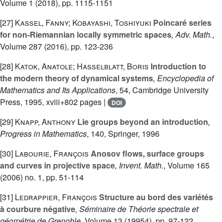
Volume 1
(2018), pp. 1115-1151
[27]
Kassel, Fanny; Kobayashi, Toshiyuki
Poincaré series
for non-Riemannian locally symmetric spaces
, Adv. Math.
,
Volume 287
(2016), pp. 123-236
[28]
Katok, Anatole; Hasselblatt, Boris
Introduction to
the modern theory of dynamical systems
, Encyclopedia of
Mathematics and Its Applications
, 54
, Cambridge University
Press, 1995, xviii+802 pages |
DOI
[29]
Knapp, Anthony
Lie groups beyond an introduction
,
Progress in Mathematics
, 140
, Springer, 1996
[30]
Labourie, François
Anosov flows, surface groups
and curves in projective space
, Invent. Math.
, Volume 165
(2006) no. 1, pp. 51-114
[31]
Ledrappier, François
Structure au bord des variétés
à courbure négative
, Séminaire de Théorie spectrale et
géométrie de Grenoble
, Volume 13
(19954), pp. 97-122