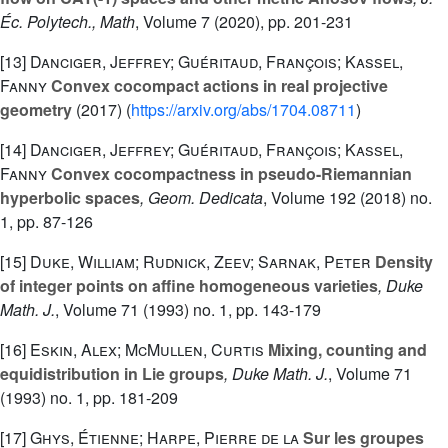
Éc. Polytech., Math
, Volume 7
(2020), pp. 201-231
[13]
Danciger, Jeffrey; Guéritaud, François; Kassel,
Fanny
Convex cocompact actions in real projective
geometry
(2017) (
https://arxiv.org/abs/1704.08711
)
[14]
Danciger, Jeffrey; Guéritaud, François; Kassel,
Fanny
Convex cocompactness in pseudo-Riemannian
hyperbolic spaces
, Geom. Dedicata
, Volume 192
(2018) no.
1, pp. 87-126
[15]
Duke, William; Rudnick, Zeev; Sarnak, Peter
Density
of integer points on affine homogeneous varieties
, Duke
Math. J.
, Volume 71
(1993) no. 1, pp. 143-179
[16]
Eskin, Alex; McMullen, Curtis
Mixing, counting and
equidistribution in Lie groups
, Duke Math. J.
, Volume 71
(1993) no. 1, pp. 181-209
[17]
Ghys, Étienne; Harpe, Pierre de la
Sur les groupes