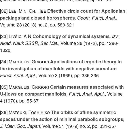
[32]
Lee, Min; Oh, Hee
Effective circle count for Apollonian
packings and closed horospheres
, Geom. Funct. Anal.
,
Volume 23
(2013) no. 2, pp. 580-621
[33]
Livšic, A N
Cohomology of dynamical systems
, Izv.
Akad. Nauk SSSR, Ser. Mat.
, Volume 36
(1972), pp. 1296-
1320
[34]
Margulis, Grigori
Applications of ergodic theory to
the investigation of manifolds with negative curvature
,
Funct. Anal. Appl.
, Volume 3
(1969), pp. 335-336
[35]
Margulis, Grigori
Certain measures associated with
U-flows on compact manifolds
, Funct. Anal. Appl.
, Volume
4
(1970), pp. 55-67
[36]
Matsuki, Toshihiko
The orbits of affine symmetric
spaces under the action of minimal parabolic subgroups
,
J. Math. Soc. Japan
, Volume 31
(1979) no. 2, pp. 331-357