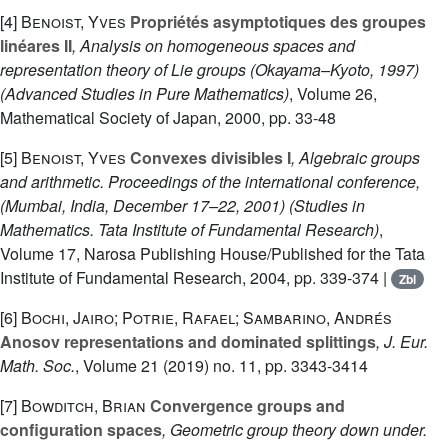
[4]
Benoist, Yves
Propriétés asymptotiques des groupes
linéares II
, Analysis on homogeneous spaces and
representation theory of Lie groups (Okayama–Kyoto, 1997)
(Advanced Studies in Pure Mathematics)
, Volume 26
,
Mathematical Society of Japan, 2000, pp. 33-48
[5]
Benoist, Yves
Convexes divisibles I
, Algebraic groups
and arithmetic. Proceedings of the international conference,
(Mumbai, India, December 17–22, 2001)
(Studies in
Mathematics. Tata Institute of Fundamental Research)
,
Volume 17
, Narosa Publishing House/Published for the Tata
Institute of Fundamental Research, 2004, pp. 339-374 |
Zbl
[6]
Bochi, Jairo; Potrie, Rafael; Sambarino, Andrés
Anosov representations and dominated splittings
, J. Eur.
Math. Soc.
, Volume 21
(2019) no. 11, pp. 3343-3414
[7]
Bowditch, Brian
Convergence groups and
configuration spaces
, Geometric group theory down under.