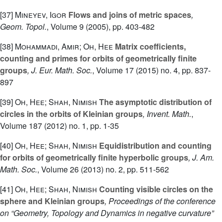
[37]
Mineyev, Igor
Flows and joins of metric spaces
,
Geom. Topol.
, Volume 9
(2005), pp. 403-482
[38]
Mohammadi, Amir; Oh, Hee
Matrix coefficients,
counting and primes for orbits of geometrically finite
groups
, J. Eur. Math. Soc.
, Volume 17
(2015) no. 4, pp. 837-
897
[39]
Oh, Hee; Shah, Nimish
The asymptotic distribution of
circles in the orbits of Kleinian groups
, Invent. Math.
,
Volume 187
(2012) no. 1, pp. 1-35
[40]
Oh, Hee; Shah, Nimish
Equidistribution and counting
for orbits of geometrically finite hyperbolic groups
, J. Am.
Math. Soc.
, Volume 26
(2013) no. 2, pp. 511-562
[41]
Oh, Hee; Shah, Nimish
Counting visible circles on the
sphere and Kleinian groups
, Proceedings of the conference
on “Geometry, Topology and Dynamics in negative curvature”