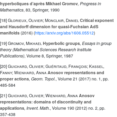
hyperboliques d’après Mikhael Gromov
, Progress in
Mathematics
, 83
, Springer, 1990
[18]
Glorieux, Olivier; Monclair, Daniel
Critical exponent
and Hausdorff dimension for quasi-Fuchsian AdS
manifolds
(2016) (
https://arxiv.org/abs/1606.05512
)
[19]
Gromov, Mikhael
Hyperbolic groups
, Essays in group
theory
(Mathematical Sciences Research Institute
Publications)
, Volume 8
, Springer, 1987
[20]
Guichard, Olivier; Guéritaud, François; Kassel,
Fanny; Wienhard, Anna
Anosov representations and
proper actions
, Geom. Topol.
, Volume 21
(2017) no. 1, pp.
485-584
[21]
Guichard, Olivier; Wienhard, Anna
Anosov
representations: domains of discontinuity and
applications
, Invent. Math.
, Volume 190
(2012) no. 2, pp.
357-438