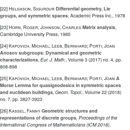
[22]
Helgason, Sigurdur
Differential geometry, Lie
groups, and symmetric spaces
, Academic Press Inc., 1978
[23]
Horn, Roger; Johnson, Charles
Matrix analysis
,
Cambridge University Press, 1985
[24]
Kapovich, Michael; Leeb, Bernhard; Porti, Joan
Anosov subgroups: Dynamical and geometric
characterizations
, Eur. J. Math.
, Volume 3
(2017) no. 4, pp.
808-898
[25]
Kapovich, Michael; Leeb, Bernhard; Porti, Joan
A
Morse Lemma for quasigeodesics in symmetric spaces
and euclidean buildings
, Geom. Topol.
, Volume 22
(2018)
no. 7, pp. 3827-3923
[26]
Kassel, Fanny
Geometric structures and
representations of discrete groups
, Proceedings of the
International Congress of Mathematicians (ICM 2018)
,