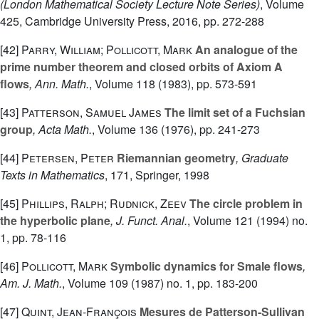
(London Mathematical Society Lecture Note Series)
, Volume
425
, Cambridge University Press, 2016, pp. 272-288
[42]
Parry, William; Pollicott, Mark
An analogue of the
prime number theorem and closed orbits of Axiom A
flows
, Ann. Math.
, Volume 118
(1983), pp. 573-591
[43]
Patterson, Samuel James
The limit set of a Fuchsian
group
, Acta Math.
, Volume 136
(1976), pp. 241-273
[44]
Petersen, Peter
Riemannian geometry
, Graduate
Texts in Mathematics
, 171
, Springer, 1998
[45]
Phillips, Ralph; Rudnick, Zeev
The circle problem in
the hyperbolic plane
, J. Funct. Anal.
, Volume 121
(1994) no.
1, pp. 78-116
[46]
Pollicott, Mark
Symbolic dynamics for Smale flows
,
Am. J. Math.
, Volume 109
(1987) no. 1, pp. 183-200
[47]
Quint, Jean-François
Mesures de Patterson-Sullivan