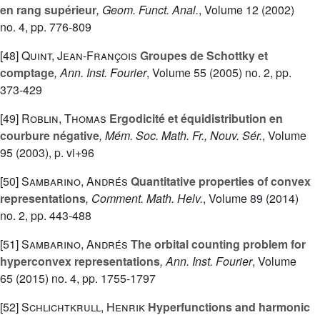
en rang supérieur
, Geom. Funct. Anal.
, Volume 12
(2002)
no. 4, pp. 776-809
[48]
Quint, Jean-François
Groupes de Schottky et
comptage
, Ann. Inst. Fourier
, Volume 55
(2005) no. 2, pp.
373-429
[49]
Roblin, Thomas
Ergodicité et équidistribution en
courbure négative
, Mém. Soc. Math. Fr., Nouv. Sér.
, Volume
95
(2003), p. vi+96
[50]
Sambarino, Andrés
Quantitative properties of convex
representations
, Comment. Math. Helv.
, Volume 89
(2014)
no. 2, pp. 443-488
[51]
Sambarino, Andrés
The orbital counting problem for
hyperconvex representations
, Ann. Inst. Fourier
, Volume
65
(2015) no. 4, pp. 1755-1797
[52]
Schlichtkrull, Henrik
Hyperfunctions and harmonic