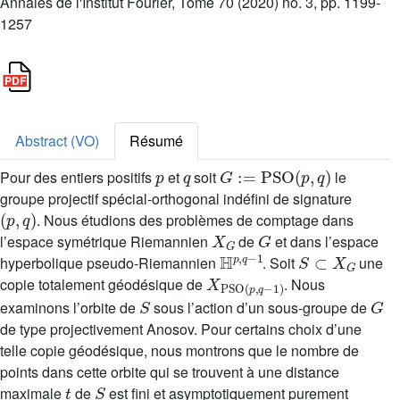
Annales de l'Institut Fourier, Tome 70 (2020) no. 3, pp. 1199-
1257
Abstract (VO)
Résumé
p
q
G
:
=
PSO
(
p
,
q
)
Pour des entiers positifs
et
soit
le
groupe projectif spécial-orthogonal indéfini de signature
(
p
,
q
)
. Nous étudions des problèmes de comptage dans
X
G
G
l’espace symétrique Riemannien
de
et dans l’espace
ℍ
1
p
,
q
-
S
⊂
X
G
hyperbolique pseudo-Riemannien
. Soit
une
X
1
)
PSO
(
p
,
q
-
copie totalement géodésique de
. Nous
S
G
examinons l’orbite de
sous l’action d’un sous-groupe de
de type projectivement Anosov. Pour certains choix d’une
telle copie géodésique, nous montrons que le nombre de
points dans cette orbite qui se trouvent à une distance
t
S
maximale
de
est fini et asymptotiquement purement