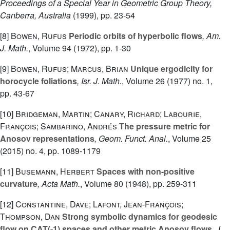
Proceedings of a Special Year in Geometric Group Theory,
Canberra, Australia
(1999), pp. 23-54
[8]
Bowen, Rufus
Periodic orbits of hyperbolic flows
, Am.
J. Math.
, Volume 94
(1972), pp. 1-30
[9]
Bowen, Rufus; Marcus, Brian
Unique ergodicity for
horocycle foliations
, Isr. J. Math.
, Volume 26
(1977) no. 1,
pp. 43-67
[10]
Bridgeman, Martin; Canary, Richard; Labourie,
François; Sambarino, Andrés
The pressure metric for
Anosov representations
, Geom. Funct. Anal.
, Volume 25
(2015) no. 4, pp. 1089-1179
[11]
Busemann, Herbert
Spaces with non-positive
curvature
, Acta Math.
, Volume 80
(1948), pp. 259-311
[12]
Constantine, Dave; Lafont, Jean-François;
Thompson, Dan
Strong symbolic dynamics for geodesic
flow on CAT(-1) spaces and other metric Anosov flows
, J.