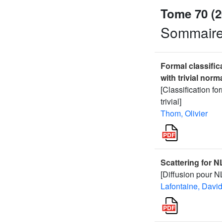
Tome 70 (2
Sommair
Formal classifi
with trivial nor
[Classification f
trivial]
Thom, Olivier
Scattering for N
[Diffusion pour 
Lafontaine, Davi