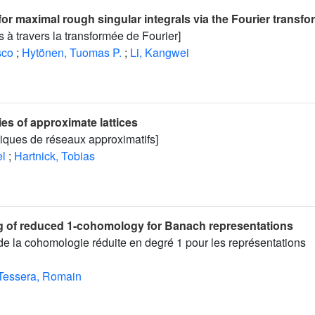
r maximal rough singular integrals via the Fourier transfo
s à travers la transformée de Fourier]
sco
;
Hytönen, Tuomas P.
;
Li, Kangwei
ies of approximate lattices
tiques de réseaux approximatifs]
el
;
Hartnick, Tobias
g of reduced 1-cohomology for Banach representations
 de la cohomologie réduite en degré 1 pour les représentations
Tessera, Romain