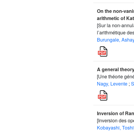
On the non-vani
arithmetic of Ka
[Sur la non-annu
l’arithmétique de
Burungale, Ashay
A general theory
[Une théorie géné
Nagy, Levente
;
S
Inversion of Ra
[Inversion des o
Kobayashi, Toshi