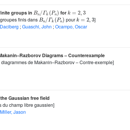
B
Γ
k
n
(
/
P
n
)
k
=
2
,
3
inite groups in
for
B
n
/
Γ
k
(
P
n
)
k
=
2
,
3
groupes finis dans
pour
]
 Daciberg
;
Guaschi, John
;
Ocampo, Oscar
f Makanin–Razborov Diagrams – Counterexample
es diagrammes de Makanin–Razborov – Contre-exemple]
 the Gaussian free field
s du champ libre gaussien]
Miller, Jason