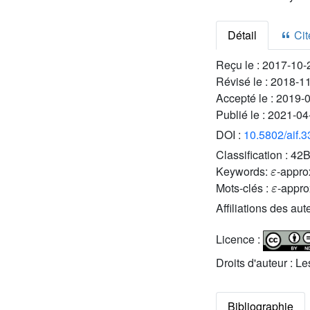
Détail
Cite
Reçu le :
2017-10-
Révisé le :
2018-1
Accepté le :
2019-
Publié le :
2021-04
DOI :
10.5802/aif.
Classification :
42B
ε
Keywords:
-approx
ε
Mots-clés :
-appro
Affiliations des aut
Licence :
Droits d'auteur : L
Bibliographie