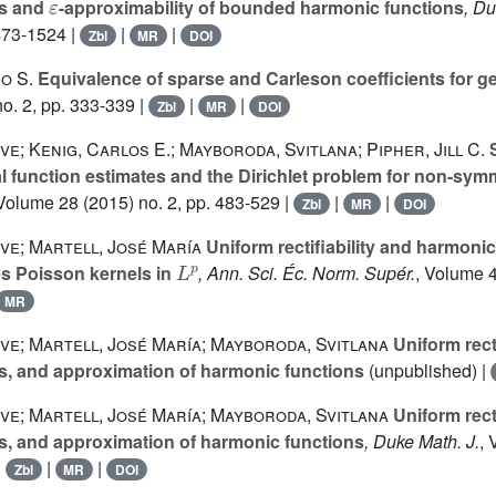
es and
-approximability of bounded harmonic functions
, Du
1473-1524 |
|
|
Zbl
MR
DOI
o S.
Equivalence of sparse and Carleson coefficients for ge
o. 2, pp. 333-339 |
|
|
Zbl
MR
DOI
e; Kenig, Carlos E.; Mayboroda, Svitlana; Pipher, Jill C.
S
 function estimates and the Dirichlet problem for non-symme
 Volume 28
(2015) no. 2, pp. 483-529 |
|
|
Zbl
MR
DOI
ve; Martell, José María
Uniform rectifiability and harmoni
L
p
lies Poisson kernels in
, Ann. Sci. Éc. Norm. Supér.
, Volume 
MR
ve; Martell, José María; Mayboroda, Svitlana
Uniform recti
s, and approximation of harmonic functions
(unpublished) |
ve; Martell, José María; Mayboroda, Svitlana
Uniform recti
s, and approximation of harmonic functions
, Duke Math. J.
,
|
|
|
Zbl
MR
DOI