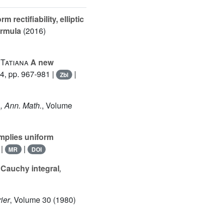
m rectifiability, elliptic
ormula
(2016)
 Tatiana
A new
4, pp. 967-981 |
|
Zbl
h
, Ann. Math.
, Volume
mplies uniform
|
|
MR
DOI
 Cauchy integral
,
rier
, Volume 30
(1980)