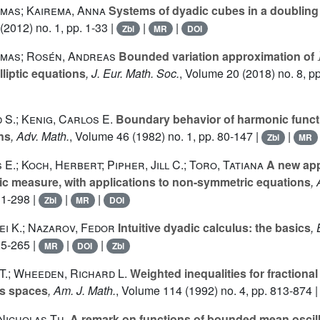
mas; Kairema, Anna
Systems of dyadic cubes in a doubling
(2012) no. 1, pp. 1-33 |
|
|
Zbl
MR
DOI
mas; Rosén, Andreas
Bounded variation approximation of
lliptic equations
, J. Eur. Math. Soc.
, Volume 20
(2018) no. 8, p
 S.; Kenig, Carlos E.
Boundary behavior of harmonic functi
ns
, Adv. Math.
, Volume 46
(1982) no. 1, pp. 80-147 |
|
Zbl
MR
E.; Koch, Herbert; Pipher, Jill C.; Toro, Tatiana
A new app
ptic measure, with applications to non-symmetric equations
,
31-298 |
|
|
Zbl
MR
DOI
i K.; Nazarov, Fedor
Intuitive dyadic calculus: the basics
,
25-265 |
|
|
MR
DOI
Zbl
T.; Wheeden, Richard L.
Weighted inequalities for fractional
s spaces
, Am. J. Math.
, Volume 114
(1992) no. 4, pp. 813-874 
Nicholas Th.
A remark on functions of bounded mean oscil