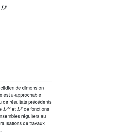
L
p
n
clidien de dimension
ε
e est
-approchable
u de résultats précédents
L
∞
L
p
pe
et
de fonctions
 ensembles réguliers au
ralisations de travaux
.