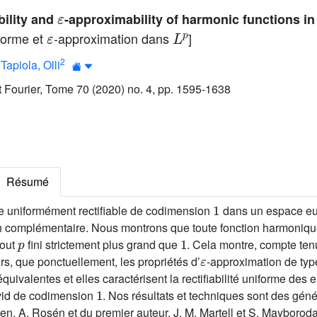
ε
bility and
-approximability of harmonic functions i
ε
L
p
iforme et
-approximation dans
]
2
;
Tapiola, Olli
ut Fourier, Tome 70 (2020) no. 4, pp. 1595-1638
Résumé
1
 uniformément rectifiable de codimension
dans un espace eu
 complémentaire. Nous montrons que toute fonction harmoniqu
p
1
tout
fini strictement plus grand que
. Cela montre, compte ten
ε
urs, que ponctuellement, les propriétés d’
-approximation de ty
uivalentes et elles caractérisent la rectifiabilité uniforme des
1
vid de codimension
. Nos résultats et techniques sont des géné
en, A. Rosén et du premier auteur, J. M. Martell et S. Mayboroda