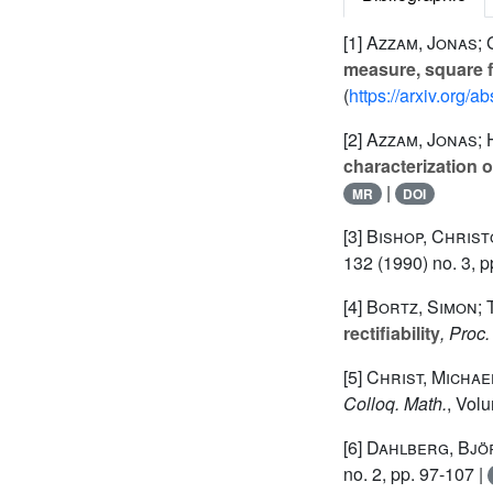
[1]
Azzam, Jonas; 
measure, square 
(
https://arxiv.org/
[2]
Azzam, Jonas; 
characterization 
|
MR
DOI
[3]
Bishop, Christ
132
(1990) no. 3, p
[4]
Bortz, Simon; T
rectifiability
, Proc
[5]
Christ, Michae
Colloq. Math.
, Vol
[6]
Dahlberg, Björ
no. 2, pp. 97-107 |