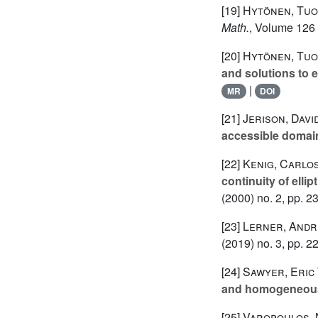
[19]
Hytönen, Tuo
Math.
, Volume 126
[20]
Hytönen, Tuo
and solutions to e
|
MR
DOI
[21]
Jerison, David
accessible domai
[22]
Kenig, Carlos 
continuity of elli
(2000) no. 2, pp. 2
[23]
Lerner, Andre
(2019) no. 3, pp. 2
[24]
Sawyer, Eric 
and homogeneou
[25]
Varopoulos, 