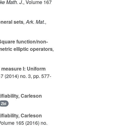
ke Math. J.
, Volume 167
neral sets
, Ark. Mat.
,
quare function/non-
tric elliptic operators
,
c measure I: Uniform
47
(2014) no. 3, pp. 577-
fiability, Carleson
Zbl
fiability, Carleson
 Volume 165
(2016) no.