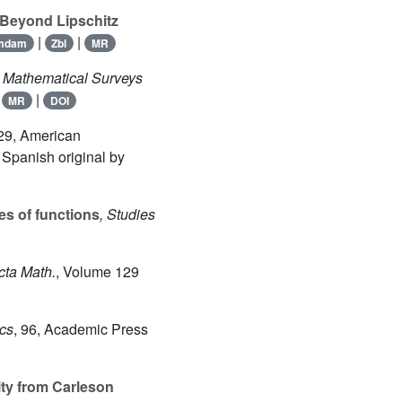
 Beyond Lipschitz
|
|
mdam
Zbl
MR
, Mathematical Surveys
|
|
MR
DOI
 29
, American
 Spanish original by
es of functions
, Studies
cta Math.
, Volume 129
cs
, 96
, Academic Press
ity from Carleson