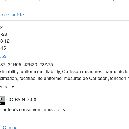
r cet article
24
1-28
03-12
-15
3359
37, 31B05, 42B20, 28A75
imability, uniform rectifiability, Carleson measures, harmonic fu
ximation, rectifiabilité uniforme, mesures de Carleson, fonction
eurs :
CC-BY-ND 4.0
es auteurs conservent leurs droits
Cité par