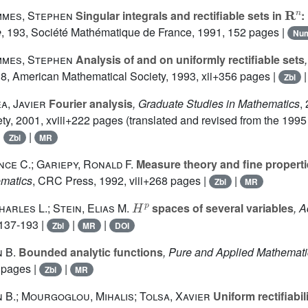
R
n
mmes, Stephen
Singular integrals and rectifiable sets in
:
e
, 193
, Société Mathématique de France, 1991, 152 pages |
Nu
mmes, Stephen
Analysis of and on uniformly rectifiable sets
38
, American Mathematical Society, 1993, xii+356 pages |
Zbl
a, Javier
Fourier analysis
, Graduate Studies in Mathematics
,
ty, 2001, xviii+222 pages (translated and revised from the 1995
|
|
Zbl
MR
ce C.; Gariepy, Ronald F.
Measure theory and fine properti
matics
, CRC Press, 1992, viii+268 pages |
|
Zbl
MR
H
p
arles L.; Stein, Elias M.
spaces of several variables
, A
 137-193 |
|
|
Zbl
MR
DOI
 B.
Bounded analytic functions
, Pure and Applied Mathemati
 pages |
|
Zbl
MR
 B.; Mourgoglou, Mihalis; Tolsa, Xavier
Uniform rectifiabil
ε