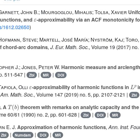
Garnett, John B.; Mourgoglou, Mihalis; Tolsa, Xavier
Unifor
ε
functions, and
-approximability via an ACF monotonicity f
abs/1612.02650
)
Hofmann, Steve; Martell, José María; Nyström, Kaj; Toro,
of chord-arc domains
, J. Eur. Math. Soc.
, Volume 19
(2017) no. 
opher J.; Jones, Peter W.
Harmonic measure and arclengt
p. 511-547 |
|
|
Zbl
MR
DOI
ε
L
p
apiola, Olli
-approximability of harmonic functions in
i
. Am. Math. Soc.
, Volume 147
(2019) no. 5, pp. 2107-2121 |
Zbl
T
(
b
)
l
A
theorem with remarks on analytic capacity and the
ume 60/61
(1990) no. 2, pp. 601-628 |
|
|
Zbl
DOI
MR
n E. J.
Approximation of harmonic functions
, Ann. Inst. Fou
|
|
|
Zbl
Numdam
DOI
MR