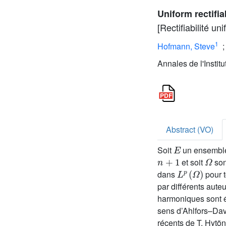
Uniform rectifia
[Rectifiabilité un
1
Hofmann, Steve
Annales de l'Instit
Abstract (VO)
E
Soit
un ensemble
n
+
1
Ω
et soit
son
L
p
(
Ω
)
dans
pour 
par différents aute
harmoniques sont éq
sens d’Ahlfors–Da
récents de T. Hytön