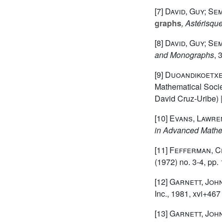
[7]
David, Guy; Se
graphs
, Astérisqu
[8]
David, Guy; Se
and Monographs
, 
[9]
Duoandikoetxe
Mathematical Socie
David Cruz-Uribe) 
[10]
Evans, Lawren
in Advanced Mathe
[11]
Fefferman, Ch
(1972) no. 3-4, pp.
[12]
Garnett, John
Inc., 1981, xvi+467
[13]
Garnett, John