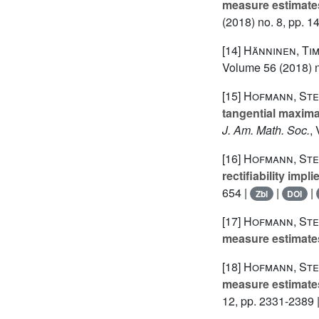
measure estimat
(2018) no. 8, pp. 
[14]
Hänninen, Tim
Volume 56
(2018) n
[15]
Hofmann, Stev
tangential maximal
J. Am. Math. Soc.
,
[16]
Hofmann, Ste
rectifiability imp
654 |
|
|
Zbl
DOI
[17]
Hofmann, Ste
measure estimate
[18]
Hofmann, Ste
measure estimate
12, pp. 2331-2389 