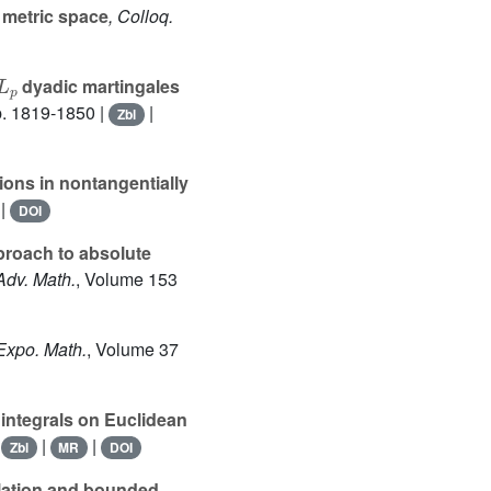
 metric space
, Colloq.
L
p
dyadic martingales
p. 1819-1850 |
|
Zbl
ons in nontangentially
|
DOI
roach to absolute
 Adv. Math.
, Volume 153
 Expo. Math.
, Volume 37
 integrals on Euclidean
|
|
|
Zbl
MR
DOI
lation and bounded