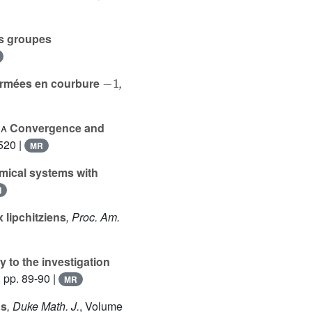
s groupes
-
1
ermées en courbure
,
ea
Convergence and
520 |
MR
amical systems with
I
 lipchitziens
, Proc. Am.
y to the investigation
 pp. 89-90 |
MR
ns
, Duke Math. J.
, Volume