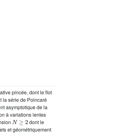
ive pincée, dont le flot
 la série de Poincaré
nt asymptotique de la
on à variations lentes
N
≥
2
nsion
dont le
rets et géométriquement