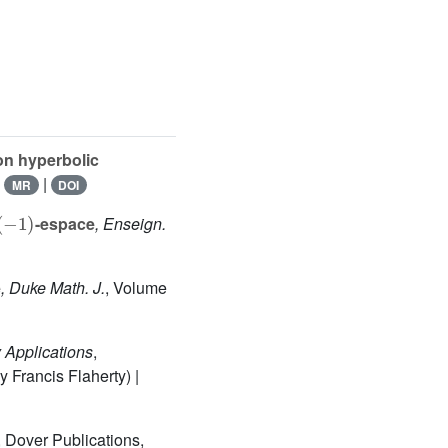
on hyperbolic
|
|
MR
DOI
-
1
)
-espace
, Enseign.
e
, Duke Math. J.
, Volume
 Applications
,
 Francis Flaherty) |
, Dover Publications,