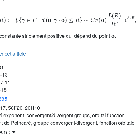
N
Γ
(
R
)
:
=
♯
{
γ
∈
Γ
|
d
(
o
,
γ
·
o
)
≤
R
}
∼
C
Γ
(
o
)
L
(
R
)
R
α
e
δ
Γ
R
,
o
constante strictement positive qui dépend du point
.
r cet article
01
6-13
07-11
-18
3335
17, 58F20, 20H10
 exponent, convergent/divergent groups, orbital function
t de Poincaré, groupe convergent/divergent, fonction orbitale
eurs :