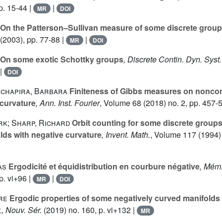
p. 15-44 |
|
MR
DOI
On the Patterson–Sullivan measure of some discrete group 
(2003), pp. 77-88 |
|
MR
DOI
On some exotic Schottky groups
, Discrete Contin. Dyn. Syst.
|
DOI
 Schapira, Barbara
Finiteness of Gibbs measures on noncom
curvature
, Ann. Inst. Fourier
, Volume 68
(2018) no. 2, pp. 457-
rk; Sharp, Richard
Orbit counting for some discrete groups
ds with negative curvature
, Invent. Math.
, Volume 117
(1994) 
as
Ergodicité et équidistribution en courbure négative
, Mém.
p. vi+96 |
|
MR
DOI
re
Ergodic properties of some negatively curved manifolds 
, Nouv. Sér.
(2019) no. 160, p. vi+132 |
MR