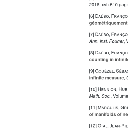
2016, xvi+510 pag
[6]
Dal’bo, Franço
géométriquement 
[7]
Dal’bo, Franço
Ann. Inst. Fourier
,
[8]
Dal’bo, Franço
counting in infin
[9]
Gouëzel, Séba
infinite measure
, 
[10]
Hennion, Hub
Math. Soc.
, Volum
[11]
Margulis, Gr
of manifolds of n
[12]
Otal, Jean-Pi