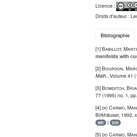
Licence :
Droits d'auteur : L
Bibliographie
[1]
Babillot, Mart
manifolds with c
[2]
Bourdon, Mar
Math.
, Volume 41
(
[3]
Bowditch, Bria
77
(1995) no. 1, pp
[4]
do Carmo, Man
Birkhäuser, 1992, 
|
MR
DOI
[5]
do Carmo, Man