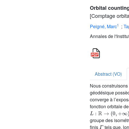
Orbital countin
[Comptage orbita
1
Peigné, Marc
;
Ta
Annales de l'Instit
Abstract (VO)
Nous construisons d
géodésique possède
converge à l’expo
fonction orbitale d
L
:
ℝ
→
(
0
,
+
∞
)
groupe des isométr
Γ
finis
tels que, lo