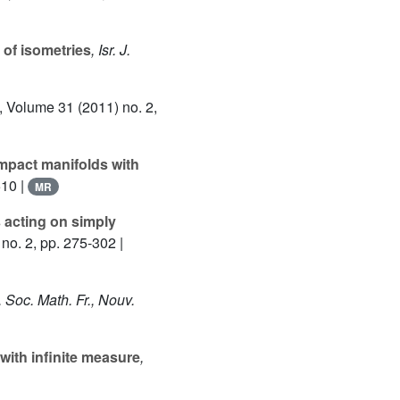
of isometries
, Isr. J.
, Volume 31
(2011) no. 2,
pact manifolds with
510 |
MR
 acting on simply
no. 2, pp. 275-302 |
 Soc. Math. Fr., Nouv.
with infinite measure
,