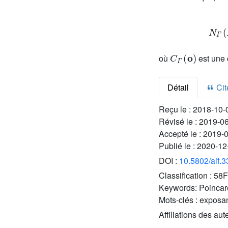
C
Γ
(
o
)
où
est une 
Détail
Cite
Reçu le :
2018-10-
Révisé le :
2019-0
Accepté le :
2019-
Publié le :
2020-12
DOI :
10.5802/aif.
Classification :
58F
Keywords:
Poincaré
Mots-clés :
exposan
Affiliations des aut