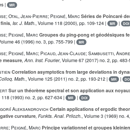
es |
MR
ise; Otal, Jean-Pierre; Peigné, Marc
Séries de Poincaré de
finis
, Isr. J. Math.
, Volume 118
(2000), pp. 109-124 |
|
MR
DOI
ise; Peigné, Marc
Groupes du ping-pong et géodésiques f
 Volume 46
(1996) no. 3, pp. 755-799 |
MR
ise; Peigné, Marc; Picaud, Jean-Claude; Sambusetti, Andr
ite measure
, Ann. Inst. Fourier
, Volume 67
(2017) no. 2, pp. 483-
stien
Correlation asymptotics from large deviations in dyn
Colloq. Math.
, Volume 125
(2011) no. 2, pp. 193-212 |
|
MR
DO
ert
Sur un théorème spectral et son application aux noyaux
e 118
(1993) no. 2, pp. 627-634 |
|
MR
DOI
igoriǐ Aleksandrovich
Certain applications of ergodic theor
egative curvature
, Funkts. Anal. Prilozh.
, Volume 3
(1969) no. 4,
erre; Peigné, Marc
Principe variationnel et groupes kleinie