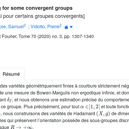
g for some convergent groups
l pour certains groupes convergents]
2
2
pie, Samuel
;
Vidotto, Pierre
ut Fourier, Tome 70 (2020) no. 3, pp. 1307-1340
Résumé
es variétés géométriquement finies à courbure strictement négat
 une mesure de Bowen-Margulis non ergodique infinie, et dont
δ
Γ
sant
, et nous obtenons une estimation précise du comporteme
α
∈
]
1
,
2
[
e ce groupe. Plus précisément, pour tout
et toute foncti
(
X
,
g
)
, nous construisons des variétés de Hadamard
de dime
ies qui préservent l’orientation possède des sous-groupes disc
R
→
+
∞
rsque
,