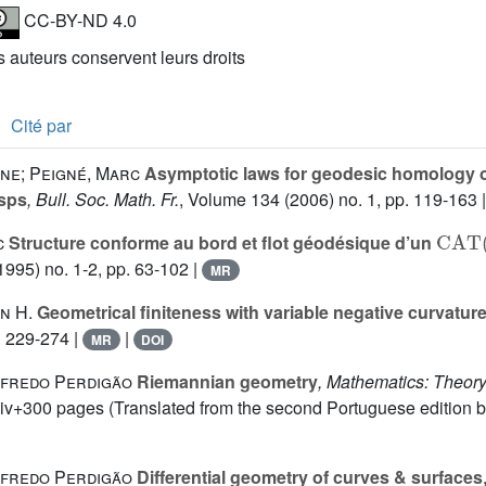
CC-BY-ND 4.0
es auteurs conservent leurs droits
Cité par
ine; Peigné, Marc
Asymptotic laws for geodesic homology 
usps
, Bull. Soc. Math. Fr.
, Volume 134
(2006) no. 1, pp. 119-163 
CAT
(
c
Structure conforme au bord et flot géodésique d’un
1995) no. 1-2, pp. 63-102 |
MR
n H.
Geometrical finiteness with variable negative curvatur
. 229-274 |
|
MR
DOI
fredo Perdigão
Riemannian geometry
, Mathematics: Theory
xiv+300 pages (Translated from the second Portuguese edition by
fredo Perdigão
Differential geometry of curves & surfaces