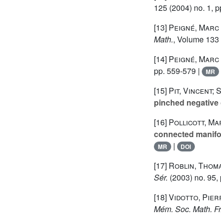
125
(2004) no. 1, p
[13]
Peigné, Marc
Math.
, Volume 133
[14]
Peigné, Marc
pp. 559-579 |
MR
[15]
Pit, Vincent;
pinched negative 
[16]
Pollicott, Ma
connected manifol
|
MR
DOI
[17]
Roblin, Thom
Sér.
(2003) no. 95, 
[18]
Vidotto, Pier
Mém. Soc. Math. Fr.