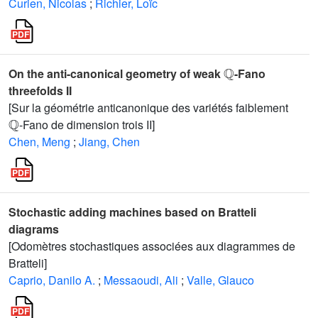
Curien, Nicolas
;
Richier, Loïc
ℚ
On the anti-canonical geometry of weak
-Fano
threefolds II
[Sur la géométrie anticanonique des variétés faiblement
ℚ
-Fano de dimension trois II]
Chen, Meng
;
Jiang, Chen
Stochastic adding machines based on Bratteli
diagrams
[Odomètres stochastiques associées aux diagrammes de
Bratteli]
Caprio, Danilo A.
;
Messaoudi, Ali
;
Valle, Glauco