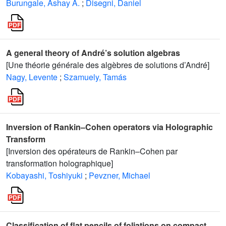
Burungale, Ashay A.
;
Disegni, Daniel
A general theory of André’s solution algebras
[Une théorie générale des algèbres de solutions d’André]
Nagy, Levente
;
Szamuely, Tamás
Inversion of Rankin–Cohen operators via Holographic
Transform
[Inversion des opérateurs de Rankin–Cohen par
transformation holographique]
Kobayashi, Toshiyuki
;
Pevzner, Michael
Classification of flat pencils of foliations on compact