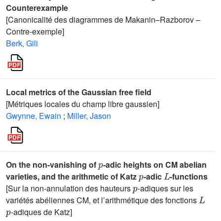
Counterexample
[Canonicalité des diagrammes de Makanin–Razborov –
Contre-exemple]
Berk, Gili
Local metrics of the Gaussian free field
[Métriques locales du champ libre gaussien]
Gwynne, Ewain
;
Miller, Jason
p
On the non-vanishing of
-adic heights on CM abelian
p
L
varieties, and the arithmetic of Katz
-adic
-functions
p
[Sur la non-annulation des hauteurs
-adiques sur les
L
variétés abéliennes CM, et l’arithmétique des fonctions
p
-adiques de Katz]