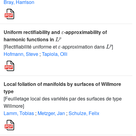
Bray, Harrison
ε
Uniform rectifiability and
-approximability of
L
p
harmonic functions in
ε
L
p
[Rectifiabilité uniforme et
-approximation dans
]
Hofmann, Steve
;
Tapiola, Olli
Local foliation of manifolds by surfaces of Willmore
type
[Feuilletage local des variétés par des surfaces de type
Willmore]
Lamm, Tobias
;
Metzger, Jan
;
Schulze, Felix