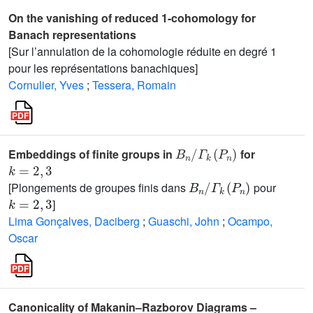
On the vanishing of reduced 1-cohomology for
Banach representations
[Sur l’annulation de la cohomologie réduite en degré 1
pour les représentations banachiques]
Cornulier, Yves
;
Tessera, Romain
B
Γ
k
n
(
/
P
n
)
Embeddings of finite groups in
for
k
=
2
,
3
B
n
/
Γ
k
(
P
n
)
[Plongements de groupes finis dans
pour
k
=
2
,
3
]
Lima Gonçalves, Daciberg
;
Guaschi, John
;
Ocampo,
Oscar
Canonicality of Makanin–Razborov Diagrams –