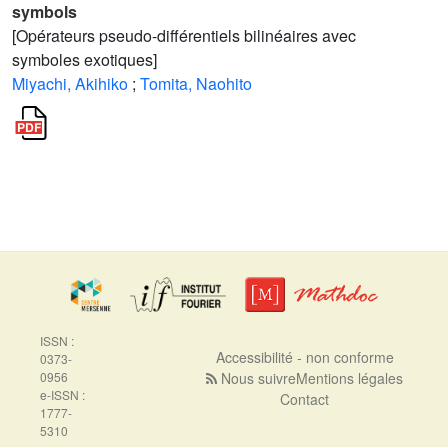
symbols
[Opérateurs pseudo-différentiels bilinéaires avec
symboles exotiques]
Miyachi, Akihiko
;
Tomita, Naohito
ISSN :
Accessibilité - non conforme
0373-
0956
Nous suivre
Mentions légales
e-ISSN :
Contact
1777-
5310