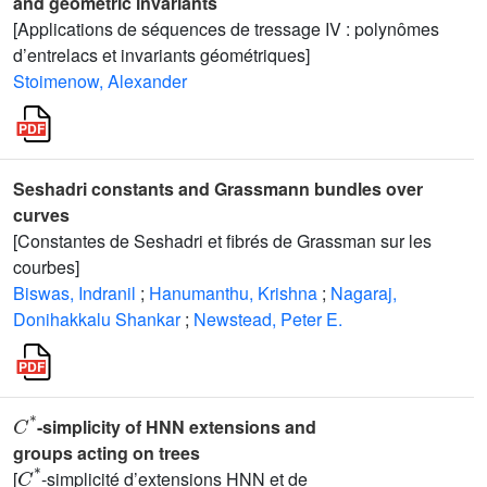
and geometric invariants
[Applications de séquences de tressage IV : polynômes
d’entrelacs et invariants géométriques]
Stoimenow, Alexander
Seshadri constants and Grassmann bundles over
curves
[Constantes de Seshadri et fibrés de Grassman sur les
courbes]
Biswas, Indranil
;
Hanumanthu, Krishna
;
Nagaraj,
Donihakkalu Shankar
;
Newstead, Peter E.
C
*
-simplicity of HNN extensions and
groups acting on trees
C
*
[
-simplicité d’extensions HNN et de