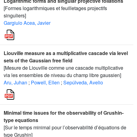
Logarithmic forms and singular projective foliations
[Formes logarithmiques et feuilletages projectifs
singuliers]
Gargiulo Acea, Javier
Liouville measure as a multiplicative cascade via level
sets of the Gaussian free field
[Mesure de Liouville comme une cascade multiplicative
via les ensembles de niveau du champ libre gaussien]
Aru, Juhan
;
Powell, Ellen
;
Sepúlveda, Avelio
Minimal time issues for the observability of Grushin-
type equations
[Sur le temps minimal pour l’observabilité d’équations de
type Grushin]