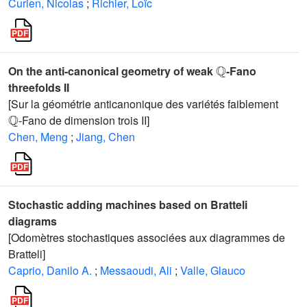
Curien, Nicolas
;
Richier, Loïc
ℚ
On the anti-canonical geometry of weak
-Fano
threefolds II
[Sur la géométrie anticanonique des variétés faiblement
ℚ
-Fano de dimension trois II]
Chen, Meng
;
Jiang, Chen
Stochastic adding machines based on Bratteli
diagrams
[Odomètres stochastiques associées aux diagrammes de
Bratteli]
Caprio, Danilo A.
;
Messaoudi, Ali
;
Valle, Glauco