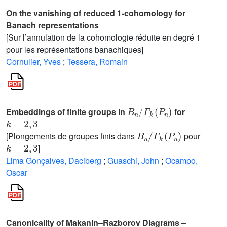
On the vanishing of reduced 1-cohomology for
Banach representations
[Sur l’annulation de la cohomologie réduite en degré 1
pour les représentations banachiques]
Cornulier, Yves
;
Tessera, Romain
B
Γ
k
n
(
/
P
n
)
Embeddings of finite groups in
for
k
=
2
,
3
B
n
/
Γ
k
(
P
n
)
[Plongements de groupes finis dans
pour
k
=
2
,
3
]
Lima Gonçalves, Daciberg
;
Guaschi, John
;
Ocampo,
Oscar
Canonicality of Makanin–Razborov Diagrams –