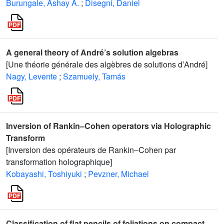
Burungale, Ashay A.
;
Disegni, Daniel
A general theory of André’s solution algebras
[Une théorie générale des algèbres de solutions d’André]
Nagy, Levente
;
Szamuely, Tamás
Inversion of Rankin–Cohen operators via Holographic
Transform
[Inversion des opérateurs de Rankin–Cohen par
transformation holographique]
Kobayashi, Toshiyuki
;
Pevzner, Michael
Classification of flat pencils of foliations on compact