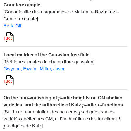
Counterexample
[Canonicalité des diagrammes de Makanin–Razborov –
Contre-exemple]
Berk, Gili
Local metrics of the Gaussian free field
[Métriques locales du champ libre gaussien]
Gwynne, Ewain
;
Miller, Jason
p
On the non-vanishing of
-adic heights on CM abelian
p
L
varieties, and the arithmetic of Katz
-adic
-functions
p
[Sur la non-annulation des hauteurs
-adiques sur les
L
variétés abéliennes CM, et l’arithmétique des fonctions
p
-adiques de Katz]