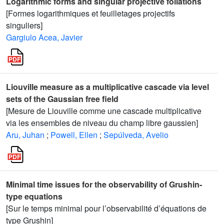
Logarithmic forms and singular projective foliations
[Formes logarithmiques et feuilletages projectifs
singuliers]
Gargiulo Acea, Javier
Liouville measure as a multiplicative cascade via level
sets of the Gaussian free field
[Mesure de Liouville comme une cascade multiplicative
via les ensembles de niveau du champ libre gaussien]
Aru, Juhan
;
Powell, Ellen
;
Sepúlveda, Avelio
Minimal time issues for the observability of Grushin-
type equations
[Sur le temps minimal pour l’observabilité d’équations de
type Grushin]