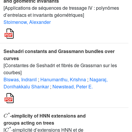
and geometric invariants
[Applications de séquences de tressage IV : polynômes
d’entrelacs et invariants géométriques]
Stoimenow, Alexander
Seshadri constants and Grassmann bundles over
curves
[Constantes de Seshadri et fibrés de Grassman sur les
courbes]
Biswas, Indranil
;
Hanumanthu, Krishna
;
Nagaraj,
Donihakkalu Shankar
;
Newstead, Peter E.
C
*
-simplicity of HNN extensions and
groups acting on trees
C
*
[
-simplicité d’extensions HNN et de