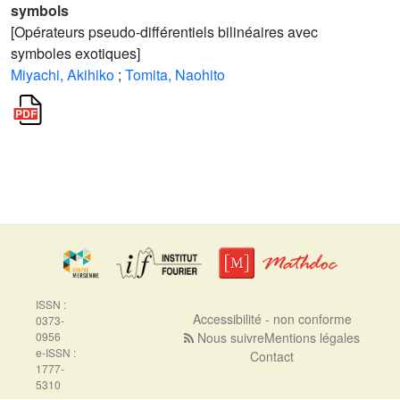
symbols
[Opérateurs pseudo-différentiels bilinéaires avec
symboles exotiques]
Miyachi, Akihiko
;
Tomita, Naohito
ISSN :
Accessibilité - non conforme
0373-
0956
Nous suivre
Mentions légales
e-ISSN :
Contact
1777-
5310