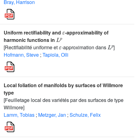
Bray, Harrison
ε
Uniform rectifiability and
-approximability of
L
p
harmonic functions in
ε
L
p
[Rectifiabilité uniforme et
-approximation dans
]
Hofmann, Steve
;
Tapiola, Olli
Local foliation of manifolds by surfaces of Willmore
type
[Feuilletage local des variétés par des surfaces de type
Willmore]
Lamm, Tobias
;
Metzger, Jan
;
Schulze, Felix