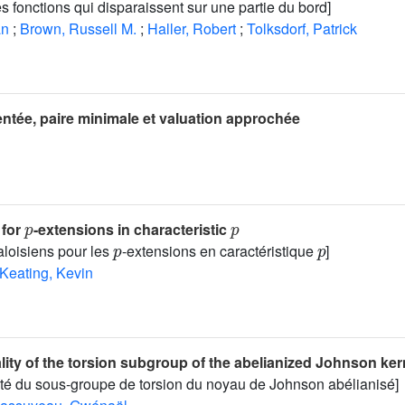
 fonctions qui disparaissent sur une partie du bord]
an
;
Brown, Russell M.
;
Haller, Robert
;
Tolksdorf, Patrick
ntée, paire minimale et valuation approchée
p
p
 for
-extensions in characteristic
p
p
loisiens pour les
-extensions en caractéristique
]
Keating, Kevin
ality of the torsion subgroup of the abelianized Johnson ker
alité du sous-groupe de torsion du noyau de Johnson abélianisé]