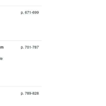
p. 671-699
om
p. 701-787
de
p. 789-828