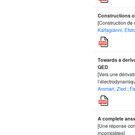
Constructions o
[Construction de
Kalfagianni, Efstr
Towards a deriva
QED
[Vers une dérivat
l’électrodynamiq
Ammari, Zied
;
Fa
A complete answ
[Une réponse com
incomplètes]