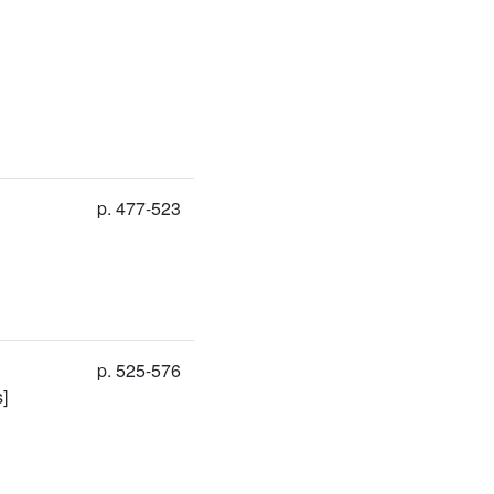
p. 477-523
p. 525-576
s]