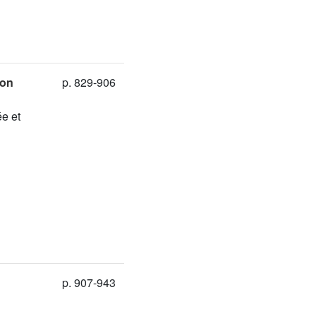
ion
p. 829-906
ée et
p. 907-943