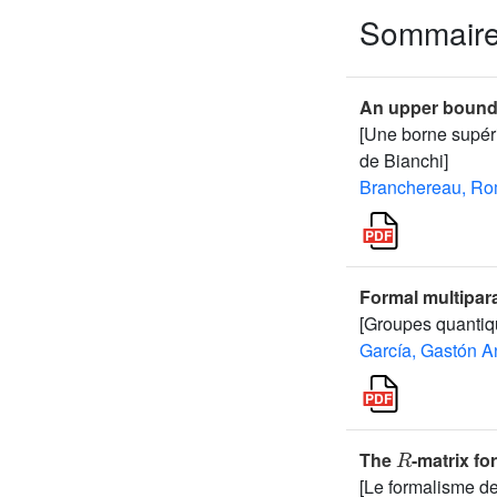
Sommair
An upper bound 
[Une borne supéri
de Bianchi]
Branchereau, Ro
Formal multipar
[Groupes quantiqu
García, Gastón A
R
The
-matrix f
[Le formalisme de