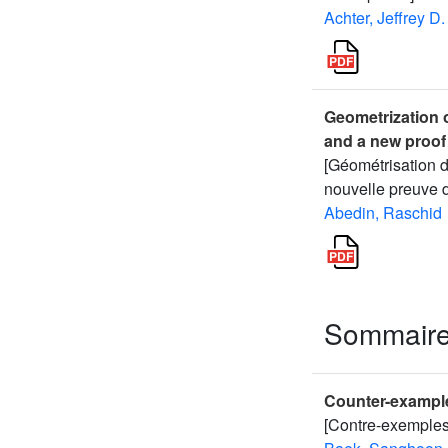
Achter, Jeffrey D.
Geometrization o
and a new proof 
[Géométrisation d
nouvelle preuve d
Abedin, Raschid
Sommair
Counter-example
[Contre-exemples