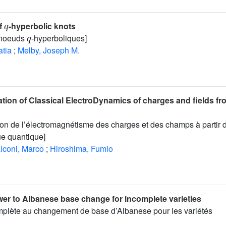
q
f
-hyperbolic knots
q
 noeuds
-hyperboliques]
atia
;
Melby, Joseph M.
tion of Classical ElectroDynamics of charges and fields fr
ion de l’électromagnétisme des charges et des champs à partir 
ue quantique]
lconi, Marco
;
Hiroshima, Fumio
er to Albanese base change for incomplete varieties
plète au changement de base d’Albanese pour les variétés