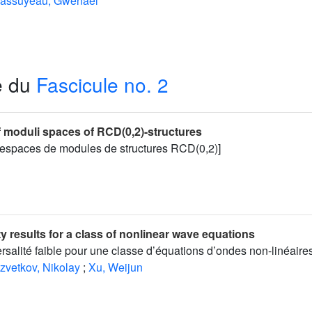
assuyeau, Gwénaël
e du
Fascicule no. 2
of moduli spaces of RCD(0,2)-structures
s espaces de modules de structures RCD(0,2)]
y results for a class of nonlinear wave equations
ersalité faible pour une classe d’équations d’ondes non-linéaire
zvetkov, Nikolay
;
Xu, Weijun