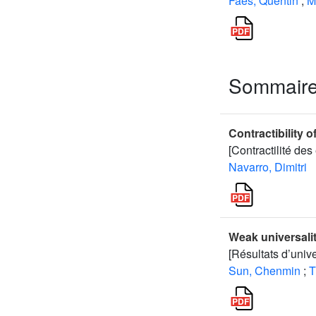
Faes, Quentin
;
M
Sommair
Contractibility 
[Contractilité de
Navarro, Dimitri
Weak universalit
[Résultats d’univ
Sun, Chenmin
;
T