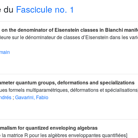
e du
Fascicule no. 1
on the denominator of Eisenstein classes in Bianchi manif
eure sur le dénominateur de classes d’Eisenstein dans les vari
main
ameter quantum groups, deformations and specializations
es formels multiparamétriques, déformations et spécialisations
ndrés
;
Gavarini, Fabio
ormalism for quantized enveloping algebras
 la matrice R pour les algèbres enveloppantes quantifiées]