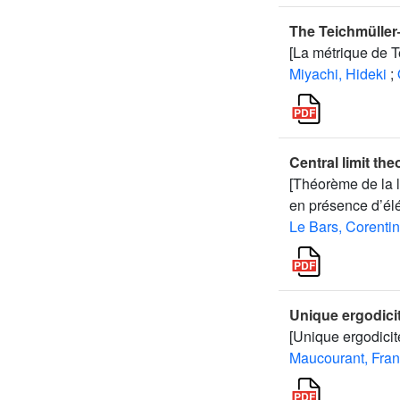
The Teichmüller
[La métrique de 
Miyachi, Hideki
;
Central limit th
[Théorème de la l
en présence d’él
Le Bars, Corentin
Unique ergodici
[Unique ergodicit
Maucourant, Fran