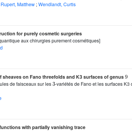
Rupert, Matthew
;
Wendlandt, Curtis
uction for purely cosmetic surgeries
 quantique aux chirurgies purement cosmétiques]
ud
9
f sheaves on Fano threefolds and K3 surfaces of genus
3
les de faisceaux sur les
-variétés de Fano et les surfaces K3
e
functions with partially vanishing trace