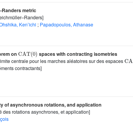
–Randers metric
Teichmüller–Randers]
Ohshika, Ken’ichi
;
Papadopoulos, Athanase
CAT
(
0
)
eorem on
spaces with contracting isometries
CA
imite centrale pour les marches aléatoires sur des espaces
éments contractants]
ty of asynchronous rotations, and application
é des rotations asynchrones, et application]
çois