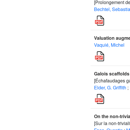
[Prolongement des
Bechtel, Sebasti
Valuation augme
Vaquié, Michel
Galois scaffolds
[Échafaudages ga
Elder, G. Griffith
;
On the non-trivi
[Sur la non-trivi