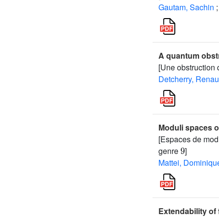
Gautam, Sachin
;
A quantum obstr
[Une obstruction
Detcherry, Rena
Moduli spaces o
[Espaces de modu
9
genre
]
Mattei, Dominiqu
Extendability of 