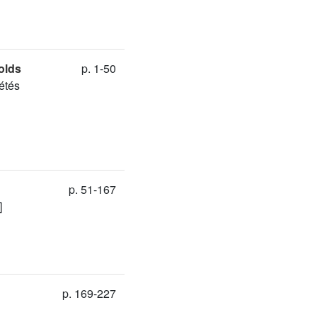
olds
p. 1-50
étés
p. 51-167
]
p. 169-227