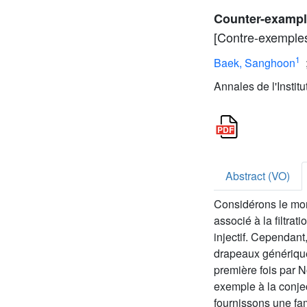
Counter-example
[Contre-exemples
1
Baek, Sanghoon
Annales de l'Instit
Abstract (VO)
Considérons le mo
associé à la filtra
injectif. Cependan
drapeaux génériqu
première fois par 
exemple à la conje
fournissons une fam