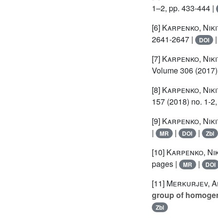
1–2, pp. 433-444 |
[6]
Karpenko, Niki
2641-2647 |
DOI
[7]
Karpenko, Niki
Volume 306
(2017)
[8]
Karpenko, Niki
157
(2018) no. 1-2,
[9]
Karpenko, Niki
|
|
|
MR
DOI
Zbl
[10]
Karpenko, Nik
pages |
|
MR
DOI
[11]
Merkurjev, Al
group of homogen
Zbl