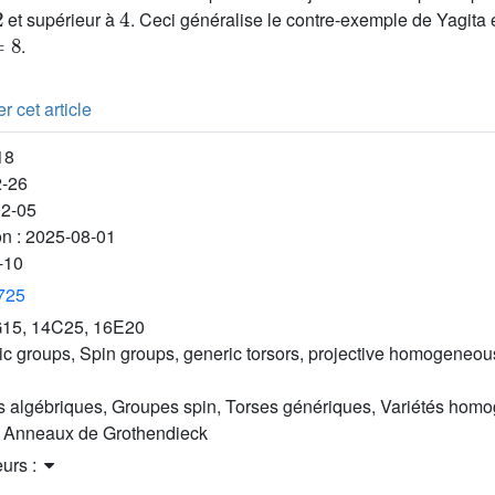
2
4
et supérieur à
. Ceci généralise le contre-exemple de Yagita 
8
.
r cet article
18
2-26
02-05
on :
2025-08-01
-10
3725
15, 14C25, 16E20
ic groups, Spin groups, generic torsors, projective homogeneous
 algébriques, Groupes spin, Torses génériques, Variétés homo
 Anneaux de Grothendieck
eurs :