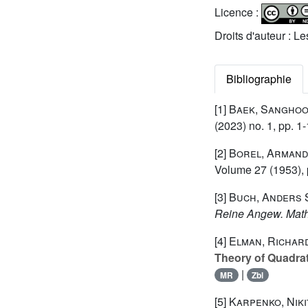
Licence :
Droits d'auteur : L
Bibliographie
[1]
Baek, Sanghoon
(2023) no. 1, pp. 1-
[2]
Borel, Armand
Volume 27
(1953), 
[3]
Buch, Anders S
Reine Angew. Math
[4]
Elman, Richard
Theory of Quadra
|
MR
Zbl
[5]
Karpenko, Niki