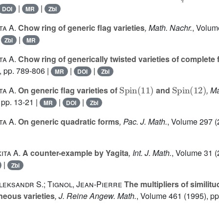
|
|
DOI
MR
Zbl
ta A.
Chow ring of generic flag varieties
, Math. Nachr.
, Volum
|
|
Zbl
MR
ta A.
Chow ring of generically twisted varieties of complete 
, pp. 789-806 |
|
|
MR
DOI
Zbl
Spin
(
11
)
Spin
(
12
)
ta A.
On generic flag varieties of
and
, M
 pp. 13-21 |
|
|
MR
DOI
Zbl
ta A.
On generic quadratic forms
, Pac. J. Math.
, Volume 297
(
ita A.
A counter-example by Yagita
, Int. J. Math.
, Volume 31
(
|
Zbl
eksandr S.; Tignol, Jean-Pierre
The multipliers of similit
eous varieties
, J. Reine Angew. Math.
, Volume 461
(1995), pp