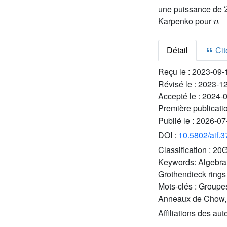
une puissance de
n
=
Karpenko pour
Détail
Cite
Reçu le :
2023-09-
Révisé le :
2023-1
Accepté le :
2024-
Première publicati
Publié le :
2026-07
DOI :
10.5802/aif.
Classification :
20G
Keywords:
Algebra
Grothendieck rings
Mots-clés :
Groupes
Anneaux de Chow,
Affiliations des aut