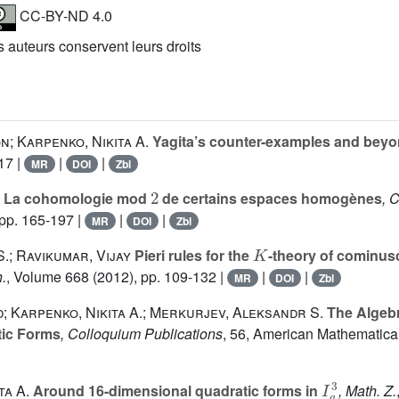
CC-BY-ND 4.0
es auteurs conservent leurs droits
; Karpenko, Nikita A.
Yagita’s counter-examples and bey
17 |
|
|
MR
DOI
Zbl
2
La cohomologie mod
de certains espaces homogènes
, 
pp. 165-197 |
|
|
MR
DOI
Zbl
K
.; Ravikumar, Vijay
Pieri rules for the
-theory of cominu
.
, Volume 668
(2012), pp. 109-132 |
|
|
MR
DOI
Zbl
; Karpenko, Nikita A.; Merkurjev, Aleksandr S.
The Algebr
tic Forms
, Colloquium Publications
, 56
, American Mathematical
I
q
3
ta A.
Around 16-dimensional quadratic forms in
, Math. Z.