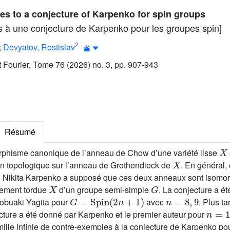
s to a conjecture of Karpenko for spin groups
 à une conjecture de Karpenko pour les groupes spin]
2
;
Devyatov, Rostislav
ut Fourier, Tome 76 (2026) no. 3, pp. 907-943
Résumé
X
rphisme canonique de l’anneau de Chow d’une variété lisse
X
tion topologique sur l’anneau de Grothendieck de
. En général,
t, Nikita Karpenko a supposé que ces deux anneaux sont isomor
X
G
ement tordue
d’un groupe semi-simple
. La conjecture a ét
G
=
Spin
(
2
n
+
1
)
n
=
8
,
9
Nobuaki Yagita pour
avec
. Plus ta
n
=
10
cture a été donné par Karpenko et le premier auteur pour
ille infinie de contre-exemples à la conjecture de Karpenko pou