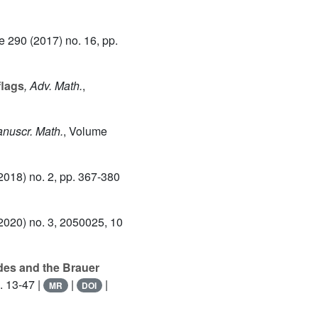
e 290
(2017) no. 16, pp.
flags
, Adv. Math.
,
anuscr. Math.
, Volume
2018) no. 2, pp. 367-380
2020) no. 3, 2050025, 10
udes and the Brauer
. 13-47 |
|
|
MR
DOI