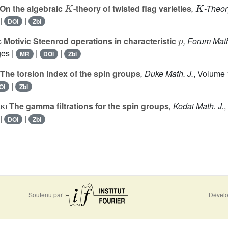
K
K
On the algebraic
-theory of twisted flag varieties
,
-Theor
|
|
DOI
Zbl
p
c
Motivic Steenrod operations in characteristic
, Forum Mat
ges |
|
|
MR
DOI
Zbl
The torsion index of the spin groups
, Duke Math. J.
, Volume
|
OI
Zbl
ki
The gamma filtrations for the spin groups
, Kodai Math. J.
,
|
|
DOI
Zbl
Soutenu par :
Dévelo
0956
Accessibilité - non conforme
Nous 