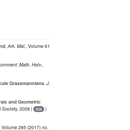
ond
, Ark. Mat.
, Volume 61
Comment. Math. Helv.
,
scule Grassmannians
, J.
aic and Geometric
 Society, 2008 |
|
DOI
, Volume 285
(2017) no.