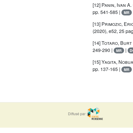
[12]
Panin, Ivan A.
pp. 541-585 |
MR
[13]
Primozic, Eri
(2020), e52, 25 pa
[14]
Totaro, Burt
249-290 |
|
MR
D
[15]
Yagita, Nobua
pp. 137-165 |
MR
Diffusé par :
ISSN : 0373-