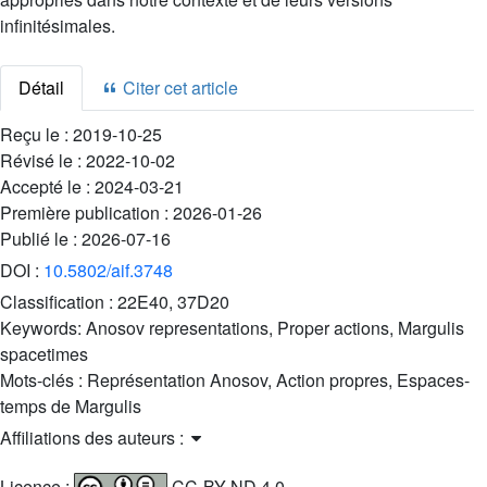
infinitésimales.
Détail
Citer cet article
Reçu le :
2019-10-25
Révisé le :
2022-10-02
Accepté le :
2024-03-21
Première publication :
2026-01-26
Publié le :
2026-07-16
DOI :
10.5802/aif.3748
Classification :
22E40, 37D20
Keywords:
Anosov representations, Proper actions, Margulis
spacetimes
Mots-clés :
Représentation Anosov, Action propres, Espaces-
temps de Margulis
Affiliations des auteurs :
Licence :
CC-BY-ND 4.0