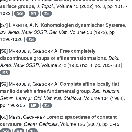
surface groups
, J. Topol.
, Volume 15
(2022) no. 3, pp. 1017-
1033 |
|
|
DOI
MR
Zbl
[57]
Livshits, A. N.
Kohomologien dynamischer Systeme
,
Izv. Akad. Nauk SSSR, Ser. Mat.
, Volume 36
(1972), pp.
1296-1320 |
Zbl
[58]
Margulis, Gregory A.
Free completely
discontinuous groups of affine transformations
, Dokl.
Akad. Nauk SSSR
, Volume 272
(1983) no. 4, pp. 785-788 |
MR
[59]
Margulis, Gregory A.
Complete affine locally flat
manifolds with a free fundamental group
, Zap. Nauchn.
Semin. Leningr. Otd. Mat. Inst. Steklova
, Volume 134
(1984),
pp. 190-205 |
|
MR
Zbl
[60]
Mess, Geoffrey
Lorentz spacetimes of constant
curvature
, Geom. Dedicata
, Volume 126
(2007), pp. 3-45 |
|
|
DOI
MR
Zbl