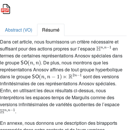
Abstract (VO)
Résumé
Dans cet article, nous fournissons un critère nécessaire et
H
n
,
n
−
1
suffisant pour des actions propres sur l’espace
en
termes de certaines représentations Anosov spéciales dans
SO
(
n
,
n
)
le groupe
. De plus, nous montrons que les
représentations Anosov affines de tout groupe hyperbolique
SO
(
n
,
n
−
1
)
⋉
R
2
n
−
1
dans le groupe
sont des versions
infinitésimales de ces représentations Anosov spéciales.
Enfin, en utilisant les deux résultats ci-dessus, nous
interprétons les espaces-temps de Margulis comme des
versions infinitésimales de variétés quotientes de l’espace
H
n
,
n
−
1
.
En annexe, nous donnons une description des birapports
appropriés dans notre contexte et de leurs versions