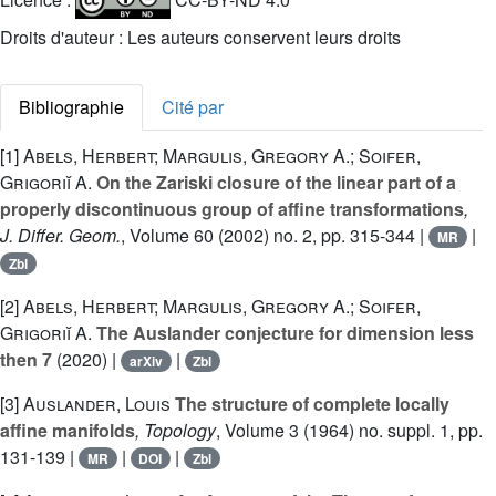
Droits d'auteur : Les auteurs conservent leurs droits
Bibliographie
Cité par
[1]
Abels, Herbert; Margulis, Gregory A.; Soifer,
Grigoriĭ A.
On the Zariski closure of the linear part of a
properly discontinuous group of affine transformations
,
J. Differ. Geom.
, Volume 60
(2002) no. 2, pp. 315-344 |
|
MR
Zbl
[2]
Abels, Herbert; Margulis, Gregory A.; Soifer,
Grigoriĭ A.
The Auslander conjecture for dimension less
then 7
(2020) |
|
arXiv
Zbl
[3]
Auslander, Louis
The structure of complete locally
affine manifolds
, Topology
, Volume 3
(1964) no. suppl. 1, pp.
131-139 |
|
|
MR
DOI
Zbl