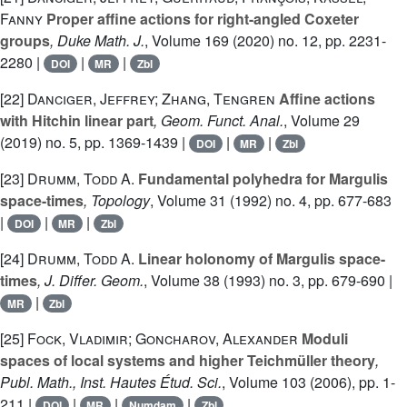
Fanny
Proper affine actions for right-angled Coxeter
groups
, Duke Math. J.
, Volume 169
(2020) no. 12, pp. 2231-
2280 |
|
|
DOI
MR
Zbl
[22]
Danciger, Jeffrey; Zhang, Tengren
Affine actions
with Hitchin linear part
, Geom. Funct. Anal.
, Volume 29
(2019) no. 5, pp. 1369-1439 |
|
|
DOI
MR
Zbl
[23]
Drumm, Todd A.
Fundamental polyhedra for Margulis
space-times
, Topology
, Volume 31
(1992) no. 4, pp. 677-683
|
|
|
DOI
MR
Zbl
[24]
Drumm, Todd A.
Linear holonomy of Margulis space-
times
, J. Differ. Geom.
, Volume 38
(1993) no. 3, pp. 679-690 |
|
MR
Zbl
[25]
Fock, Vladimir; Goncharov, Alexander
Moduli
spaces of local systems and higher Teichmüller theory
,
Publ. Math., Inst. Hautes Étud. Sci.
, Volume 103
(2006), pp. 1-
211 |
|
|
|
DOI
MR
Numdam
Zbl