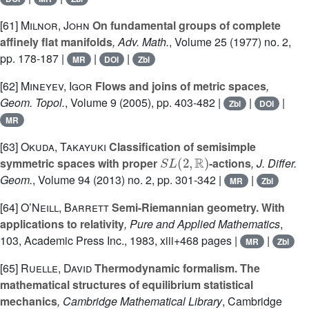
[61]
Milnor, John
On fundamental groups of complete
affinely flat manifolds
, Adv. Math.
, Volume 25
(1977) no. 2,
pp. 178-187 |
|
|
MR
DOI
Zbl
[62]
Mineyev, Igor
Flows and joins of metric spaces
,
Geom. Topol.
, Volume 9
(2005), pp. 403-482 |
|
|
Zbl
DOI
MR
[63]
Okuda, Takayuki
Classification of semisimple
S
L
(
2
,
ℝ
)
symmetric spaces with proper
-actions
, J. Differ.
Geom.
, Volume 94
(2013) no. 2, pp. 301-342 |
|
MR
Zbl
[64]
O’Neill, Barrett
Semi-Riemannian geometry. With
applications to relativity
, Pure and Applied Mathematics
,
103
, Academic Press Inc., 1983, xiii+468 pages |
|
MR
Zbl
[65]
Ruelle, David
Thermodynamic formalism. The
mathematical structures of equilibrium statistical
mechanics
, Cambridge Mathematical Library
, Cambridge