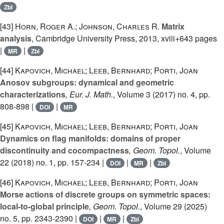
Zbl
[43]
Horn, Roger A.; Johnson, Charles R.
Matrix
analysis
, Cambridge University Press, 2013, xviii+643 pages
|
|
MR
Zbl
[44]
Kapovich, Michael; Leeb, Bernhard; Porti, Joan
Anosov subgroups: dynamical and geometric
characterizations
, Eur. J. Math.
, Volume 3
(2017) no. 4, pp.
808-898 |
|
DOI
MR
[45]
Kapovich, Michael; Leeb, Bernhard; Porti, Joan
Dynamics on flag manifolds: domains of proper
discontinuity and cocompactness
, Geom. Topol.
, Volume
22
(2018) no. 1, pp. 157-234 |
|
|
DOI
MR
Zbl
[46]
Kapovich, Michael; Leeb, Bernhard; Porti, Joan
Morse actions of discrete groups on symmetric spaces:
local-to-global principle
, Geom. Topol.
, Volume 29
(2025)
no. 5, pp. 2343-2390 |
|
|
DOI
MR
Zbl