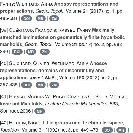
Fanny; Wienhard, Anna
Anosov representations and
proper actions
, Geom. Topol.
, Volume 21
(2017) no. 1, pp.
485-584 |
|
|
DOI
MR
Zbl
[39]
Guéritaud, François; Kassel, Fanny
Maximally
stretched laminations on geometrically finite hyperbolic
manifolds
, Geom. Topol.
, Volume 21
(2017) no. 2, pp. 693-
840 |
|
|
DOI
MR
Zbl
[40]
Guichard, Olivier; Wienhard, Anna
Anosov
representations: domains of discontinuity and
applications
, Invent. Math.
, Volume 190
(2012) no. 2, pp.
357-438 |
|
|
DOI
MR
Zbl
[41]
Hirsch, Morris W.; Pugh, Charles C.; Shub, Michael
Invariant Manifolds
, Lecture Notes in Mathematics
, 583
,
Springer, 2006 |
MR
[42]
Hitchin, Nigel J.
Lie groups and Teichmüller space
,
Topology
, Volume 31
(1992) no. 3, pp. 449-473 |
|
|
DOI
MR