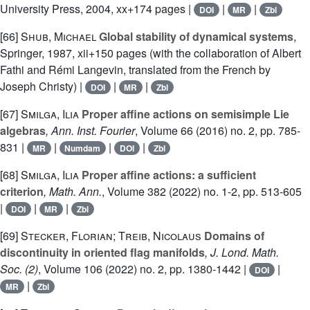
University Press, 2004, xx+174 pages |
|
|
DOI
MR
Zbl
[66]
Shub, Michael
Global stability of dynamical systems
,
Springer, 1987, xii+150 pages (with the collaboration of Albert
Fathi and Rémi Langevin, translated from the French by
Joseph Christy) |
|
|
DOI
MR
Zbl
[67]
Smilga, Ilia
Proper affine actions on semisimple Lie
algebras
, Ann. Inst. Fourier
, Volume 66
(2016) no. 2, pp. 785-
831 |
|
|
|
MR
Numdam
DOI
Zbl
[68]
Smilga, Ilia
Proper affine actions: a sufficient
criterion
, Math. Ann.
, Volume 382
(2022) no. 1-2, pp. 513-605
|
|
|
DOI
MR
Zbl
[69]
Stecker, Florian; Treib, Nicolaus
Domains of
discontinuity in oriented flag manifolds
, J. Lond. Math.
Soc. (2)
, Volume 106
(2022) no. 2, pp. 1380-1442 |
|
DOI
|
MR
Zbl