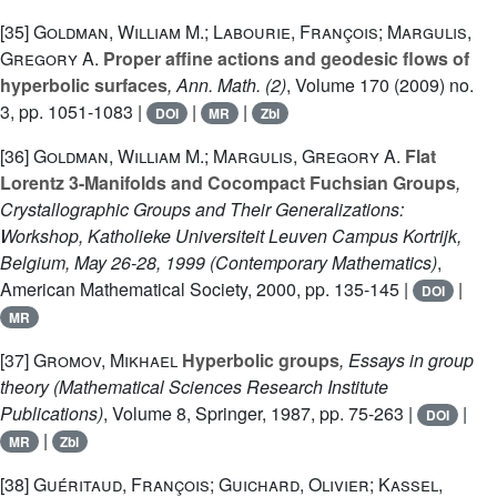
[35]
Goldman, William M.; Labourie, François; Margulis,
Gregory A.
Proper affine actions and geodesic flows of
hyperbolic surfaces
, Ann. Math. (2)
, Volume 170
(2009) no.
3, pp. 1051-1083 |
|
|
DOI
MR
Zbl
[36]
Goldman, William M.; Margulis, Gregory A.
Flat
Lorentz 3-Manifolds and Cocompact Fuchsian Groups
,
Crystallographic Groups and Their Generalizations:
Workshop, Katholieke Universiteit Leuven Campus Kortrijk,
Belgium, May 26-28, 1999
(Contemporary Mathematics)
,
American Mathematical Society, 2000, pp. 135-145 |
|
DOI
MR
[37]
Gromov, Mikhael
Hyperbolic groups
, Essays in group
theory
(Mathematical Sciences Research Institute
Publications)
, Volume 8
, Springer, 1987, pp. 75-263 |
|
DOI
|
MR
Zbl
[38]
Guéritaud, François; Guichard, Olivier; Kassel,