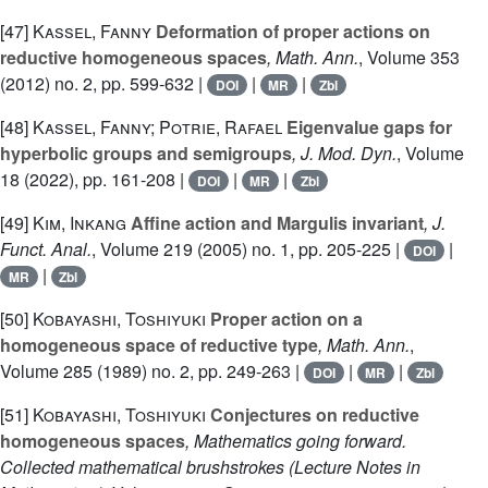
[47]
Kassel, Fanny
Deformation of proper actions on
reductive homogeneous spaces
, Math. Ann.
, Volume 353
(2012) no. 2, pp. 599-632 |
|
|
DOI
MR
Zbl
[48]
Kassel, Fanny; Potrie, Rafael
Eigenvalue gaps for
hyperbolic groups and semigroups
, J. Mod. Dyn.
, Volume
18
(2022), pp. 161-208 |
|
|
DOI
MR
Zbl
[49]
Kim, Inkang
Affine action and Margulis invariant
, J.
Funct. Anal.
, Volume 219
(2005) no. 1, pp. 205-225 |
|
DOI
|
MR
Zbl
[50]
Kobayashi, Toshiyuki
Proper action on a
homogeneous space of reductive type
, Math. Ann.
,
Volume 285
(1989) no. 2, pp. 249-263 |
|
|
DOI
MR
Zbl
[51]
Kobayashi, Toshiyuki
Conjectures on reductive
homogeneous spaces
, Mathematics going forward.
Collected mathematical brushstrokes
(Lecture Notes in