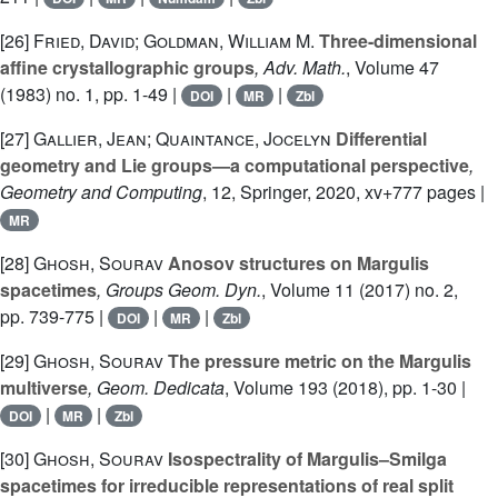
[26]
Fried, David; Goldman, William M.
Three-dimensional
affine crystallographic groups
, Adv. Math.
, Volume 47
(1983) no. 1, pp. 1-49 |
|
|
DOI
MR
Zbl
[27]
Gallier, Jean; Quaintance, Jocelyn
Differential
geometry and Lie groups—a computational perspective
,
Geometry and Computing
, 12
, Springer, 2020, xv+777 pages |
MR
[28]
Ghosh, Sourav
Anosov structures on Margulis
spacetimes
, Groups Geom. Dyn.
, Volume 11
(2017) no. 2,
pp. 739-775 |
|
|
DOI
MR
Zbl
[29]
Ghosh, Sourav
The pressure metric on the Margulis
multiverse
, Geom. Dedicata
, Volume 193
(2018), pp. 1-30 |
|
|
DOI
MR
Zbl
[30]
Ghosh, Sourav
Isospectrality of Margulis–Smilga
spacetimes for irreducible representations of real split