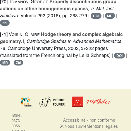
[70]
Tomanov, George
Properly discontinuous group
actions on affine homogeneous spaces
, Tr. Mat. Inst.
Steklova
, Volume 292
(2016), pp. 268-279 |
|
|
DOI
MR
Zbl
[71]
Voisin, Claire
Hodge theory and complex algebraic
geometry. I
, Cambridge Studies in Advanced Mathematics
,
76
, Cambridge University Press, 2002, x+322 pages
(translated from the French original by Leila Schneps) |
|
DOI
|
MR
Zbl
ISSN :
Accessibilité - non conforme
0373-
0956
Nous suivre
Mentions légales
e-ISSN :