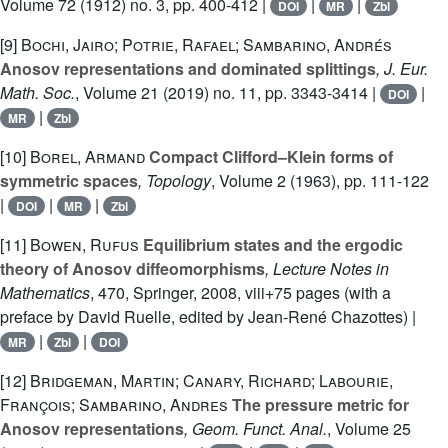
Volume 72
(1912) no. 3, pp. 400-412 |
|
|
DOI
MR
Zbl
[9]
Bochi, Jairo; Potrie, Rafael; Sambarino, Andrés
Anosov representations and dominated splittings
, J. Eur.
Math. Soc.
, Volume 21
(2019) no. 11, pp. 3343-3414 |
|
DOI
|
MR
Zbl
[10]
Borel, Armand
Compact Clifford–Klein forms of
symmetric spaces
, Topology
, Volume 2
(1963), pp. 111-122
|
|
|
DOI
MR
Zbl
[11]
Bowen, Rufus
Equilibrium states and the ergodic
theory of Anosov diffeomorphisms
, Lecture Notes in
Mathematics
, 470
, Springer, 2008, viii+75 pages (with a
preface by David Ruelle, edited by Jean-René Chazottes) |
|
|
MR
Zbl
DOI
[12]
Bridgeman, Martin; Canary, Richard; Labourie,
François; Sambarino, Andres
The pressure metric for
Anosov representations
, Geom. Funct. Anal.
, Volume 25