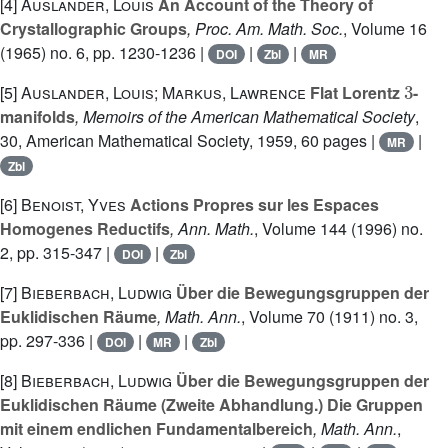
[4]
Auslander, Louis
An Account of the Theory of
Crystallographic Groups
, Proc. Am. Math. Soc.
, Volume 16
(1965) no. 6, pp. 1230-1236 |
|
|
DOI
Zbl
MR
3
[5]
Auslander, Louis; Markus, Lawrence
Flat Lorentz
-
manifolds
, Memoirs of the American Mathematical Society
,
30
, American Mathematical Society, 1959, 60 pages |
|
MR
Zbl
[6]
Benoist, Yves
Actions Propres sur les Espaces
Homogenes Reductifs
, Ann. Math.
, Volume 144
(1996) no.
2, pp. 315-347 |
|
DOI
Zbl
[7]
Bieberbach, Ludwig
Über die Bewegungsgruppen der
Euklidischen Räume
, Math. Ann.
, Volume 70
(1911) no. 3,
pp. 297-336 |
|
|
DOI
MR
Zbl
[8]
Bieberbach, Ludwig
Über die Bewegungsgruppen der
Euklidischen Räume (Zweite Abhandlung.) Die Gruppen
mit einem endlichen Fundamentalbereich
, Math. Ann.
,