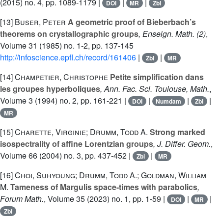
(2015) no. 4, pp. 1089-1179 |
|
|
DOI
MR
Zbl
[13]
Buser, Peter
A geometric proof of Bieberbach’s
theorems on crystallographic groups
, Enseign. Math. (2)
,
Volume 31
(1985) no. 1-2, pp. 137-145
http://infoscience.epfl.ch/record/161406
|
|
Zbl
MR
[14]
Champetier, Christophe
Petite simplification dans
les groupes hyperboliques
, Ann. Fac. Sci. Toulouse, Math.
,
Volume 3
(1994) no. 2, pp. 161-221 |
|
|
|
DOI
Numdam
Zbl
MR
[15]
Charette, Virginie; Drumm, Todd A.
Strong marked
isospectrality of affine Lorentzian groups
, J. Differ. Geom.
,
Volume 66
(2004) no. 3, pp. 437-452 |
|
Zbl
MR
[16]
Choi, Suhyoung; Drumm, Todd A.; Goldman, William
M.
Tameness of Margulis space-times with parabolics
,
Forum Math.
, Volume 35
(2023) no. 1, pp. 1-59 |
|
|
DOI
MR
Zbl