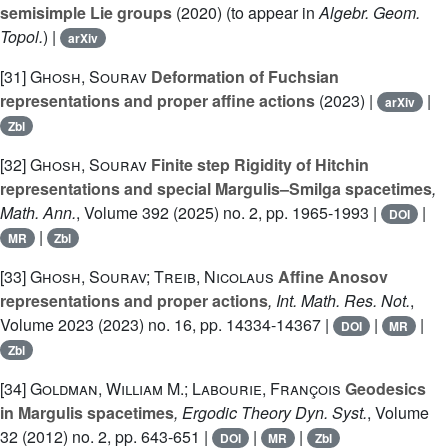
semisimple Lie groups
(2020) (to appear in
Algebr. Geom.
Topol.
) |
arXiv
[31]
Ghosh, Sourav
Deformation of Fuchsian
representations and proper affine actions
(2023) |
|
arXiv
Zbl
[32]
Ghosh, Sourav
Finite step Rigidity of Hitchin
representations and special Margulis–Smilga spacetimes
,
Math. Ann.
, Volume 392
(2025) no. 2, pp. 1965-1993 |
|
DOI
|
MR
Zbl
[33]
Ghosh, Sourav; Treib, Nicolaus
Affine Anosov
representations and proper actions
, Int. Math. Res. Not.
,
Volume 2023
(2023) no. 16, pp. 14334-14367 |
|
|
DOI
MR
Zbl
[34]
Goldman, William M.; Labourie, François
Geodesics
in Margulis spacetimes
, Ergodic Theory Dyn. Syst.
, Volume
32
(2012) no. 2, pp. 643-651 |
|
|
DOI
MR
Zbl