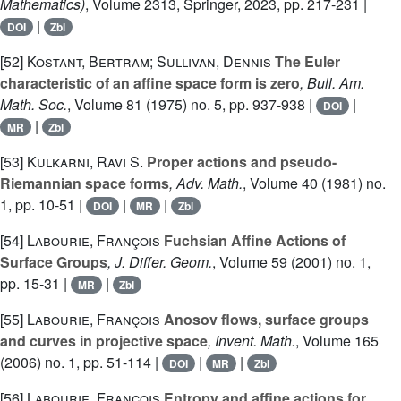
Mathematics)
, Volume 2313
, Springer, 2023, pp. 217-231 |
|
DOI
Zbl
[52]
Kostant, Bertram; Sullivan, Dennis
The Euler
characteristic of an affine space form is zero
, Bull. Am.
Math. Soc.
, Volume 81
(1975) no. 5, pp. 937-938 |
|
DOI
|
MR
Zbl
[53]
Kulkarni, Ravi S.
Proper actions and pseudo-
Riemannian space forms
, Adv. Math.
, Volume 40
(1981) no.
1, pp. 10-51 |
|
|
DOI
MR
Zbl
[54]
Labourie, François
Fuchsian Affine Actions of
Surface Groups
, J. Differ. Geom.
, Volume 59
(2001) no. 1,
pp. 15-31 |
|
MR
Zbl
[55]
Labourie, François
Anosov flows, surface groups
and curves in projective space
, Invent. Math.
, Volume 165
(2006) no. 1, pp. 51-114 |
|
|
DOI
MR
Zbl
[56]
Labourie, François
Entropy and affine actions for