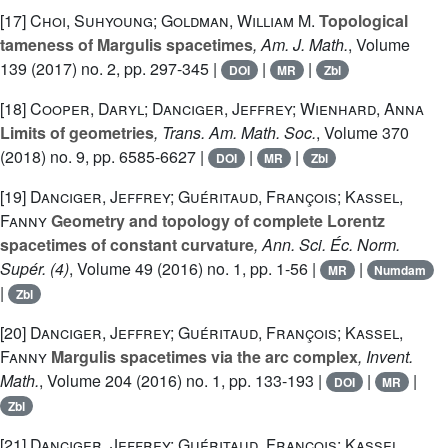
[17]
Choi, Suhyoung; Goldman, William M.
Topological
tameness of Margulis spacetimes
, Am. J. Math.
, Volume
139
(2017) no. 2, pp. 297-345 |
|
|
DOI
MR
Zbl
[18]
Cooper, Daryl; Danciger, Jeffrey; Wienhard, Anna
Limits of geometries
, Trans. Am. Math. Soc.
, Volume 370
(2018) no. 9, pp. 6585-6627 |
|
|
DOI
MR
Zbl
[19]
Danciger, Jeffrey; Guéritaud, François; Kassel,
Fanny
Geometry and topology of complete Lorentz
spacetimes of constant curvature
, Ann. Sci. Éc. Norm.
Supér. (4)
, Volume 49
(2016) no. 1, pp. 1-56 |
|
MR
Numdam
|
Zbl
[20]
Danciger, Jeffrey; Guéritaud, François; Kassel,
Fanny
Margulis spacetimes via the arc complex
, Invent.
Math.
, Volume 204
(2016) no. 1, pp. 133-193 |
|
|
DOI
MR
Zbl
[21]
Danciger, Jeffrey; Guéritaud, François; Kassel,