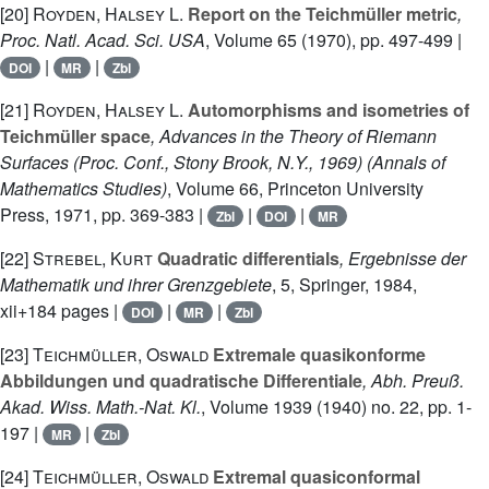
[20]
Royden, Halsey L.
Report on the Teichmüller metric
,
Proc. Natl. Acad. Sci. USA
, Volume 65
(1970), pp. 497-499 |
|
|
DOI
MR
Zbl
[21]
Royden, Halsey L.
Automorphisms and isometries of
Teichmüller space
, Advances in the Theory of Riemann
Surfaces (Proc. Conf., Stony Brook, N.Y., 1969)
(Annals of
Mathematics Studies)
, Volume 66
, Princeton University
Press, 1971, pp. 369-383 |
|
|
Zbl
DOI
MR
[22]
Strebel, Kurt
Quadratic differentials
, Ergebnisse der
Mathematik und ihrer Grenzgebiete
, 5
, Springer, 1984,
xii+184 pages |
|
|
DOI
MR
Zbl
[23]
Teichmüller, Oswald
Extremale quasikonforme
Abbildungen und quadratische Differentiale
, Abh. Preuß.
Akad. Wiss. Math.-Nat. Kl.
, Volume 1939
(1940) no. 22, pp. 1-
197 |
|
MR
Zbl
[24]
Teichmüller, Oswald
Extremal quasiconformal