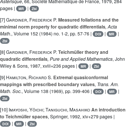
Astérisque
, 66
, Société Mathématique de France, 1979, 284
pages |
|
MR
Zbl
[7]
Gardiner, Frederick P.
Measured foliations and the
minimal norm property for quadratic differentials
, Acta
Math.
, Volume 152
(1984) no. 1-2, pp. 57-76 |
|
|
DOI
MR
Zbl
[8]
Gardiner, Frederick P.
Teichmüller theory and
quadratic differentials
, Pure and Applied Mathematics
, John
Wiley & Sons, 1987, xviii+236 pages |
|
MR
Zbl
[9]
Hamilton, Richard S.
Extremal quasiconformal
mappings with prescribed boundary values
, Trans. Am.
Math. Soc.
, Volume 138
(1969), pp. 399-406 |
|
|
DOI
MR
Zbl
[10]
Imayoshi, Yôichi; Taniguchi, Masahiko
An introduction
to Teichmüller spaces
, Springer, 1992, xiv+279 pages |
|
|
DOI
MR
Zbl