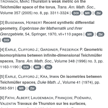
Troyanov, Marc
Thurston’s weak metric on the
Teichmüller space of the torus
, Trans. Am. Math. Soc.
,
Volume 357
(2005) no. 8, pp. 3311-3324 |
|
|
DOI
MR
Zbl
[3]
Busemann, Herbert
Recent synthetic differential
geometry
, Ergebnisse der Mathematik und ihrer
Grenzgebiete
, 54
, Springer, 1970, vii+110 pages |
|
MR
Zbl
|
DOI
[4]
Earle, Clifford J.; Gardiner, Frederick P.
Geometric
isomorphisms between infinite-dimensional Teichmüller
spaces
, Trans. Am. Math. Soc.
, Volume 348
(1996) no. 3, pp.
1163-1190 |
|
|
DOI
MR
Zbl
[5]
Earle, Clifford J.; Kra, Irwin
On isometries between
Teichmüller spaces
, Duke Math. J.
, Volume 41
(1974), pp.
583-591 |
|
MR
Zbl
[6]
Fathi, Albert; Laudenbach, François; Poénaru,
Valentin
Travaux de Thurston sur les surfaces
,