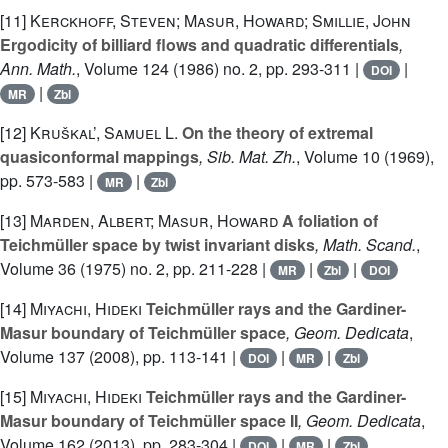
[11]
Kerckhoff, Steven; Masur, Howard; Smillie, John
Ergodicity of billiard flows and quadratic differentials
,
Ann. Math.
, Volume 124
(1986) no. 2, pp. 293-311 |
|
DOI
|
MR
Zbl
[12]
Kruškal’, Samuel L.
On the theory of extremal
quasiconformal mappings
, Sib. Mat. Zh.
, Volume 10
(1969),
pp. 573-583 |
|
MR
Zbl
[13]
Marden, Albert; Masur, Howard
A foliation of
Teichmüller space by twist invariant disks
, Math. Scand.
,
Volume 36
(1975) no. 2, pp. 211-228 |
|
|
MR
Zbl
DOI
[14]
Miyachi, Hideki
Teichmüller rays and the Gardiner-
Masur boundary of Teichmüller space
, Geom. Dedicata
,
Volume 137
(2008), pp. 113-141 |
|
|
DOI
MR
Zbl
[15]
Miyachi, Hideki
Teichmüller rays and the Gardiner-
Masur boundary of Teichmüller space II
, Geom. Dedicata
,
Volume 162
(2013), pp. 283-304 |
|
|
DOI
MR
Zbl