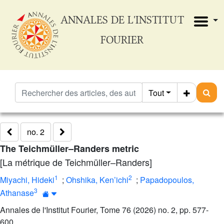
ANNALES DE L'INSTITUT
FOURIER
Tout
no. 2
The Teichmüller–Randers metric
[La métrique de Teichmüller–Randers]
1
2
Miyachi, Hideki
;
Ohshika, Ken’ichi
;
Papadopoulos,
3
Athanase
Annales de l'Institut Fourier, Tome 76 (2026) no. 2, pp. 577-
600