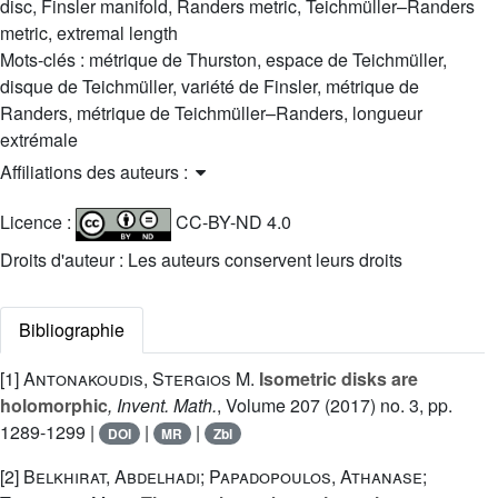
disc, Finsler manifold, Randers metric, Teichmüller–Randers
metric, extremal length
Mots-clés :
métrique de Thurston, espace de Teichmüller,
disque de Teichmüller, variété de Finsler, métrique de
Randers, métrique de Teichmüller–Randers, longueur
extrémale
Affiliations des auteurs :
Licence :
CC-BY-ND 4.0
Droits d'auteur : Les auteurs conservent leurs droits
Bibliographie
[1]
Antonakoudis, Stergios M.
Isometric disks are
holomorphic
, Invent. Math.
, Volume 207
(2017) no. 3, pp.
1289-1299 |
|
|
DOI
MR
Zbl
[2]
Belkhirat, Abdelhadi; Papadopoulos, Athanase;