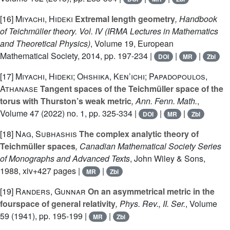
[16]
Miyachi, Hideki
Extremal length geometry
, Handbook
of Teichmüller theory. Vol. IV
(IRMA Lectures in Mathematics
and Theoretical Physics)
, Volume 19
, European
Mathematical Society, 2014, pp. 197-234 |
|
|
DOI
MR
Zbl
[17]
Miyachi, Hideki; Ohshika, Ken’ichi; Papadopoulos,
Athanase
Tangent spaces of the Teichmüller space of the
torus with Thurston’s weak metric
, Ann. Fenn. Math.
,
Volume 47
(2022) no. 1, pp. 325-334 |
|
|
DOI
MR
Zbl
[18]
Nag, Subhashis
The complex analytic theory of
Teichmüller spaces
, Canadian Mathematical Society Series
of Monographs and Advanced Texts
, John Wiley & Sons,
1988, xiv+427 pages |
|
MR
Zbl
[19]
Randers, Gunnar
On an asymmetrical metric in the
fourspace of general relativity
, Phys. Rev., II. Ser.
, Volume
59
(1941), pp. 195-199 |
|
MR
Zbl