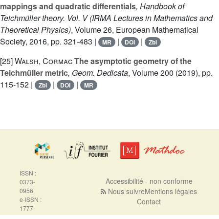
mappings and quadratic differentials
, Handbook of
Teichmüller theory. Vol. V
(IRMA Lectures in Mathematics and
Theoretical Physics)
, Volume 26
, European Mathematical
Society, 2016, pp. 321-483 |
|
|
MR
DOI
Zbl
[25]
Walsh, Cormac
The asymptotic geometry of the
Teichmüller metric
, Geom. Dedicata
, Volume 200
(2019), pp.
115-152 |
|
|
Zbl
DOI
MR
ISSN :
Accessibilité - non conforme
0373-
0956
Nous suivre
Mentions légales
e-ISSN :
Contact
1777-
5310