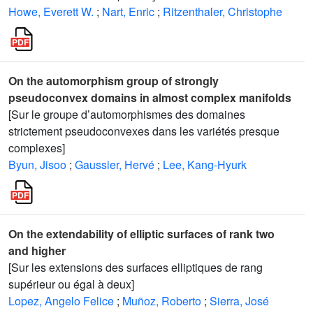
Howe, Everett W.
;
Nart, Enric
;
Ritzenthaler, Christophe
On the automorphism group of strongly
pseudoconvex domains in almost complex manifolds
[Sur le groupe d’automorphismes des domaines
strictement pseudoconvexes dans les variétés presque
complexes]
Byun, Jisoo
;
Gaussier, Hervé
;
Lee, Kang-Hyurk
On the extendability of elliptic surfaces of rank two
and higher
[Sur les extensions des surfaces elliptiques de rang
supérieur ou égal à deux]
Lopez, Angelo Felice
;
Muñoz, Roberto
;
Sierra, José