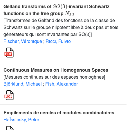
S
O
(
3
)
Gelfand transforms of
-invariant Schwartz
N
3
,
2
functions on the free group
[Transformée de Gelfand des fonctions de la classe de
Schwartz sur le groupe nilpotent libre à deux pas et trois
générateurs qui sont invariantes par SO(3)]
Fischer, Véronique
;
Ricci, Fulvio
Continuous Measures on Homogenous Spaces
[Mesures continues sur des espaces homogènes]
Björklund, Michael
;
Fish, Alexander
Empilements de cercles et modules combinatoires
HaÏssinsky, Peter