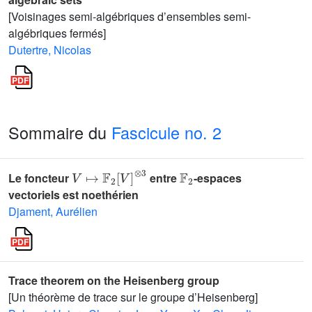
[Voisinages semi-algébriques d’ensembles semi-
algébriques fermés]
Dutertre, Nicolas
Sommaire du
Fascicule no. 2
V
↦
𝔽
2
[
V
]
⊗
3
𝔽
2
Le foncteur
entre
-espaces
vectoriels est noethérien
Djament, Aurélien
Trace theorem on the Heisenberg group
[Un théorème de trace sur le groupe d’Heisenberg]