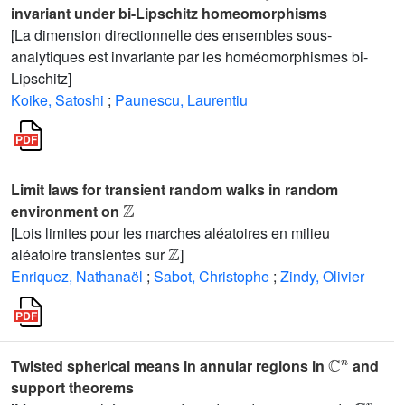
invariant under bi-Lipschitz homeomorphisms
[La dimension directionnelle des ensembles sous-
analytiques est invariante par les homéomorphismes bi-
Lipschitz]
Koike, Satoshi
;
Paunescu, Laurentiu
Limit laws for transient random walks in random
ℤ
environment on
[Lois limites pour les marches aléatoires en milieu
ℤ
aléatoire transientes sur
]
Enriquez, Nathanaël
;
Sabot, Christophe
;
Zindy, Olivier
ℂ
n
Twisted spherical means in annular regions in
and
support theorems
ℂ
n