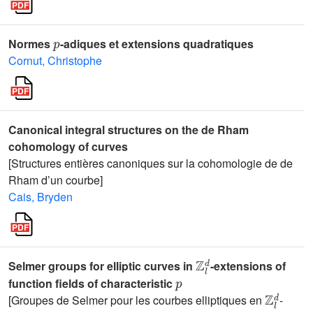
p
Normes
-adiques et extensions quadratiques
Cornut, Christophe
Canonical integral structures on the de Rham
cohomology of curves
[Structures entières canoniques sur la cohomologie de de
Rham d’un courbe]
Cais, Bryden
ℤ
l
d
Selmer groups for elliptic curves in
-extensions of
p
function fields of characteristic
ℤ
l
d
[Groupes de Selmer pour les courbes elliptiques en
-
p