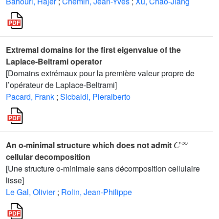
Bahouri, Hajer
;
Chemin, Jean-Yves
;
Xu, Chao-Jiang
Extremal domains for the first eigenvalue of the
Laplace-Beltrami operator
[Domains extrémaux pour la première valeur propre de
l’opérateur de Laplace-Beltrami]
Pacard, Frank
;
Sicbaldi, Pieralberto
C
∞
An o-minimal structure which does not admit
cellular decomposition
[Une structure o-minimale sans décomposition cellulaire
lisse]
Le Gal, Olivier
;
Rolin, Jean-Philippe