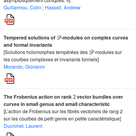
asymptotiquement coniques. II]
Guillarmou, Colin
;
Hassell, Andrew
𝒟
Tempered solutions of
-modules on complex curves
and formal invariants
𝒟
[Solutions holomorphes tempérées des
-modules sur
les courbes complexes et invariants formels]
Morando, Giovanni
2
The Frobenius action on rank
vector bundles over
curves in small genus and small characteristic
[L’action de Frobenius sur les fibrés vectoriels de rang 2
sur les courbes de petit genre en petite caractéristique]
Ducrohet, Laurent