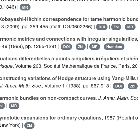
3.1346) |
MR
obayashi-Hitchin correspondence for tame harmonic bundl
13
(2009), pp. 359-455 (math.DG/0602266) |
|
|
DOI
Zbl
MR
monic metrics and connections with irregular singularities
e 49
(1999), pp. 1265-1291 |
|
|
|
DOI
Zbl
MR
Numdam
ations différentielles à points singuliers irréguliers et p
risque
, Volume 263
, Société Mathématique de France, Paris, 2
nstructing variations of Hodge structure using Yang-Mills 
 J. Amer. Math. Soc.
, Volume 1
(1988), pp. 867-918 |
|
DOI
Zbl
rmonic bundles on non-compact curves
, J. Amer. Math. So
|
bl
MR
mptotic expansions for ordinary equations
, 1987 (Reprint 
 New York) |
Zbl