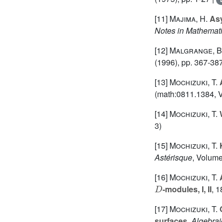
[11]
Majima, H.
Asy
Notes in Mathemat
[12]
Malgrange, B
(1996), pp. 367-38
[13]
Mochizuki, T.
A
(math:0811.1384, V
[14]
Mochizuki, T.
W
3)
[15]
Mochizuki, T.
K
Astérisque
, Volum
[16]
Mochizuki, T.
A
D
-modules, I, II
, 1
[17]
Mochizuki, T.
G
surfaces
, Algebra