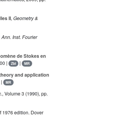
es II
, Geometry &
, Ann. Inst. Fourier
hénomène de Stokes en
000 |
|
Zbl
MR
theory and application
|
MR
c.
, Volume 3
(1990), pp.
of 1976 edition. Dover