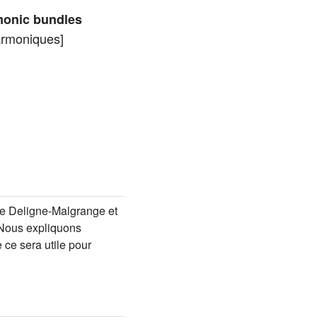
rmonic bundles
harmoniques]
e Deligne-Malgrange et
 Nous expliquons
 ce sera utile pour