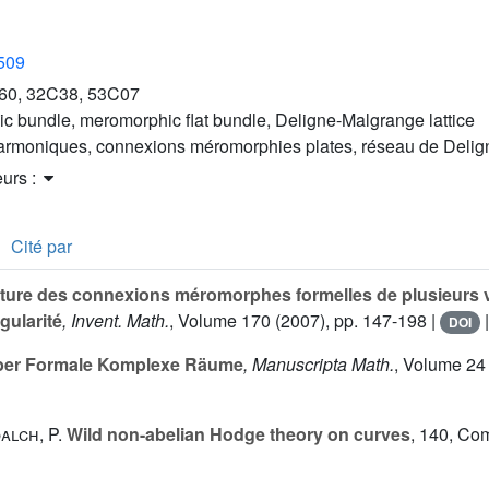
2509
60, 32C38, 53C07
c bundle, meromorphic flat bundle, Deligne-Malgrange lattice
harmoniques, connexions méromorphies plates, réseau de Deli
eurs :
Cité par
ture des connexions méromorphes formelles de plusieurs va
égularité
, Invent. Math.
, Volume 170
(2007), pp. 147-198 |
DOI
er Formale Komplexe Räume
, Manuscripta Math.
, Volume 24
alch, P.
Wild non-abelian Hodge theory on curves
, 140
, Co
G