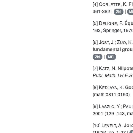
[4]
Corlette, K.
Fl
361-382 |
|
Zbl
M
[5]
Deligne, P.
Équa
163
, Springer, 197
[6]
Jost, J.; Zuo, K.
fundamental group
|
Zbl
MR
[7]
Katz, N.
Nilpote
Publ. Math. I.H.E.S
[8]
Kedlaya, K.
Good
(math:0811.0190)
[9]
Laszlo, Y.; Paul
2001 (129–143, ma
[10]
Levelt, A.
Jord
(1975), pp. 1-27 |