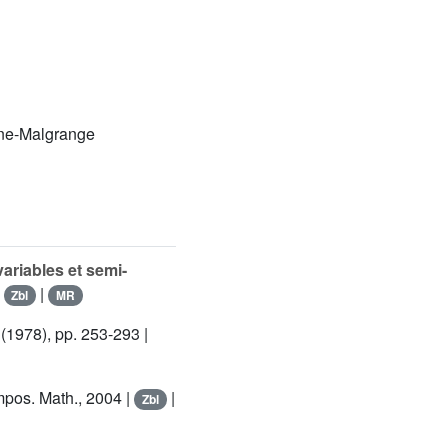
gne-Malgrange
riables et semi-
|
|
Zbl
MR
(1978), pp. 253-293 |
mpos. Math., 2004 |
|
Zbl