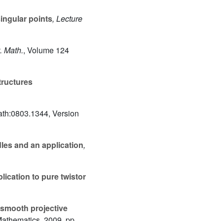
ingular points
, Lecture
t. Math.
, Volume 124
tructures
th:0803.1344, Version
es and an application
,
ication to pure twistor
 smooth projective
Mathematics, 2009, pp.