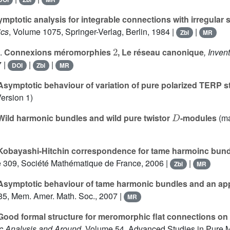
mptotic analysis for integrable connections with irregular s
ics
, Volume 1075
, Springer-Verlag, Berlin, 1984 |
|
Zbl
MR
2
.
Connexions méromorphies
, Le réseau canonique
, Inven
7 |
|
|
DOI
Zbl
MR
symptotic behaviour of variation of pure polarized TERP s
ersion 1)
D
ild harmonic bundles and wild pure twistor
-modules
(ma
obayashi-Hitchin correspondence for tame harmoinc bundl
e 309
, Société Mathématique de France, 2006 |
|
Zbl
MR
symptotic behaviour of tame harmonic bundles and an appl
85
, Mem. Amer. Math. Soc., 2007 |
MR
ood formal structure for meromorphic flat connections on
ic Analysis and Around
, Volume 54
, Advanced Studies in Pure 