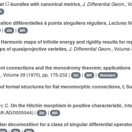
at
-bundles with canonical metrics
, J. Differential Geom.
, V
R
tion différentielles à points singuliers réguliers
, Lectures N
0 |
|
Zbl
MR
Harmonic maps of infinite energy and rigidity results for r
s of quasiprojective varieties
, J. Differential Geom.
, Volume 
nt connections and the monodromy theorem; applications of 
.
, Volume 39
(1970), pp. 175-232 |
|
|
Zbl
MR
Numdam
 formal structures for flat meromorphic connections, I; S
y, C.
On the Hitchin morphism in positive characteristic
, Int
th.AG/0005044) |
|
Zbl
MR
an decomosition for a class of singular differential operato
|
|
DOI
Zbl
MR