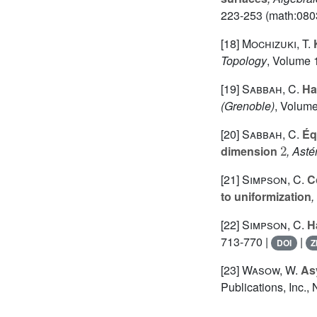
223-253 (math:080
[18]
Mochizuki, T.
K
Topology
, Volume 
[19]
Sabbah, C.
Har
(Grenoble)
, Volum
[20]
Sabbah, C.
Équ
2
dimension
, Asté
[21]
Simpson, C.
Co
to uniformization
,
[22]
Simpson, C.
Ha
713-770 |
|
DOI
Z
[23]
Wasow, W.
Asy
Publications, Inc.,