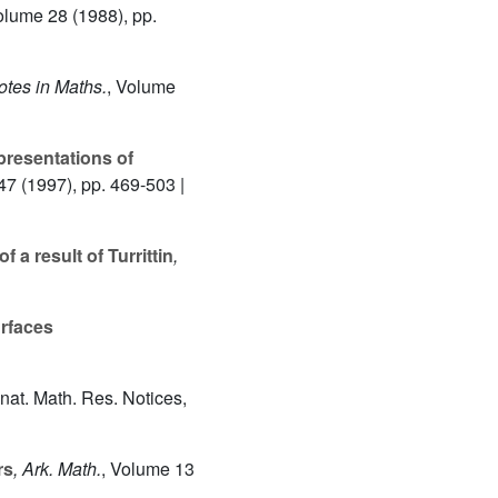
olume 28
(1988), pp.
otes in Maths.
, Volume
epresentations of
47
(1997), pp. 469-503 |
a result of Turrittin
,
urfaces
enat. Math. Res. Notices,
rs
, Ark. Math.
, Volume 13