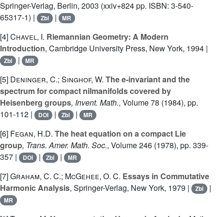
Springer-Verlag, Berlin, 2003 (xxiv+824 pp. ISBN: 3-540-
65317-1) |
|
Zbl
MR
[4]
Chavel, I.
Riemannian Geometry: A Modern
Introduction
, Cambridge University Press, New York, 1994 |
|
Zbl
MR
[5]
Deninger, C.; Singhof, W.
The e-invariant and the
spectrum for compact nilmanifolds covered by
Heisenberg groups
, Invent. Math.
, Volume 78
(1984), pp.
101-112 |
|
|
DOI
Zbl
MR
[6]
Fegan, H.D.
The heat equation on a compact Lie
group
, Trans. Amer. Math. Soc.
, Volume 246
(1978), pp. 339-
357 |
|
|
DOI
Zbl
MR
[7]
Graham, C. C.; McGehee, O. C.
Essays in Commutative
Harmonic Analysis
, Springer-Verlag, New York, 1979 |
|
Zbl
MR