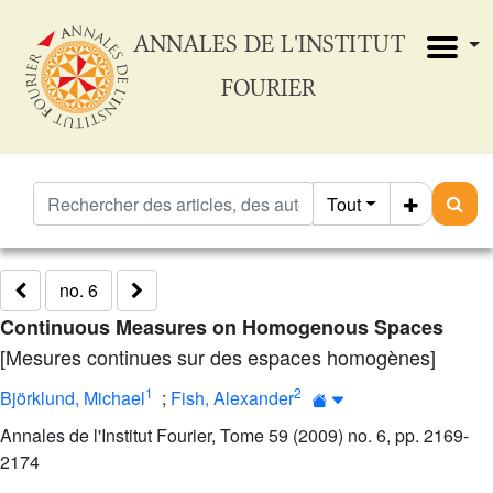
ANNALES DE L'INSTITUT
FOURIER
Tout
no. 6
Continuous Measures on Homogenous Spaces
[Mesures continues sur des espaces homogènes]
1
2
Björklund, Michael
;
Fish, Alexander
Annales de l'Institut Fourier, Tome 59 (2009) no. 6, pp. 2169-
2174