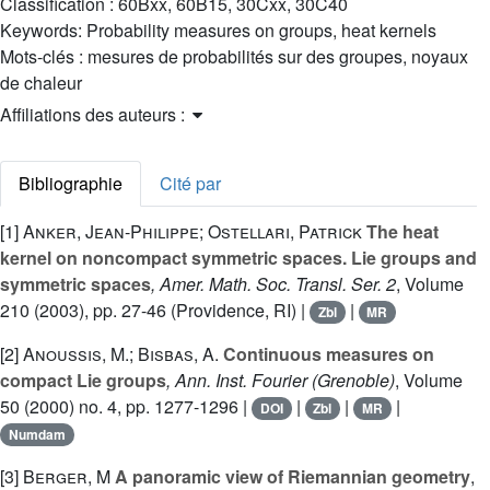
Classification :
60Bxx, 60B15, 30Cxx, 30C40
Keywords:
Probability measures on groups, heat kernels
Mots-clés :
mesures de probabilités sur des groupes, noyaux
de chaleur
Affiliations des auteurs :
Bibliographie
Cité par
[1]
Anker, Jean-Philippe; Ostellari, Patrick
The heat
kernel on noncompact symmetric spaces. Lie groups and
symmetric spaces
, Amer. Math. Soc. Transl. Ser. 2
, Volume
210
(2003), pp. 27-46 (Providence, RI) |
|
Zbl
MR
[2]
Anoussis, M.; Bisbas, A.
Continuous measures on
compact Lie groups
, Ann. Inst. Fourier (Grenoble)
, Volume
50
(2000) no. 4, pp. 1277-1296 |
|
|
|
DOI
Zbl
MR
Numdam
[3]
Berger, M
A panoramic view of Riemannian geometry
,