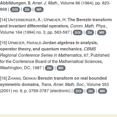
Abbildungen. II
, Amer. J. Math.
, Volume 86
(1964), pp. 823-
868 |
|
|
DOI
Zbl
MR
[14]
Unterberger, A.; Upmeier, H.
The Berezin transform
and invariant differential operators
, Comm. Math. Phys.
,
Volume 164
(1994) no. 3, pp. 563-597 |
|
|
DOI
Zbl
MR
[15]
Upmeier, Harald
Jordan algebras in analysis,
operator theory, and quantum mechanics
, CBMS
Regional Conference Series in Mathematics
, 67
, Published
for the Conference Board of the Mathematical Sciences,
Washington, DC, 1987 |
|
Zbl
MR
[16]
Zhang, Genkai
Berezin transform on real bounded
symmetric domains
, Trans. Amer. Math. Soc.
, Volume 353
(2001) no. 9, p. 3769-3787 (electronic) |
|
|
DOI
Zbl
MR