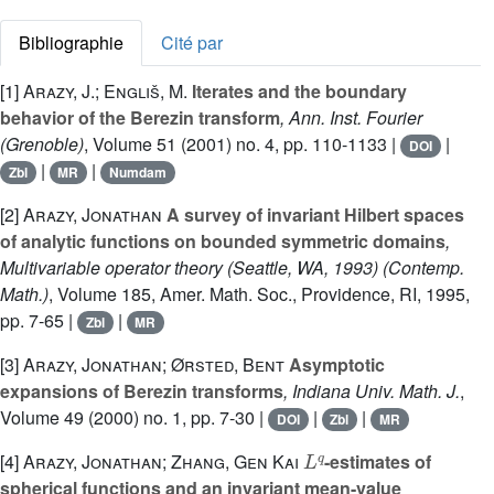
Bibliographie
Cité par
[1]
Arazy, J.; Engliš, M.
Iterates and the boundary
behavior of the Berezin transform
, Ann. Inst. Fourier
(Grenoble)
, Volume 51
(2001) no. 4, pp. 110-1133 |
|
DOI
|
|
Zbl
MR
Numdam
[2]
Arazy, Jonathan
A survey of invariant Hilbert spaces
of analytic functions on bounded symmetric domains
,
Multivariable operator theory (Seattle, WA, 1993)
(Contemp.
Math.)
, Volume 185
, Amer. Math. Soc., Providence, RI, 1995,
pp. 7-65 |
|
Zbl
MR
[3]
Arazy, Jonathan; Ørsted, Bent
Asymptotic
expansions of Berezin transforms
, Indiana Univ. Math. J.
,
Volume 49
(2000) no. 1, pp. 7-30 |
|
|
DOI
Zbl
MR
L
q
[4]
Arazy, Jonathan; Zhang, Gen Kai
-estimates of
spherical functions and an invariant mean-value