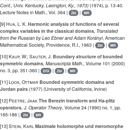
Conf., Univ. Kentucky, Lexington, Ky., 1973)
(1974), p. 13-40.
Lecture Notes in Math., Vol. 364 |
|
Zbl
MR
[9]
Hua, L. K.
Harmonic analysis of functions of several
complex variables in the classical domains
, Translated
from the Russian by Leo Ebner and Adam Korányi
, American
Mathematical Society, Providence, R.I., 1963 |
|
Zbl
MR
[10]
Kaup, W.; Sauter, J.
Boundary structure of bounded
symmetric domains
, Manuscripta Math.
, Volume 101
(2000)
no. 3, pp. 351-360 |
|
|
DOI
Zbl
MR
[11]
Loos, Ottmar
Bounded symmetric domains and
Jordan pairs
(1977) (University of California, Irvine)
[12]
Peetre, Jaak
The Berezin transform and Ha-plitz
operators
, J. Operator Theory
, Volume 24
(1990) no. 1, pp.
165-186 |
|
Zbl
MR
[13]
Stein, Karl
Maximale holomorphe und meromorphe