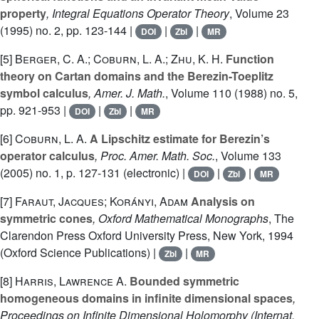
property
, Integral Equations Operator Theory
, Volume 23
(1995) no. 2, pp. 123-144 |
|
|
DOI
Zbl
MR
[5]
Berger, C. A.; Coburn, L. A.; Zhu, K. H.
Function
theory on Cartan domains and the Berezin-Toeplitz
symbol calculus
, Amer. J. Math.
, Volume 110
(1988) no. 5,
pp. 921-953 |
|
|
DOI
Zbl
MR
[6]
Coburn, L. A.
A Lipschitz estimate for Berezin’s
operator calculus
, Proc. Amer. Math. Soc.
, Volume 133
(2005) no. 1, p. 127-131 (electronic) |
|
|
DOI
Zbl
MR
[7]
Faraut, Jacques; Korányi, Adam
Analysis on
symmetric cones
, Oxford Mathematical Monographs
, The
Clarendon Press Oxford University Press, New York, 1994
(Oxford Science Publications) |
|
Zbl
MR
[8]
Harris, Lawrence A.
Bounded symmetric
homogeneous domains in infinite dimensional spaces
,
Proceedings on Infinite Dimensional Holomorphy (Internat.