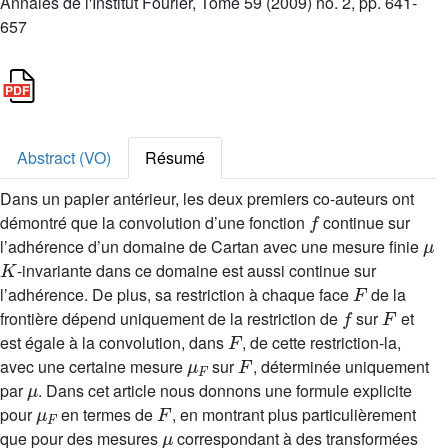
Annales de l'Institut Fourier, Tome 59 (2009) no. 2, pp. 641-
657
Abstract (VO)
Résumé
Dans un papier antérieur, les deux premiers co-auteurs ont
f
démontré que la convolution d’une fonction
continue sur
μ
l’adhérence d’un domaine de Cartan avec une mesure finie
K
-invariante dans ce domaine est aussi continue sur
F
l’adhérence. De plus, sa restriction à chaque face
de la
f
F
frontière dépend uniquement de la restriction de
sur
et
F
est égale à la convolution, dans
, de cette restriction-la,
μ
F
F
avec une certaine mesure
sur
, déterminée uniquement
μ
par
. Dans cet article nous donnons une formule explicite
μ
F
F
pour
en termes de
, en montrant plus particulièrement
μ
que pour des mesures
correspondant à des transformées
μ
F