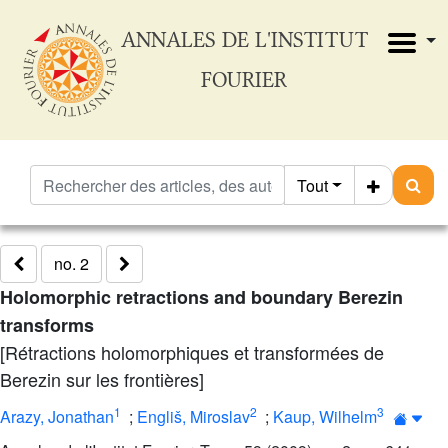
ANNALES DE L'INSTITUT
FOURIER
Tout
no. 2
Holomorphic retractions and boundary Berezin
transforms
[Rétractions holomorphiques et transformées de
Berezin sur les frontières]
1
2
3
Arazy, Jonathan
;
Engliš, Miroslav
;
Kaup, Wilhelm