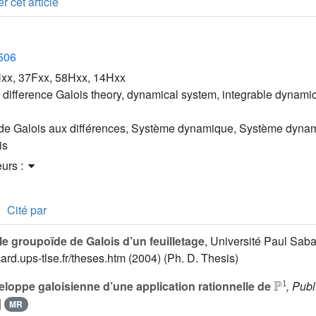
r cet article
2506
xx, 37Fxx, 58Hxx, 14Hxx
 difference Galois theory, dynamical system, integrable dynami
 de Galois aux différences, Système dynamique, Système dynam
is
eurs :
Cité par
le groupoïde de Galois d’un feuilletage
, Université Paul Saba
card.ups-tlse.fr/theses.htm (2004) (Ph. D. Thesis)
ℙ
1
loppe galoisienne d’une application rationnelle de
, Publ
|
MR