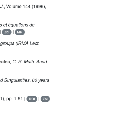
J.
, Volume 144
(1996),
s et équations de
|
|
Zbl
MR
 groups
(IRMA Lect.
rales
, C. R. Math. Acad.
nd Singularities, 60 years
), pp. 1-51 |
|
DOI
Zbl