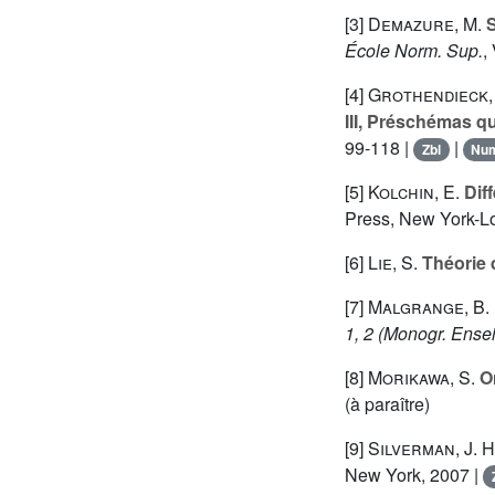
[3]
Demazure, M.
S
École Norm. Sup.
,
[4]
Grothendieck,
III, Préschémas q
99-118 |
|
Zbl
Nu
[5]
Kolchin, E.
Diff
Press, New York-L
[6]
Lie, S.
Théorie 
[7]
Malgrange, B.
1, 2
(Monogr. Ensei
[8]
Morikawa, S.
On
(à paraître)
[9]
Silverman, J. H
New York, 2007 |