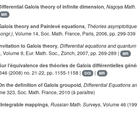
ifferential Galois theory of infinite dimension
, Nagoya Math. 
MR
alois theory and Painlevé equations
, Théories asymptotique
ongr.)
, Volume 14
, Soc. Math. France, Paris, 2006, pp. 299-339 
nvitation to Galois theory
, Differential equations and quantum
)
, Volume 9
, Eur. Math. Soc., Zürich, 2007, pp. 269-289 |
MR
ur l’équivalence des théories de Galois différentielles géné
 346
(2008) no. 21-22, pp. 1155-1158 |
|
DOI
MR
n the definition of Galois groupoid
, Differential Equations a
ume 323
, Soc. Math. France, 2010 (à paraître)
Integrable mappings
, Russian Math. Surveys
, Volume 46
(1991