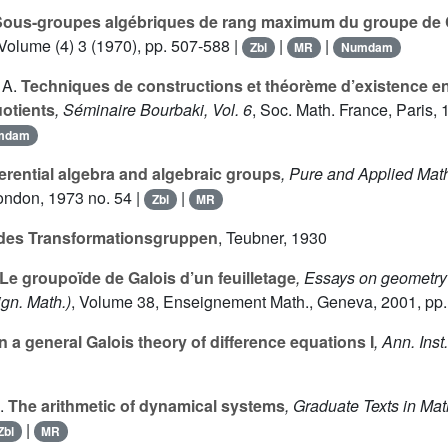
ous-groupes algébriques de rang maximum du groupe de
 Volume (4) 3
(1970), pp. 507-588 |
|
|
Zbl
MR
Numdam
 A.
Techniques de constructions et théorème d’existence e
uotients
, Séminaire Bourbaki, Vol. 6
, Soc. Math. France, Paris, 
mdam
erential algebra and algebraic groups
, Pure and Applied Mat
ondon, 1973 no. 54 |
|
Zbl
MR
des Transformationsgruppen
, Teubner, 1930
Le groupoïde de Galois d’un feuilletage
, Essays on geometry 
gn. Math.)
, Volume 38
, Enseignement Math., Geneva, 2001, pp.
 a general Galois theory of difference equations I
, Ann. Ins
.
The arithmetic of dynamical systems
, Graduate Texts in Ma
|
Zbl
MR