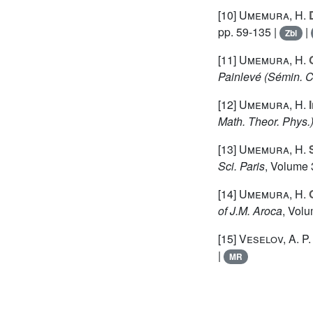
[10]
Umemura, H.
D
pp. 59-135 |
|
Zbl
[11]
Umemura, H.
G
Painlevé
(Sémin. C
[12]
Umemura, H.
I
Math. Theor. Phys.
[13]
Umemura, H.
S
Sci. Paris
, Volume
[14]
Umemura, H.
O
of J.M. Aroca
, Vol
[15]
Veselov, A. P.
|
MR