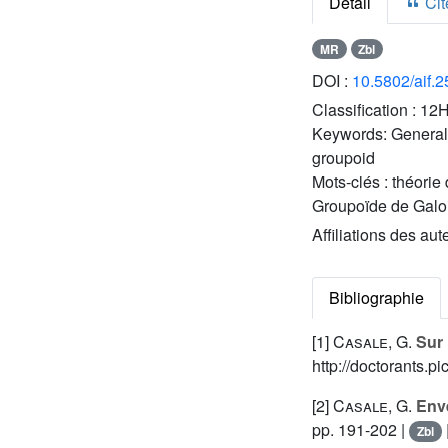
Détail
Cite
MR
Zbl
DOI :
10.5802/aif.
Classification :
12H
Keywords:
General
groupoid
Mots-clés :
théorie
Groupoïde de Galo
Affiliations des aut
Bibliographie
[1]
Casale, G.
Sur 
http://doctorants.pi
[2]
Casale, G.
Enve
pp. 191-202 |
Zbl