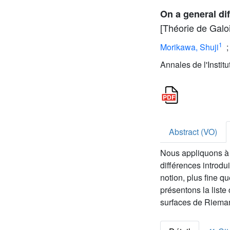
On a general dif
[Théorie de Galoi
1
Morikawa, Shuji
Annales de l'Instit
Abstract (VO)
Nous appliquons à 
différences introdu
notion, plus fine q
présentons la liste
surfaces de Riema