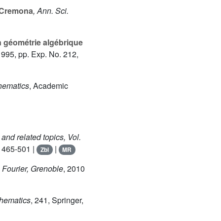
 Cremona
, Ann. Sci.
n géométrie algébrique
1995, pp. Exp. No. 212,
hematics
, Academic
and related topics, Vol.
 465-501 |
|
Zbl
MR
t. Fourier, Grenoble
, 2010
thematics
, 241
, Springer,