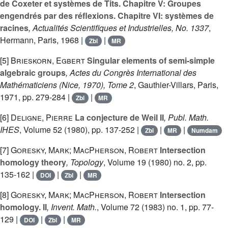
de Coxeter et systèmes de Tits. Chapitre V: Groupes
engendrés par des réflexions. Chapitre VI: systèmes de
racines
, Actualités Scientifiques et Industrielles, No. 1337
,
Hermann, Paris, 1968 |
|
Zbl
MR
[5]
Brieskorn, Egbert
Singular elements of semi-simple
algebraic groups
, Actes du Congrès International des
Mathématiciens (Nice, 1970), Tome 2
, Gauthier-Villars, Paris,
1971, pp. 279-284 |
|
Zbl
MR
[6]
Deligne, Pierre
La conjecture de Weil II
, Publ. Math.
IHES
, Volume 52
(1980), pp. 137-252 |
|
|
Zbl
MR
Numdam
[7]
Goresky, Mark; MacPherson, Robert
Intersection
homology theory
, Topology
, Volume 19
(1980) no. 2, pp.
135-162 |
|
|
DOI
Zbl
MR
[8]
Goresky, Mark; MacPherson, Robert
Intersection
homology. II
, Invent. Math.
, Volume 72
(1983) no. 1, pp. 77-
129 |
|
|
DOI
Zbl
MR