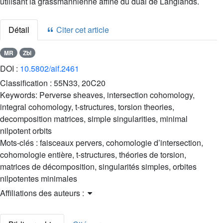
utilisant la grassmannienne affine du dual de Langlands.
Détail
Citer cet article
MR
Zbl
DOI :
10.5802/aif.2461
Classification :
55N33, 20C20
Keywords:
Perverse sheaves, intersection cohomology,
integral cohomology, t-structures, torsion theories,
decomposition matrices, simple singularities, minimal
nilpotent orbits
Mots-clés :
faisceaux pervers, cohomologie d’intersection,
cohomologie entière, t-structures, théories de torsion,
matrices de décomposition, singularités simples, orbites
nilpotentes minimales
Affiliations des auteurs :