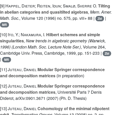
[9]
Happel, Dieter; Reiten, Idun; Smalø, Sverre O.
Tilting
in abelian categories and quasitilted algebras
, Mem. Amer.
Math. Soc.
, Volume 120
(1996) no. 575, pp. viii+ 88 |
|
Zbl
MR
[10]
Ito, Y.; Nakamura, I.
Hilbert schemes and simple
singularities
, New trends in algebraic geometry (Warwick,
1996)
(London Math. Soc. Lecture Note Ser.)
, Volume 264
,
Cambridge Univ. Press, Cambridge, 1999, pp. 151-233 |
Zbl
|
MR
[11]
Juteau, Daniel
Modular Springer correspondence
and decomposition matrices
(in preparation)
[12]
Juteau, Daniel
Modular Springer correspondence
and decomposition matrices
, Université Paris 7 Denis
Diderot, arXiv:0901.3671 (2007) (Ph. D. Thesis)
[13]
Juteau, Daniel
Cohomology of the minimal nilpotent
orbit
, Transformation Groups
, Volume 13
(2008) no. 2, pp.