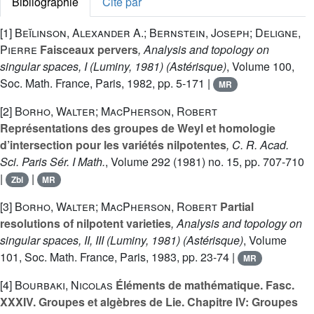
Bibliographie
Cité par
[1]
Beĭlinson, Alexander A.; Bernstein, Joseph; Deligne,
Pierre
Faisceaux pervers
, Analysis and topology on
singular spaces, I (Luminy, 1981)
(Astérisque)
, Volume 100
,
Soc. Math. France, Paris, 1982, pp. 5-171 |
MR
[2]
Borho, Walter; MacPherson, Robert
Représentations des groupes de Weyl et homologie
d’intersection pour les variétés nilpotentes
, C. R. Acad.
Sci. Paris Sér. I Math.
, Volume 292
(1981) no. 15, pp. 707-710
|
|
Zbl
MR
[3]
Borho, Walter; MacPherson, Robert
Partial
resolutions of nilpotent varieties
, Analysis and topology on
singular spaces, II, III (Luminy, 1981)
(Astérisque)
, Volume
101
, Soc. Math. France, Paris, 1983, pp. 23-74 |
MR
[4]
Bourbaki, Nicolas
Éléments de mathématique. Fasc.
XXXIV. Groupes et algèbres de Lie. Chapitre IV: Groupes