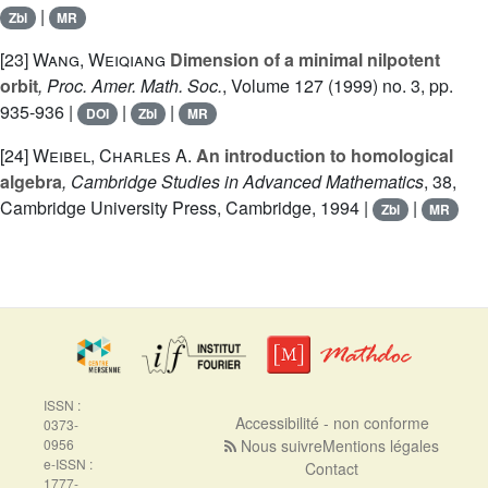
|
Zbl
MR
[23]
Wang, Weiqiang
Dimension of a minimal nilpotent
orbit
, Proc. Amer. Math. Soc.
, Volume 127
(1999) no. 3, pp.
935-936 |
|
|
DOI
Zbl
MR
[24]
Weibel, Charles A.
An introduction to homological
algebra
, Cambridge Studies in Advanced Mathematics
, 38
,
Cambridge University Press, Cambridge, 1994 |
|
Zbl
MR
ISSN :
Accessibilité - non conforme
0373-
0956
Nous suivre
Mentions légales
e-ISSN :
Contact
1777-