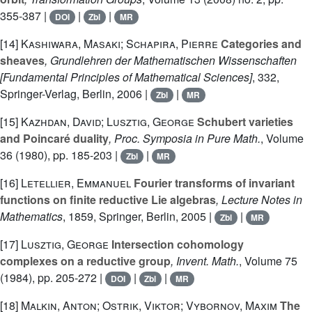
355-387 |
|
|
DOI
Zbl
MR
[14]
Kashiwara, Masaki; Schapira, Pierre
Categories and
sheaves
, Grundlehren der Mathematischen Wissenschaften
[Fundamental Principles of Mathematical Sciences]
, 332
,
Springer-Verlag, Berlin, 2006 |
|
Zbl
MR
[15]
Kazhdan, David; Lusztig, George
Schubert varieties
and Poincaré duality
, Proc. Symposia in Pure Math.
, Volume
36
(1980), pp. 185-203 |
|
Zbl
MR
[16]
Letellier, Emmanuel
Fourier transforms of invariant
functions on finite reductive Lie algebras
, Lecture Notes in
Mathematics
, 1859
, Springer, Berlin, 2005 |
|
Zbl
MR
[17]
Lusztig, George
Intersection cohomology
complexes on a reductive group
, Invent. Math.
, Volume 75
(1984), pp. 205-272 |
|
|
DOI
Zbl
MR
[18]
Malkin, Anton; Ostrik, Viktor; Vybornov, Maxim
The