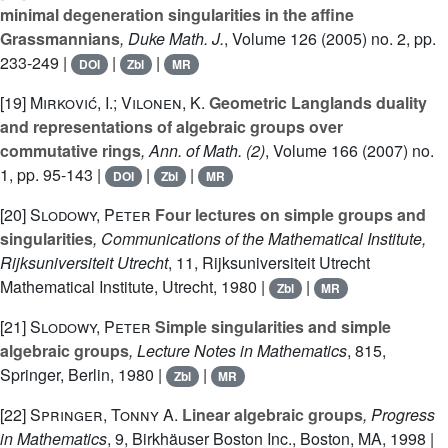
minimal degeneration singularities in the affine
Grassmannians
, Duke Math. J.
, Volume 126
(2005) no. 2, pp.
233-249 |
|
|
DOI
Zbl
MR
[19]
Mirković, I.; Vilonen, K.
Geometric Langlands duality
and representations of algebraic groups over
commutative rings
, Ann. of Math. (2)
, Volume 166
(2007) no.
1, pp. 95-143 |
|
|
DOI
Zbl
MR
[20]
Slodowy, Peter
Four lectures on simple groups and
singularities
, Communications of the Mathematical Institute,
Rijksuniversiteit Utrecht
, 11
, Rijksuniversiteit Utrecht
Mathematical Institute, Utrecht, 1980 |
|
Zbl
MR
[21]
Slodowy, Peter
Simple singularities and simple
algebraic groups
, Lecture Notes in Mathematics
, 815
,
Springer, Berlin, 1980 |
|
Zbl
MR
[22]
Springer, Tonny A.
Linear algebraic groups
, Progress
in Mathematics
, 9
, Birkhäuser Boston Inc., Boston, MA, 1998 |