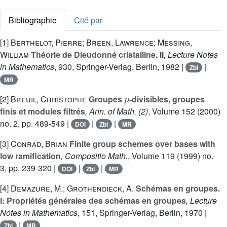
Bibliographie
Cité par
[1]
Berthelot, Pierre; Breen, Lawrence; Messing,
William
Théorie de Dieudonné cristalline. II
, Lecture Notes
in Mathematics
, 930
, Springer-Verlag, Berlin, 1982 |
|
Zbl
MR
p
[2]
Breuil, Christophe
Groupes
-divisibles, groupes
finis et modules filtrés
, Ann. of Math. (2)
, Volume 152
(2000)
no. 2, pp. 489-549 |
|
|
DOI
Zbl
MR
[3]
Conrad, Brian
Finite group schemes over bases with
low ramification
, Compositio Math.
, Volume 119
(1999) no.
3, pp. 239-320 |
|
|
DOI
Zbl
MR
[4]
Demazure, M.; Grothendieck, A.
Schémas en groupes.
I: Propriétés générales des schémas en groupes
, Lecture
Notes in Mathematics
, 151
, Springer-Verlag, Berlin, 1970 |
|
Zbl
MR