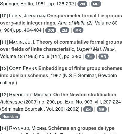
Springer, Berlin, 1981, pp. 138-202 |
|
Zbl
MR
[10]
Lubin, Jonathan
One-parameter formal Lie groups
p
over
-adic integer rings
, Ann. of Math. (2)
, Volume 80
(1964), pp. 464-484 |
|
|
DOI
Zbl
MR
[11]
Manin, Ju. I.
Theory of commutative formal groups
over fields of finite characteristic
, Uspehi Mat. Nauk
,
Volume 18
(1963) no. 6 (114), pp. 3-90 |
|
Zbl
MR
[12]
Oort, Frans
Embeddings of finite group schemes
into abelian schemes
, 1967 (N.S.F. Seminar, Bowdoin
college)
[13]
Rapoport, Michael
On the Newton stratification
,
Astérisque
(2003) no. 290, pp. Exp. No. 903, viii, 207-224
(Séminaire Bourbaki. Vol. 2001/2002) |
|
|
Zbl
MR
Numdam
[14]
Raynaud, Michel
Schémas en groupes de type
(
p
,
⋯
,
p
)