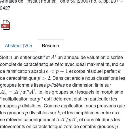
Annales de l'Institut Fourier, Tome 59 (2009) no. 6, pp. 2371-
2427
Abstract (VO)
Résumé
n
A
′
Soit
un entier positif et
un anneau de valuation discrète
𝔪
complet de caractéristique zéro avec idéal maximal
, indice
e
<
p
-
1
k
de ramification absolu
et corps résiduel parfait
p
>
2
de caractéristique
. Dans cet article nous classifions les
p
groupes formels lisses
-
fidèles
de dimension finie sur
A
n
′
=
A
′
/
𝔪
n
A
′
, i.e. les groupes sur lesquels le morphisme
p
“multiplication par
” est fidèlement plat, en particulier les
p
groupes
-divisibles. Comme application, nous prouvons que
p
k
les groupes
-divisibles sur
, et les morphismes entre eux,
A
′
/
p
A
′
se relèvent canoniquement à
, et nous étudions les
p
relèvements en caractéristique zéro de certains groupes
-