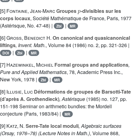
p
[5]
Fontaine, Jean-Marc
Groupes
-divisibles sur les
corps locaux
, Société Mathématique de France, Paris, 1977
(Astérisque, No. 47-48) |
|
Zbl
MR
[6]
Gross, Benedict H.
On canonical and quasicanonical
liftings
, Invent. Math.
, Volume 84
(1986) no. 2, pp. 321-326 |
|
|
DOI
Zbl
MR
[7]
Hazewinkel, Michiel
Formal groups and applications
,
Pure and Applied Mathematics
, 78
, Academic Press Inc.,
New York, 1978 |
|
Zbl
MR
[8]
Illusie, Luc
Déformations de groupes de Barsotti-Tate
(d’après A. Grothendieck)
, Astérisque
(1985) no. 127, pp.
151-198 Seminar on arithmetic bundles: the Mordell
conjecture (Paris, 1983/84) |
MR
[9]
Katz, N.
Serre-Tate local moduli
, Algebraic surfaces
(Orsay, 1976–78)
(Lecture Notes in Math.)
, Volume 868
,