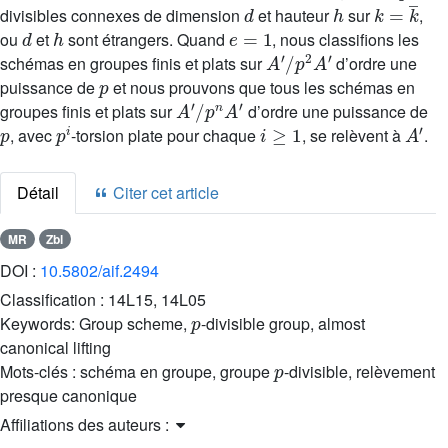
d
h
k
=
k
¯
divisibles connexes de dimension
et hauteur
sur
,
d
h
e
=
1
ou
et
sont étrangers. Quand
, nous classifions les
A
′
/
p
2
A
′
schémas en groupes finis et plats sur
d’ordre une
p
puissance de
et nous prouvons que tous les schémas en
A
′
/
p
n
A
′
groupes finis et plats sur
d’ordre une puissance de
p
p
i
i
≥
1
A
′
, avec
-torsion plate pour chaque
, se relèvent à
.
Détail
Citer cet article
MR
Zbl
DOI :
10.5802/aif.2494
Classification :
14L15, 14L05
p
Keywords:
Group scheme,
-divisible group, almost
canonical lifting
p
Mots-clés :
schéma en groupe, groupe
-divisible, relèvement
presque canonique
Affiliations des auteurs :