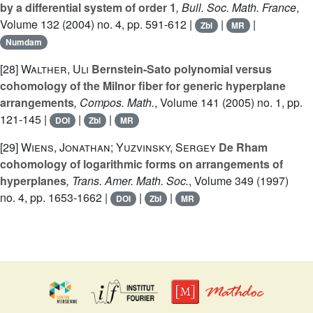
by a differential system of order 1
, Bull. Soc. Math. France
,
Volume 132
(2004) no. 4, pp. 591-612 |
|
|
Zbl
MR
Numdam
[28]
Walther, Uli
Bernstein-Sato polynomial versus
cohomology of the Milnor fiber for generic hyperplane
arrangements
, Compos. Math.
, Volume 141
(2005) no. 1, pp.
121-145 |
|
|
DOI
Zbl
MR
[29]
Wiens, Jonathan; Yuzvinsky, Sergey
De Rham
cohomology of logarithmic forms on arrangements of
hyperplanes
, Trans. Amer. Math. Soc.
, Volume 349
(1997)
no. 4, pp. 1653-1662 |
|
|
DOI
Zbl
MR