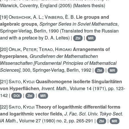
Warwick, Coventry, England (2005) (Masters thesis)
[19]
Onishchik, A. L.; Vinberg, È. B.
Lie groups and
algebraic groups
, Springer Series in Soviet Mathematics
,
Springer-Verlag, Berlin, 1990 (Translated from the Russian
and with a preface by D. A. Leites) |
|
Zbl
MR
[20]
Orlik, Peter; Terao, Hiroaki
Arrangements of
hyperplanes
, Grundlehren der Mathematischen
Wissenschaften [Fundamental Principles of Mathematical
Sciences]
, 300
, Springer-Verlag, Berlin, 1992 |
|
Zbl
MR
[21]
Saito, Kyoji
Quasihomogene isolierte Singularitäten
von Hyperflächen
, Invent. Math.
, Volume 14
(1971), pp. 123-
142 |
|
|
DOI
Zbl
MR
[22]
Saito, Kyoji
Theory of logarithmic differential forms
and logarithmic vector fields
, J. Fac. Sci. Univ. Tokyo Sect.
IA Math.
, Volume 27
(1980) no. 2, pp. 265-291 |
|
Zbl
MR