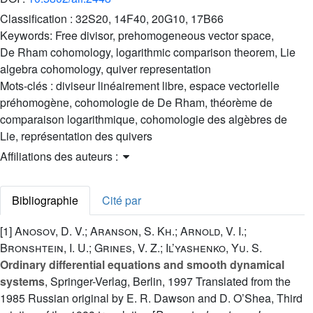
Classification :
32S20, 14F40, 20G10, 17B66
Keywords:
Free divisor, prehomogeneous vector space,
De Rham cohomology, logarithmic comparison theorem, Lie
algebra cohomology, quiver representation
Mots-clés :
diviseur linéairement libre, espace vectorielle
préhomogène, cohomologie de De Rham, théorème de
comparaison logarithmique, cohomologie des algèbres de
Lie, représentation des quivers
Affiliations des auteurs :
Bibliographie
Cité par
[1]
Anosov, D. V.; Aranson, S. Kh.; Arnold, V. I.;
Bronshtein, I. U.; Grines, V. Z.; Il’yashenko, Yu. S.
Ordinary differential equations and smooth dynamical
systems
, Springer-Verlag, Berlin, 1997 Translated from the
1985 Russian original by E. R. Dawson and D. O’Shea, Third