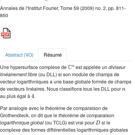
Annales de l'Institut Fourier, Tome 59 (2009) no. 2, pp. 811-
850
Abstract (VO)
Résumé
ℂ
n
Une hypersurface complexe de
est appelée un
diviseur
linéairement libre
(ou DLL) si son module de champs de
vecteur logarithmiques a une base globale formée de champs
n
de vecteurs linéaires. Nous classifions tous les DLL pour
4
au plus égal à
.
Par analogie avec le théorème de comparaison de
Grothendieck, on dit que le
théorème de comparaison
D
logarithmique global
(ou TCLG) est vrai pour
si le
complexe des formes différentielles logarithmiques globales
ℂ
n
∖
D