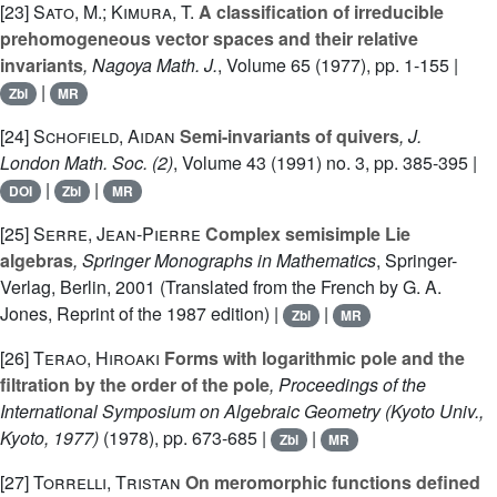
[23]
Sato, M.; Kimura, T.
A classification of irreducible
prehomogeneous vector spaces and their relative
invariants
, Nagoya Math. J.
, Volume 65
(1977), pp. 1-155 |
|
Zbl
MR
[24]
Schofield, Aidan
Semi-invariants of quivers
, J.
London Math. Soc. (2)
, Volume 43
(1991) no. 3, pp. 385-395 |
|
|
DOI
Zbl
MR
[25]
Serre, Jean-Pierre
Complex semisimple Lie
algebras
, Springer Monographs in Mathematics
, Springer-
Verlag, Berlin, 2001 (Translated from the French by G. A.
Jones, Reprint of the 1987 edition) |
|
Zbl
MR
[26]
Terao, Hiroaki
Forms with logarithmic pole and the
filtration by the order of the pole
, Proceedings of the
International Symposium on Algebraic Geometry (Kyoto Univ.,
Kyoto, 1977)
(1978), pp. 673-685 |
|
Zbl
MR
[27]
Torrelli, Tristan
On meromorphic functions defined