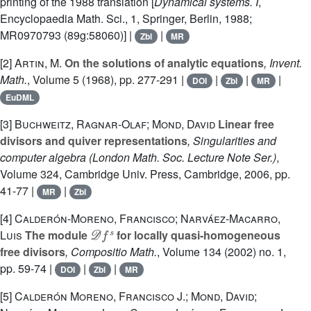
printing of the 1988 translation [
Dynamical systems. I
,
Encyclopaedia Math. Sci., 1, Springer, Berlin, 1988;
MR0970793 (89g:58060)] |
|
Zbl
MR
[2]
Artin, M.
On the solutions of analytic equations
, Invent.
Math.
, Volume 5
(1968), pp. 277-291 |
|
|
|
DOI
Zbl
MR
EuDML
[3]
Buchweitz, Ragnar-Olaf; Mond, David
Linear free
divisors and quiver representations
, Singularities and
computer algebra
(London Math. Soc. Lecture Note Ser.)
,
Volume 324
, Cambridge Univ. Press, Cambridge, 2006, pp.
41-77 |
|
MR
Zbl
[4]
Calderón-Moreno, Francisco; Narváez-Macarro,
𝒟
f
s
Luis
The module
for locally quasi-homogeneous
free divisors
, Compositio Math.
, Volume 134
(2002) no. 1,
pp. 59-74 |
|
|
DOI
Zbl
MR
[5]
Calderón Moreno, Francisco J.; Mond, David;