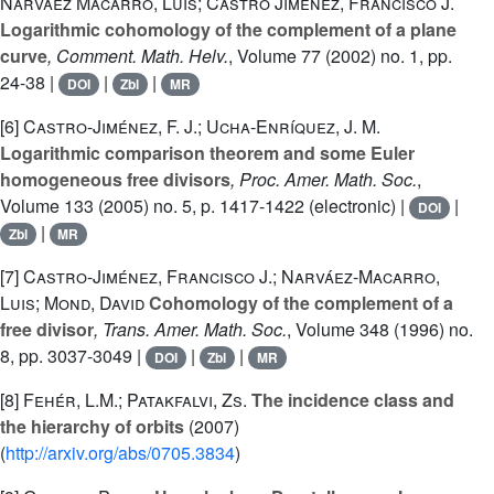
Narváez Macarro, Luis; Castro Jiménez, Francisco J.
Logarithmic cohomology of the complement of a plane
curve
, Comment. Math. Helv.
, Volume 77
(2002) no. 1, pp.
24-38 |
|
|
DOI
Zbl
MR
[6]
Castro-Jiménez, F. J.; Ucha-Enríquez, J. M.
Logarithmic comparison theorem and some Euler
homogeneous free divisors
, Proc. Amer. Math. Soc.
,
Volume 133
(2005) no. 5, p. 1417-1422 (electronic) |
|
DOI
|
Zbl
MR
[7]
Castro-Jiménez, Francisco J.; Narváez-Macarro,
Luis; Mond, David
Cohomology of the complement of a
free divisor
, Trans. Amer. Math. Soc.
, Volume 348
(1996) no.
8, pp. 3037-3049 |
|
|
DOI
Zbl
MR
[8]
Fehér, L.M.; Patakfalvi, Zs.
The incidence class and
the hierarchy of orbits
(2007)
(
http://arxiv.org/abs/0705.3834
)