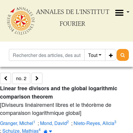
ANNALES DE L'INSTITUT
FOURIER
Tout
no. 2
Linear free divisors and the global logarithmic
comparison theorem
[Diviseurs linéairement libres et le théorème de
comparaison logarithmique global]
1
2
3
Granger, Michel
;
Mond, David
;
Nieto-Reyes, Alicia
4
;
Schulze, Mathias