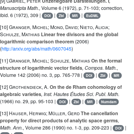
[9]
Gabriel, Peter
Unzerlegbare Darstellungen. I
,
Manuscripta Math.
, Volume 6
(1972), p. 71-103; correction,
ibid. 6 (1972), 309 |
|
|
|
DOI
Zbl
MR
EuDML
[10]
Granger, Michel; Mond, David; Nieto, Alicia;
Schulze, Mathias
Linear free divisors and the global
logarithmic comparison theorem
(2006)
(
http://arxiv.org/abs/math/0607045
)
[11]
Granger, Michel; Schulze, Mathias
On the formal
structure of logarithmic vector fields
, Compos. Math.
,
Volume 142
(2006) no. 3, pp. 765-778 |
|
|
DOI
Zbl
MR
[12]
Grothendieck, A.
On the de Rham cohomology of
algebraic varieties
, Inst. Hautes Études Sci. Publ. Math.
(1966) no. 29, pp. 95-103 |
|
|
|
DOI
Zbl
MR
Numdam
[13]
Hauser, Herwig; Müller, Gerd
The cancellation
property for direct products of analytic space germs
,
Math. Ann.
, Volume 286
(1990) no. 1-3, pp. 209-223 |
|
DOI