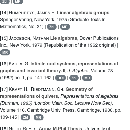
|
Zbl
MR
[14]
Humphreys, James E.
Linear algebraic groups
,
Springer-Verlag, New York, 1975 (Graduate Texts in
Mathematics, No. 21) |
|
Zbl
MR
[15]
Jacobson, Nathan
Lie algebras
, Dover Publications
Inc., New York, 1979 (Republication of the 1962 original) |
MR
[16]
Kac, V. G.
Infinite root systems, representations of
graphs and invariant theory. II
, J. Algebra
, Volume 78
(1982) no. 1, pp. 141-162 |
|
|
DOI
Zbl
MR
[17]
Kraft, H.; Riedtmann, Ch.
Geometry of
representations of quivers
, Representations of algebras
(Durham, 1985)
(London Math. Soc. Lecture Note Ser.)
,
Volume 116
, Cambridge Univ. Press, Cambridge, 1986, pp.
109-145 |
|
Zbl
MR
[18]
Nieto-Reyes, Alicia
M.Phil Thesis
, University of