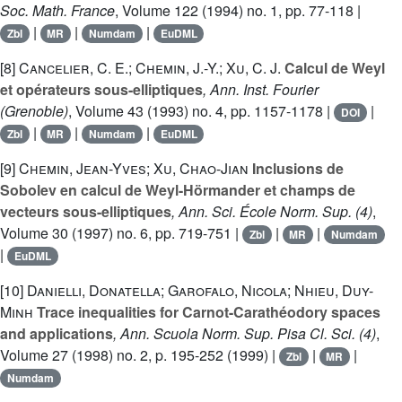
Soc. Math. France
, Volume 122
(1994) no. 1, pp. 77-118 |
|
|
|
Zbl
MR
Numdam
EuDML
[8]
Cancelier, C. E.; Chemin, J.-Y.; Xu, C. J.
Calcul de Weyl
et opérateurs sous-elliptiques
, Ann. Inst. Fourier
(Grenoble)
, Volume 43
(1993) no. 4, pp. 1157-1178 |
|
DOI
|
|
|
Zbl
MR
Numdam
EuDML
[9]
Chemin, Jean-Yves; Xu, Chao-Jian
Inclusions de
Sobolev en calcul de Weyl-Hörmander et champs de
vecteurs sous-elliptiques
, Ann. Sci. École Norm. Sup. (4)
,
Volume 30
(1997) no. 6, pp. 719-751 |
|
|
Zbl
MR
Numdam
|
EuDML
[10]
Danielli, Donatella; Garofalo, Nicola; Nhieu, Duy-
Minh
Trace inequalities for Carnot-Carathéodory spaces
and applications
, Ann. Scuola Norm. Sup. Pisa Cl. Sci. (4)
,
Volume 27
(1998) no. 2, p. 195-252 (1999) |
|
|
Zbl
MR
Numdam