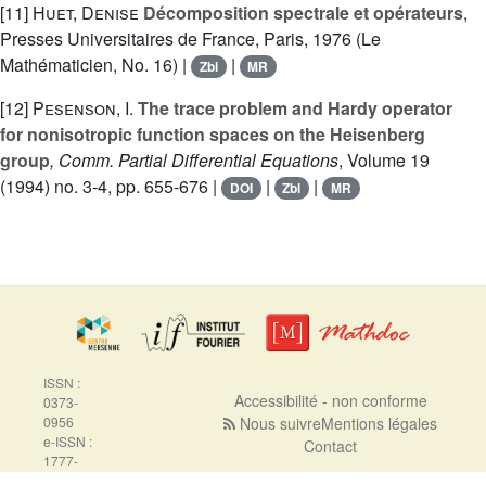
[11]
Huet, Denise
Décomposition spectrale et opérateurs
,
Presses Universitaires de France, Paris, 1976 (Le
Mathématicien, No. 16) |
|
Zbl
MR
[12]
Pesenson, I.
The trace problem and Hardy operator
for nonisotropic function spaces on the Heisenberg
group
, Comm. Partial Differential Equations
, Volume 19
(1994) no. 3-4, pp. 655-676 |
|
|
DOI
Zbl
MR
ISSN :
Accessibilité - non conforme
0373-
0956
Nous suivre
Mentions légales
e-ISSN :
Contact
1777-
5310