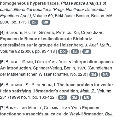
homogeneous hypersurfaces
, Phase space analysis of
partial differential equations
(Progr. Nonlinear Differential
Equations Appl.)
, Volume 69
, Birkhäuser Boston, Boston, MA,
2006, pp. 1-15 |
|
Zbl
MR
[4]
Bahouri, Hajer; Gérard, Patrick; Xu, Chao-Jiang
Espaces de Besov et estimations de Strichartz
généralisées sur le groupe de Heisenberg
, J. Anal. Math.
,
Volume 82
(2000), pp. 93-118 |
|
|
DOI
Zbl
MR
[5]
Bergh, Jöran; Löfström, Jörgen
Interpolation spaces.
An introduction
, Springer-Verlag, Berlin, 1976 (Grundlehren
der Mathematischen Wissenschaften, No. 223) |
|
Zbl
MR
[6]
Berhanu, S.; Pesenson, I.
The trace problem for vector
fields satisfying Hörmander’s condition
, Math. Z.
, Volume
231
(1999) no. 1, pp. 103-122 |
|
|
DOI
Zbl
MR
[7]
Bony, Jean-Michel; Chemin, Jean-Yves
Espaces
fonctionnels associés au calcul de Weyl-Hörmander
, Bull.