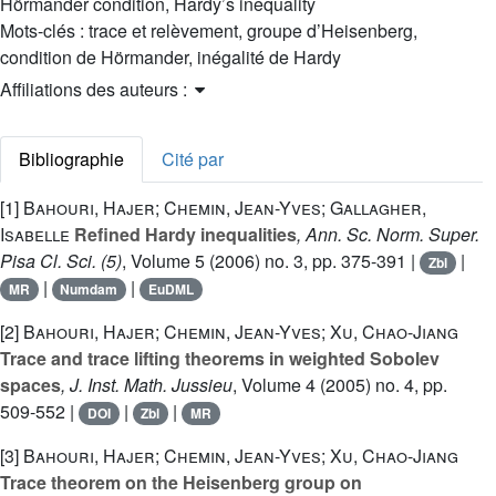
Hörmander condition, Hardy’s inequality
Mots-clés :
trace et relèvement, groupe d’Heisenberg,
condition de Hörmander, inégalité de Hardy
Affiliations des auteurs :
Bibliographie
Cité par
[1]
Bahouri, Hajer; Chemin, Jean-Yves; Gallagher,
Isabelle
Refined Hardy inequalities
, Ann. Sc. Norm. Super.
Pisa Cl. Sci. (5)
, Volume 5
(2006) no. 3, pp. 375-391 |
|
Zbl
|
|
MR
Numdam
EuDML
[2]
Bahouri, Hajer; Chemin, Jean-Yves; Xu, Chao-Jiang
Trace and trace lifting theorems in weighted Sobolev
spaces
, J. Inst. Math. Jussieu
, Volume 4
(2005) no. 4, pp.
509-552 |
|
|
DOI
Zbl
MR
[3]
Bahouri, Hajer; Chemin, Jean-Yves; Xu, Chao-Jiang
Trace theorem on the Heisenberg group on