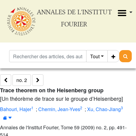
ANNALES DE L'INSTITUT
FOURIER
Tout
no. 2
Trace theorem on the Heisenberg group
[Un théorème de trace sur le groupe d’Heisenberg]
1
2
3
Bahouri, Hajer
;
Chemin, Jean-Yves
;
Xu, Chao-Jiang
Annales de l'Institut Fourier, Tome 59 (2009) no. 2, pp. 491-
514