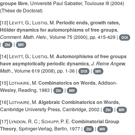
groupe libre
, Université Paul Sabatier, Toulouse III (2004)
(Thèse de Doctorat)
[13]
Levitt, G.; Lustig, M.
Periodic ends, growth rates,
Hölder dynamics for automorphisms of free groups
,
Comment. Math. Helv.
, Volume 75
(2000), pp. 415-429 |
DOI
|
|
Zbl
MR
[14]
Levitt, G.; Lustig, M.
Automorphisms of free groups
have asymptotically periodic dynamics
, J. Reine Angew.
Math.
, Volume 619
(2008), pp. 1-36 |
|
DOI
MR
[15]
Lothaire, M.
Combinatorics on Words
, Addison-
Wesley, Reading, 1983 |
|
Zbl
MR
[16]
Lothaire, M.
Algebraic Combinatorics on Words
,
Cambridge University Press, Cambridge, 2002 |
|
Zbl
MR
[17]
Lyndon, R. C.; Schupp, P. E.
Combinatorial Group
Theory
, Springer-Verlag, Berlin, 1977 |
|
Zbl
MR