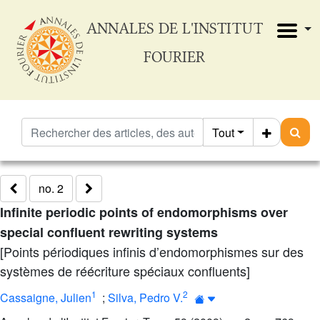
ANNALES DE L'INSTITUT
FOURIER
Tout
no. 2
Infinite periodic points of endomorphisms over
special confluent rewriting systems
[Points périodiques infinis d’endomorphismes sur des
systèmes de réécriture spéciaux confluents]
1
2
Cassaigne, Julien
;
Silva, Pedro V.