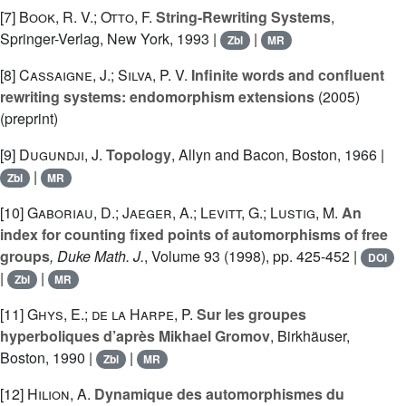
[7]
Book, R. V.; Otto, F.
String-Rewriting Systems
,
Springer-Verlag, New York, 1993 |
|
Zbl
MR
[8]
Cassaigne, J.; Silva, P. V.
Infinite words and confluent
rewriting systems: endomorphism extensions
(2005)
(preprint)
[9]
Dugundji, J.
Topology
, Allyn and Bacon, Boston, 1966 |
|
Zbl
MR
[10]
Gaboriau, D.; Jaeger, A.; Levitt, G.; Lustig, M.
An
index for counting fixed points of automorphisms of free
groups
, Duke Math. J.
, Volume 93
(1998), pp. 425-452 |
DOI
|
|
Zbl
MR
[11]
Ghys, E.; de la Harpe, P.
Sur les groupes
hyperboliques d’après Mikhael Gromov
, Birkhäuser,
Boston, 1990 |
|
Zbl
MR
[12]
Hilion, A.
Dynamique des automorphismes du