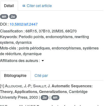
Détail
Citer cet article
MR
Zbl
DOI :
10.5802/aif.2447
Classification :
68R15, 37B10, 20M35, 68Q70
Keywords:
Periodic points, endomorphisms, rewriting
systems, dynamics
Mots-clés :
points périodiques, endomorphismes, systèmes
de réécriture, dynamique
Affiliations des auteurs :
Bibliographie
Cité par
[1]
Allouche, J.-P.; Shallit, J.
Automatic Sequences:
Theory, Applications, Generalizations
, Cambridge
University Press, 2003 |
|
Zbl
MR