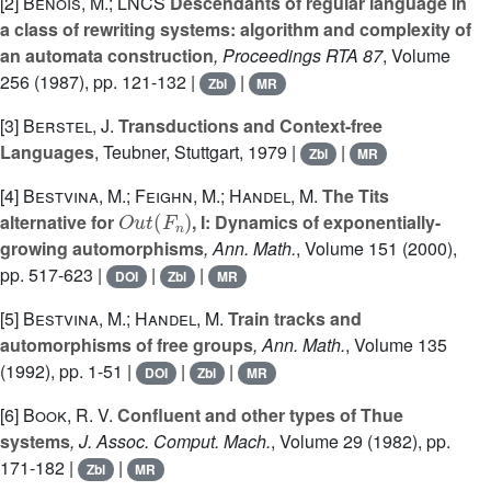
[2]
Benois, M.; LNCS
Descendants of regular language in
a class of rewriting systems: algorithm and complexity of
an automata construction
, Proceedings RTA 87
, Volume
256
(1987), pp. 121-132 |
|
Zbl
MR
[3]
Berstel, J.
Transductions and Context-free
Languages
, Teubner, Stuttgart, 1979 |
|
Zbl
MR
[4]
Bestvina, M.; Feighn, M.; Handel, M.
The Tits
O
u
t
(
F
n
)
alternative for
, I: Dynamics of exponentially-
growing automorphisms
, Ann. Math.
, Volume 151
(2000),
pp. 517-623 |
|
|
DOI
Zbl
MR
[5]
Bestvina, M.; Handel, M.
Train tracks and
automorphisms of free groups
, Ann. Math.
, Volume 135
(1992), pp. 1-51 |
|
|
DOI
Zbl
MR
[6]
Book, R. V.
Confluent and other types of Thue
systems
, J. Assoc. Comput. Mach.
, Volume 29
(1982), pp.
171-182 |
|
Zbl
MR