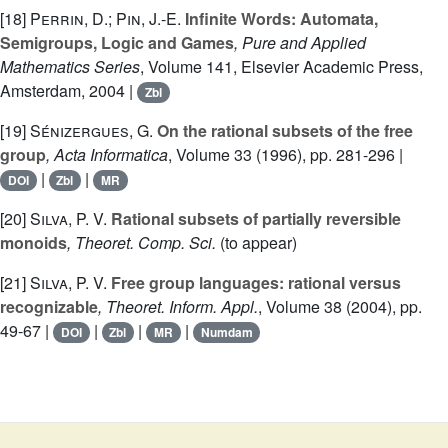
[18]
Perrin, D.; Pin, J.-E.
Infinite Words: Automata,
Semigroups, Logic and Games
, Pure and Applied
Mathematics Series
, Volume 141
, Elsevier Academic Press,
Amsterdam, 2004 |
Zbl
[19]
Sénizergues, G.
On the rational subsets of the free
group
, Acta Informatica
, Volume 33
(1996), pp. 281-296 |
|
|
DOI
Zbl
MR
[20]
Silva, P. V.
Rational subsets of partially reversible
monoids
, Theoret. Comp. Sci.
(to appear)
[21]
Silva, P. V.
Free group languages: rational versus
recognizable
, Theoret. Inform. Appl.
, Volume 38
(2004), pp.
49-67 |
|
|
|
DOI
Zbl
MR
Numdam