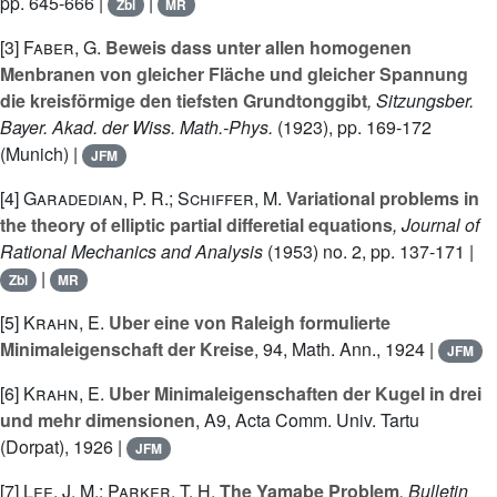
pp. 645-666 |
|
Zbl
MR
[3]
Faber, G.
Beweis dass unter allen homogenen
Menbranen von gleicher Fläche und gleicher Spannung
die kreisförmige den tiefsten Grundtonggibt
, Sitzungsber.
Bayer. Akad. der Wiss. Math.-Phys.
(1923), pp. 169-172
(Munich) |
JFM
[4]
Garadedian, P. R.; Schiffer, M.
Variational problems in
the theory of elliptic partial differetial equations
, Journal of
Rational Mechanics and Analysis
(1953) no. 2, pp. 137-171 |
|
Zbl
MR
[5]
Krahn, E.
Uber eine von Raleigh formulierte
Minimaleigenschaft der Kreise
, 94
, Math. Ann., 1924 |
JFM
[6]
Krahn, E.
Uber Minimaleigenschaften der Kugel in drei
und mehr dimensionen
, A9
, Acta Comm. Univ. Tartu
(Dorpat), 1926 |
JFM
[7]
Lee, J. M.; Parker, T. H.
The Yamabe Problem
, Bulletin