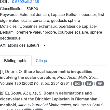
DOI :
10.5802/aif.2438
Classification :
53B20
Keywords:
Extremal domain, Laplace-Beltrami operator, first
eigenvalue, scalar curvature, geodesic sphere
Mots-clés :
Domaines extrémaux, opérateur de Laplace-
Beltrami, première valeur propre, courbure scalaire, sphère
géodésique
Affiliations des auteurs :
Bibliographie
Cité par
[1]
Druet, O.
Sharp local isoperimetric inequalities
involving the scalar curvature
, Proc. Amer. Math. Soc.
,
Volume 130
(2002) no. 8, pp. 2351-2361 |
|
|
DOI
Zbl
MR
[2]
El Soufi, A.; Ilias, S.
Domain deformations and
eigenvalues of the Dirichlet Laplacian in Riemannian
manifold
, Illinois Journal of Mathematics
, Volume 51
(2007),