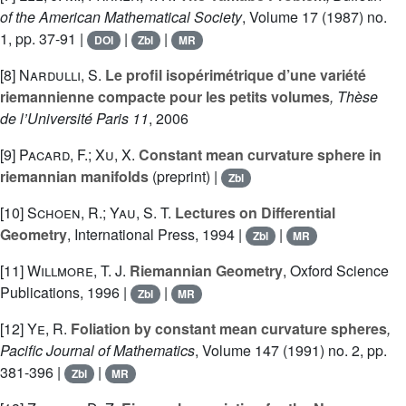
of the American Mathematical Society
, Volume 17
(1987) no.
1, pp. 37-91 |
|
|
DOI
Zbl
MR
[8]
Nardulli, S.
Le profil isopérimétrique d’une variété
riemannienne compacte pour les petits volumes
, Thèse
de l’Université Paris 11
, 2006
[9]
Pacard, F.; Xu, X.
Constant mean curvature sphere in
riemannian manifolds
(preprint) |
Zbl
[10]
Schoen, R.; Yau, S. T.
Lectures on Differential
Geometry
, International Press, 1994 |
|
Zbl
MR
[11]
Willmore, T. J.
Riemannian Geometry
, Oxford Science
Publications, 1996 |
|
Zbl
MR
[12]
Ye, R.
Foliation by constant mean curvature spheres
,
Pacific Journal of Mathematics
, Volume 147
(1991) no. 2, pp.
381-396 |
|
Zbl
MR