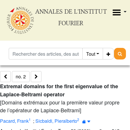
ANNALES DE L'INSTITUT
FOURIER
Tout
no. 2
Extremal domains for the first eigenvalue of the
Laplace-Beltrami operator
[Domains extrémaux pour la première valeur propre
de l’opérateur de Laplace-Beltrami]
1
2
Pacard, Frank
;
Sicbaldi, Pieralberto