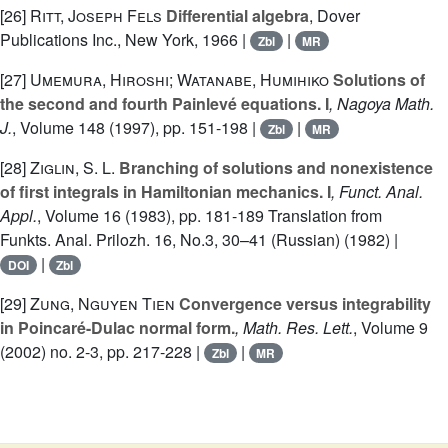
[26]
Ritt, Joseph Fels
Differential algebra
, Dover
Publications Inc., New York, 1966 |
|
Zbl
MR
[27]
Umemura, Hiroshi; Watanabe, Humihiko
Solutions of
the second and fourth Painlevé equations. I
, Nagoya Math.
J.
, Volume 148
(1997), pp. 151-198 |
|
Zbl
MR
[28]
Ziglin, S. L.
Branching of solutions and nonexistence
of first integrals in Hamiltonian mechanics. I
, Funct. Anal.
Appl.
, Volume 16
(1983), pp. 181-189 Translation from
Funkts. Anal. Prilozh. 16, No.3, 30–41 (Russian) (1982) |
|
DOI
Zbl
[29]
Zung, Nguyen Tien
Convergence versus integrability
in Poincaré-Dulac normal form.
, Math. Res. Lett.
, Volume 9
(2002) no. 2-3, pp. 217-228 |
|
Zbl
MR