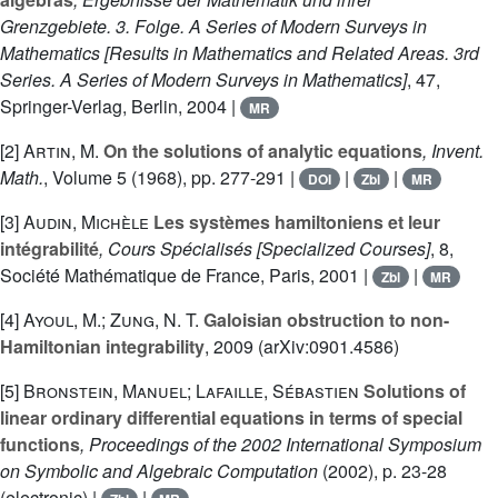
Grenzgebiete. 3. Folge. A Series of Modern Surveys in
Mathematics [Results in Mathematics and Related Areas. 3rd
Series. A Series of Modern Surveys in Mathematics]
, 47
,
Springer-Verlag, Berlin, 2004 |
MR
[2]
Artin, M.
On the solutions of analytic equations
, Invent.
Math.
, Volume 5
(1968), pp. 277-291 |
|
|
DOI
Zbl
MR
[3]
Audin, Michèle
Les systèmes hamiltoniens et leur
intégrabilité
, Cours Spécialisés [Specialized Courses]
, 8
,
Société Mathématique de France, Paris, 2001 |
|
Zbl
MR
[4]
Ayoul, M.; Zung, N. T.
Galoisian obstruction to non-
Hamiltonian integrability
, 2009 (arXiv:0901.4586)
[5]
Bronstein, Manuel; Lafaille, Sébastien
Solutions of
linear ordinary differential equations in terms of special
functions
, Proceedings of the 2002 International Symposium
on Symbolic and Algebraic Computation
(2002), p. 23-28
(electronic) |
|