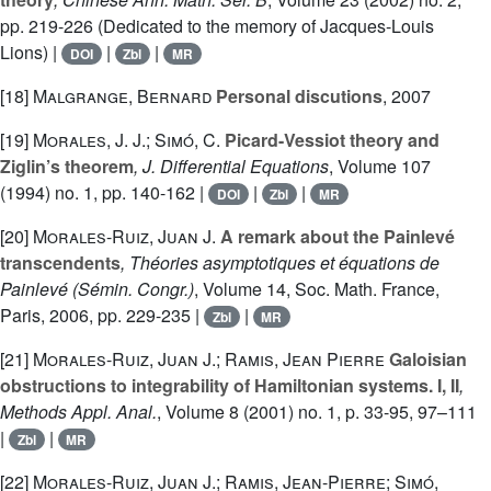
pp. 219-226 (Dedicated to the memory of Jacques-Louis
Lions) |
|
|
DOI
Zbl
MR
[18]
Malgrange, Bernard
Personal discutions
, 2007
[19]
Morales, J. J.; Simó, C.
Picard-Vessiot theory and
Ziglin’s theorem
, J. Differential Equations
, Volume 107
(1994) no. 1, pp. 140-162 |
|
|
DOI
Zbl
MR
[20]
Morales-Ruiz, Juan J.
A remark about the Painlevé
transcendents
, Théories asymptotiques et équations de
Painlevé
(Sémin. Congr.)
, Volume 14
, Soc. Math. France,
Paris, 2006, pp. 229-235 |
|
Zbl
MR
[21]
Morales-Ruiz, Juan J.; Ramis, Jean Pierre
Galoisian
obstructions to integrability of Hamiltonian systems. I, II
,
Methods Appl. Anal.
, Volume 8
(2001) no. 1, p. 33-95, 97–111
|
|
Zbl
MR
[22]
Morales-Ruiz, Juan J.; Ramis, Jean-Pierre; Simó,