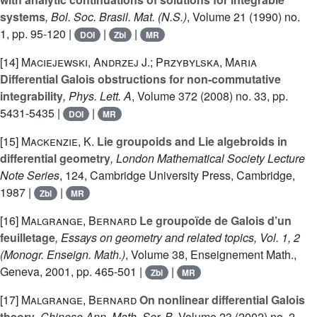
systems
, Bol. Soc. Brasil. Mat. (N.S.)
, Volume 21
(1990) no.
1, pp. 95-120 |
|
|
DOI
Zbl
MR
[14]
Maciejewski, Andrzej J.; Przybylska, Maria
Differential Galois obstructions for non-commutative
integrability
, Phys. Lett. A
, Volume 372
(2008) no. 33, pp.
5431-5435 |
|
DOI
MR
[15]
Mackenzie, K.
Lie groupoids and Lie algebroids in
differential geometry
, London Mathematical Society Lecture
Note Series
, 124
, Cambridge University Press, Cambridge,
1987 |
|
Zbl
MR
[16]
Malgrange, Bernard
Le groupoïde de Galois d’un
feuilletage
, Essays on geometry and related topics, Vol. 1, 2
(Monogr. Enseign. Math.)
, Volume 38
, Enseignement Math.,
Geneva, 2001, pp. 465-501 |
|
Zbl
MR
[17]
Malgrange, Bernard
On nonlinear differential Galois
theory
, Chinese Ann. Math. Ser. B
, Volume 23
(2002) no. 2,