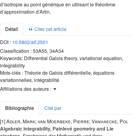
d’isotropie au point générique en utilisant le théorème
d’approximation d’Artin.
Détail
Citer cet article
DOI :
10.5802/aif.2501
Classification :
53A55, 34A34
Keywords:
Differential Galois theory, variational equation,
integrability
Mots-clés :
Théorie de Galois différentielle, équations
variationnelles, intégrabilité
Affiliations des auteurs :
Bibliographie
Cité par
[1]
Adler, Mark; van Moerbeke, Pierre; Vanhaecke, Pol
Algebraic integrability, Painlevé geometry and Lie
algebras
, Ergebnisse der Mathematik und ihrer