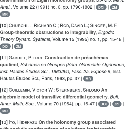
Anal.
, Volume 22
(1991) no. 6, pp. 1790-1802 |
|
|
DOI
Zbl
MR
[10]
Churchill, Richard C.; Rod, David L.; Singer, M. F.
Group-theoretic obstructions to integrability
, Ergodic
Theory Dynam. Systems
, Volume 15
(1995) no. 1, pp. 15-48 |
|
DOI
Zbl
[11]
Gabriel, Pierre
Construction de préschémas
quotient
, Schémas en Groupes (Sém. Géométrie Algébrique,
Inst. Hautes Études Sci., 1963/64), Fasc. 2a, Exposé 5
, Inst.
Hautes Études Sci., Paris, 1963, pp. 37 |
MR
[12]
Guillemin, Victor W.; Sternberg, Shlomo
An
algebraic model of transitive differential geometry
, Bull.
Amer. Math. Soc.
, Volume 70
(1964), pp. 16-47 |
|
|
DOI
Zbl
MR
[13]
Ito, Hidekazu
On the holonomy group associated
with analytic continuations of solutions for integrable