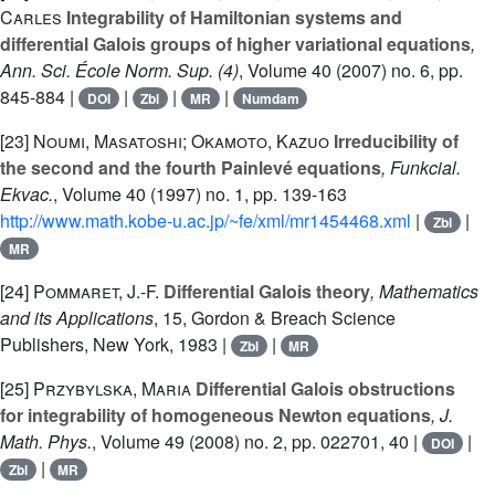
Carles
Integrability of Hamiltonian systems and
differential Galois groups of higher variational equations
,
Ann. Sci. École Norm. Sup. (4)
, Volume 40
(2007) no. 6, pp.
845-884 |
|
|
|
DOI
Zbl
MR
Numdam
[23]
Noumi, Masatoshi; Okamoto, Kazuo
Irreducibility of
the second and the fourth Painlevé equations
, Funkcial.
Ekvac.
, Volume 40
(1997) no. 1, pp. 139-163
http://www.math.kobe-u.ac.jp/~fe/xml/mr1454468.xml
|
|
Zbl
MR
[24]
Pommaret, J.-F.
Differential Galois theory
, Mathematics
and its Applications
, 15
, Gordon & Breach Science
Publishers, New York, 1983 |
|
Zbl
MR
[25]
Przybylska, Maria
Differential Galois obstructions
for integrability of homogeneous Newton equations
, J.
Math. Phys.
, Volume 49
(2008) no. 2, pp. 022701, 40 |
|
DOI
|
Zbl
MR