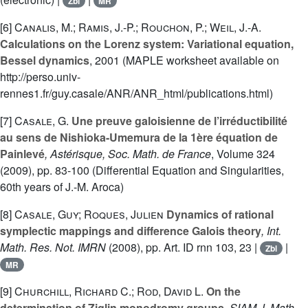
Zbl
MR
[6]
Canalis, M.; Ramis, J.-P.; Rouchon, P.; Weil, J.-A.
Calculations on the Lorenz system: Variational equation,
Bessel dynamics
, 2001 (MAPLE worksheet available on
http://perso.univ-
rennes1.fr/guy.casale/ANR/ANR_html/publications.html)
[7]
Casale, G.
Une preuve galoisienne de l’irréductibilité
au sens de Nishioka-Umemura de la 1ère équation de
Painlevé
, Astérisque, Soc. Math. de France
, Volume 324
(2009), pp. 83-100 (Differential Equation and Singularities,
60th years of J.-M. Aroca)
[8]
Casale, Guy; Roques, Julien
Dynamics of rational
symplectic mappings and difference Galois theory
, Int.
Math. Res. Not. IMRN
(2008), pp. Art. ID rnn 103, 23 |
|
Zbl
MR
[9]
Churchill, Richard C.; Rod, David L.
On the
determination of Ziglin monodromy groups
, SIAM J. Math.