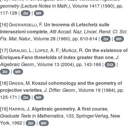
geometry
(Lecture Notes in Math.)
, Volume 1417
(1990), pp.
117-128 |
|
Zbl
MR
[16]
Gherardelli, F.
Un teorema di Lefschetz sulle
intersezioni complete
, Atti Accad. Naz. Lincei. Rend. Cl. Sci.
Fis. Mat. Natur.
, Volume 28
(1960), pp. 610-614 |
|
Zbl
MR
[17]
Giraldo, L.; Lopez, A. F.; Muñoz, R.
On the existence of
Enriques-Fano threefolds of index greater than one
, J.
Algebraic Geom.
, Volume 13
(2004), pp. 143-166 |
|
DOI
|
Zbl
MR
[18]
Green, M.
Koszul cohomology and the geometry of
projective varieties
, J. Differ. Geom.
, Volume 19
(1984), pp.
125-171 |
|
Zbl
MR
[19]
Harris, J.
Algebraic geometry. A first course
,
Graduate Texts in Mathematics
, 133
, Springer-Verlag, New
York, 1992 |
|
Zbl
MR