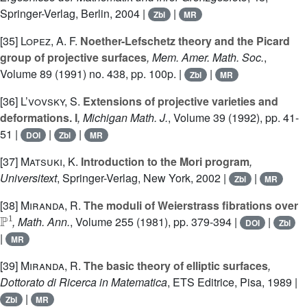
Springer-Verlag, Berlin, 2004 |
|
Zbl
MR
[35]
Lopez, A. F.
Noether-Lefschetz theory and the Picard
group of projective surfaces
, Mem. Amer. Math. Soc.
,
Volume 89
(1991) no. 438, pp. 100p. |
|
Zbl
MR
[36]
L’vovsky, S.
Extensions of projective varieties and
deformations. I
, Michigan Math. J.
, Volume 39
(1992), pp. 41-
51 |
|
|
DOI
Zbl
MR
[37]
Matsuki, K.
Introduction to the Mori program
,
Universitext
, Springer-Verlag, New York, 2002 |
|
Zbl
MR
[38]
Miranda, R.
The moduli of Weierstrass fibrations over
ℙ
1
, Math. Ann.
, Volume 255
(1981), pp. 379-394 |
|
DOI
Zbl
|
MR
[39]
Miranda, R.
The basic theory of elliptic surfaces
,
Dottorato di Ricerca in Matematica
, ETS Editrice, Pisa, 1989 |
|
Zbl
MR