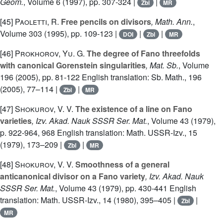
Geom.
, Volume 6
(1997), pp. 307-324 |
|
Zbl
MR
[45]
Paoletti, R.
Free pencils on divisors
, Math. Ann.
,
Volume 303
(1995), pp. 109-123 |
|
|
DOI
Zbl
MR
[46]
Prokhorov, Yu. G.
The degree of Fano threefolds
with canonical Gorenstein singularities
, Mat. Sb.
, Volume
196
(2005), pp. 81-122 English translation: Sb. Math., 196
(2005), 77–114 |
|
Zbl
MR
[47]
Shokurov, V. V.
The existence of a line on Fano
varieties
, Izv. Akad. Nauk SSSR Ser. Mat.
, Volume 43
(1979),
p. 922-964, 968 English translation: Math. USSR-Izv., 15
(1979), 173–209 |
|
Zbl
MR
[48]
Shokurov, V. V.
Smoothness of a general
anticanonical divisor on a Fano variety
, Izv. Akad. Nauk
SSSR Ser. Mat.
, Volume 43
(1979), pp. 430-441 English
translation: Math. USSR-Izv., 14 (1980), 395–405 |
|
Zbl
MR