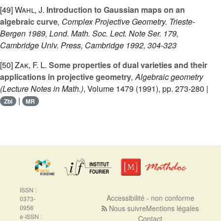
[49]
Wahl, J.
Introduction to Gaussian maps on an
algebraic curve
, Complex Projective Geometry. Trieste-
Bergen 1989, Lond. Math. Soc. Lect. Note Ser. 179,
Cambridge Univ. Press, Cambridge 1992, 304-323
[50]
Zak, F. L.
Some properties of dual varieties and their
applications in projective geometry
, Algebraic geometry
(Lecture Notes in Math.)
, Volume 1479
(1991), pp. 273-280 |
|
Zbl
MR
ISSN :
Accessibilité - non conforme
0373-
0956
Nous suivre
Mentions légales
e-ISSN :
Contact