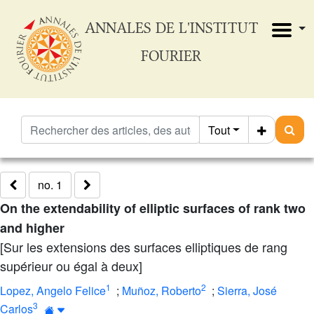
ANNALES DE L'INSTITUT
FOURIER
Tout
no. 1
On the extendability of elliptic surfaces of rank two
and higher
[Sur les extensions des surfaces elliptiques de rang
supérieur ou égal à deux]
1
2
Lopez, Angelo Felice
;
Muñoz, Roberto
;
Sierra, José
3
Carlos