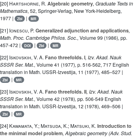
[20]
Hartshorne, R.
Algebraic geometry
, Graduate Texts in
Mathematics
, 52
, Springer-Verlag, New York-Heidelberg,
1977 |
|
Zbl
MR
[21]
Ionescu, P.
Generalized adjunction and applications
,
Math. Proc. Cambridge Philos. Soc.
, Volume 99
(1986), pp.
457-472 |
|
|
DOI
Zbl
MR
[22]
Iskovskih, V. A.
Fano threefolds. I
, Izv. Akad. Nauk
SSSR Ser. Mat.
, Volume 41
(1977), p. 516-562, 717 English
translation in Math. USSR-Izvestija, 11 (1977), 485–527 |
|
Zbl
MR
[23]
Iskovskih, V. A.
Fano threefolds. II
, Izv. Akad. Nauk
SSSR Ser. Mat.
, Volume 42
(1978), pp. 506-549 English
translation in Math. USSR-Izvestija, 12 (1978), 469–506 |
|
Zbl
MR
[24]
Kawamata, Y.; Matsuda, K.; Matsuki, K.
Introduction to
the minimal model problem
, Algebraic geometry
(Adv. Stud.