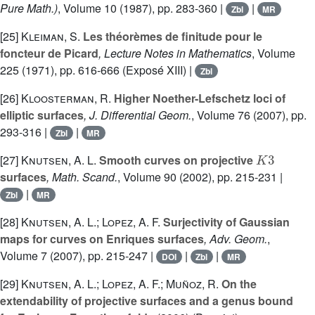
Pure Math.)
, Volume 10
(1987), pp. 283-360 |
|
Zbl
MR
[25]
Kleiman, S.
Les théorèmes de finitude pour le
foncteur de Picard
, Lecture Notes in Mathematics
, Volume
225
(1971), pp. 616-666 (Exposé XIII) |
Zbl
[26]
Kloosterman, R.
Higher Noether-Lefschetz loci of
elliptic surfaces
, J. Differential Geom.
, Volume 76
(2007), pp.
293-316 |
|
Zbl
MR
K
3
[27]
Knutsen, A. L.
Smooth curves on projective
surfaces
, Math. Scand.
, Volume 90
(2002), pp. 215-231 |
|
Zbl
MR
[28]
Knutsen, A. L.; Lopez, A. F.
Surjectivity of Gaussian
maps for curves on Enriques surfaces
, Adv. Geom.
,
Volume 7
(2007), pp. 215-247 |
|
|
DOI
Zbl
MR
[29]
Knutsen, A. L.; Lopez, A. F.; Muñoz, R.
On the
extendability of projective surfaces and a genus bound