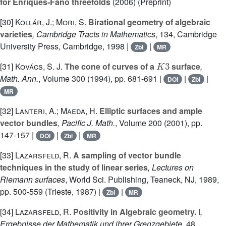
for Enriques-Fano threefolds
(2006) (Preprint)
[30]
Kollár, J.; Mori, S.
Birational geometry of algebraic
varieties
, Cambridge Tracts in Mathematics
, 134
, Cambridge
University Press, Cambridge, 1998 |
|
Zbl
MR
K
3
[31]
Kovács, S. J.
The cone of curves of a
surface
,
Math. Ann.
, Volume 300
(1994), pp. 681-691 |
|
|
DOI
Zbl
MR
[32]
Lanteri, A.; Maeda, H.
Elliptic surfaces and ample
vector bundles
, Pacific J. Math.
, Volume 200
(2001), pp.
147-157 |
|
|
DOI
Zbl
MR
[33]
Lazarsfeld, R.
A sampling of vector bundle
techniques in the study of linear series
, Lectures on
Riemann surfaces
, World Sci. Publishing, Teaneck, NJ, 1989,
pp. 500-559 (Trieste, 1987) |
|
Zbl
MR
[34]
Lazarsfeld, R.
Positivity in Algebraic geometry. I
,
Ergebnisse der Mathematik und ihrer Grenzgebiete
, 48
,