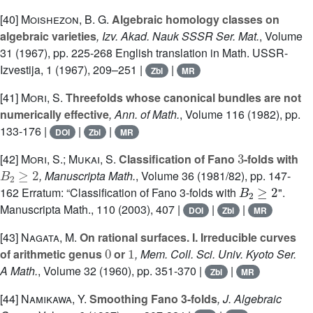
[40]
Moishezon, B. G.
Algebraic homology classes on
algebraic varieties
, Izv. Akad. Nauk SSSR Ser. Mat.
, Volume
31
(1967), pp. 225-268 English translation in Math. USSR-
Izvestija, 1 (1967), 209–251 |
|
Zbl
MR
[41]
Mori, S.
Threefolds whose canonical bundles are not
numerically effective
, Ann. of Math.
, Volume 116
(1982), pp.
133-176 |
|
|
DOI
Zbl
MR
3
[42]
Mori, S.; Mukai, S.
Classification of Fano
-folds with
B
2
≥
2
, Manuscripta Math.
, Volume 36
(1981/82), pp. 147-
B
2
≥
2
162 Erratum: “Classification of Fano 3-folds with
".
Manuscripta Math., 110 (2003), 407 |
|
|
DOI
Zbl
MR
[43]
Nagata, M.
On rational surfaces. I. Irreducible curves
0
1
of arithmetic genus
or
, Mem. Coll. Sci. Univ. Kyoto Ser.
A Math.
, Volume 32
(1960), pp. 351-370 |
|
Zbl
MR
[44]
Namikawa, Y.
Smoothing Fano 3-folds
, J. Algebraic