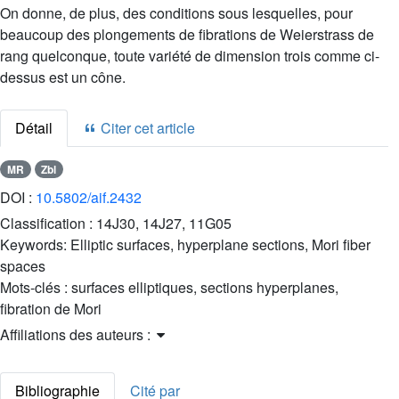
On donne, de plus, des conditions sous lesquelles, pour
beaucoup des plongements de fibrations de Weierstrass de
rang quelconque, toute variété de dimension trois comme ci-
dessus est un cône.
Détail
Citer cet article
MR
Zbl
DOI :
10.5802/aif.2432
Classification :
14J30, 14J27, 11G05
Keywords:
Elliptic surfaces, hyperplane sections, Mori fiber
spaces
Mots-clés :
surfaces elliptiques, sections hyperplanes,
fibration de Mori
Affiliations des auteurs :
Bibliographie
Cité par