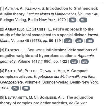
[1]
Altman, A.; Kleiman, S.
Introduction to Grothendieck
duality theory
, Lecture Notes in Mathematics
, Volume 146
,
Springer-Verlag, Berlin-New York, 1970 |
|
Zbl
MR
[2]
Arbarello, E.; Sernesi, E.
Petri’s approach to the
study of the ideal associated to a special divisor
, Invent.
Math.
, Volume 49
(1978), pp. 99-119 |
|
|
DOI
Zbl
MR
[3]
Badescu, L.; Springer
Infinitesimal deformations of
negative weights and hyperplane sections
, Algebraic
geometry
, Volume 1417
(1990), pp. 1-22 |
|
Zbl
MR
[4]
Barth, W.; Peters, C.; van de Ven, A.
Compact
complex surfaces
, Ergebnisse der Mathematik und ihrer
Grenzgebiete
, Volume 4
, Springer-Verlag, Berlin-New York,
1984 |
|
Zbl
MR
[5]
Beltrametti, M. C.; Sommese, A. J.
The adjunction
theory of complex projective varieties
, de Gruyter