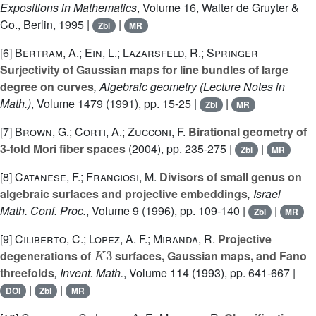
Expositions in Mathematics
, Volume 16
, Walter de Gruyter &
Co., Berlin, 1995 |
|
Zbl
MR
[6]
Bertram, A.; Ein, L.; Lazarsfeld, R.; Springer
Surjectivity of Gaussian maps for line bundles of large
degree on curves
, Algebraic geometry
(Lecture Notes in
Math.)
, Volume 1479
(1991), pp. 15-25 |
|
Zbl
MR
[7]
Brown, G.; Corti, A.; Zucconi, F.
Birational geometry of
3-fold Mori fiber spaces
(2004), pp. 235-275 |
|
Zbl
MR
[8]
Catanese, F.; Franciosi, M.
Divisors of small genus on
algebraic surfaces and projective embeddings
, Israel
Math. Conf. Proc.
, Volume 9
(1996), pp. 109-140 |
|
Zbl
MR
[9]
Ciliberto, C.; Lopez, A. F.; Miranda, R.
Projective
K
3
degenerations of
surfaces, Gaussian maps, and Fano
threefolds
, Invent. Math.
, Volume 114
(1993), pp. 641-667 |
|
|
DOI
Zbl
MR