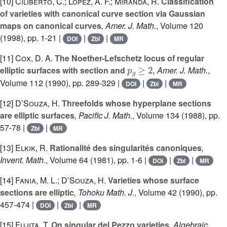
[10]
Ciliberto, C.; Lopez, A. F.; Miranda, R.
Classification
of varieties with canonical curve section via Gaussian
maps on canonical curves
, Amer. J. Math.
, Volume 120
(1998), pp. 1-21 |
|
|
DOI
Zbl
MR
[11]
Cox, D. A.
The Noether-Lefschetz locus of regular
p
g
≥
2
elliptic surfaces with section and
, Amer. J. Math.
,
Volume 112
(1990), pp. 289-329 |
|
|
DOI
Zbl
MR
[12]
D’Souza, H.
Threefolds whose hyperplane sections
are elliptic surfaces
, Pacific J. Math.
, Volume 134
(1988), pp.
57-78 |
|
Zbl
MR
[13]
Elkik, R.
Rationalité des singularités canoniques
,
Invent. Math.
, Volume 64
(1981), pp. 1-6 |
|
|
DOI
Zbl
MR
[14]
Fania, M. L.; D’Souza, H.
Varieties whose surface
sections are elliptic
, Tohoku Math. J.
, Volume 42
(1990), pp.
457-474 |
|
|
DOI
Zbl
MR
[15]
Fujita, T.
On singular del Pezzo varieties
, Algebraic