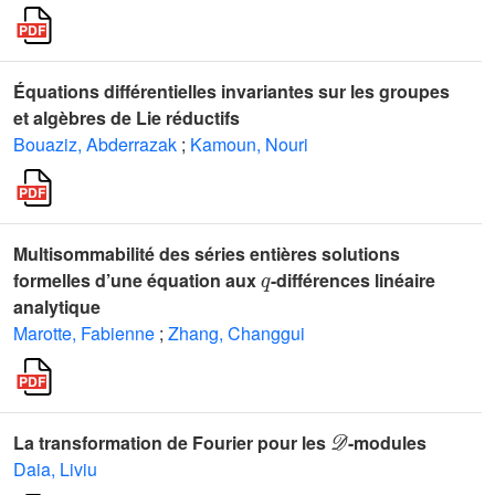
Équations différentielles invariantes sur les groupes
et algèbres de Lie réductifs
Bouaziz, Abderrazak
;
Kamoun, Nouri
Multisommabilité des séries entières solutions
q
formelles d’une équation aux
-différences linéaire
analytique
Marotte, Fabienne
;
Zhang, Changgui
𝒟
La transformation de Fourier pour les
-modules
Daia, Liviu