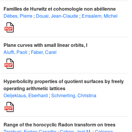
Familles de Hurwitz et cohomologie non abélienne
Dèbes, Pierre
;
Douai, Jean-Claude
;
Emsalem, Michel
Plane curves with small linear orbits, I
Aluffi, Paoli
;
Faber, Carel
Hyperbolicity properties of quotient surfaces by freely
operating arithmetic lattices
Oeljeklaus, Eberhard
;
Schmerling, Christina
Range of the horocyclic Radon transform on trees
Tarabusi, Enrico Casadio
;
Cohen, Joel M.
;
Colonna,