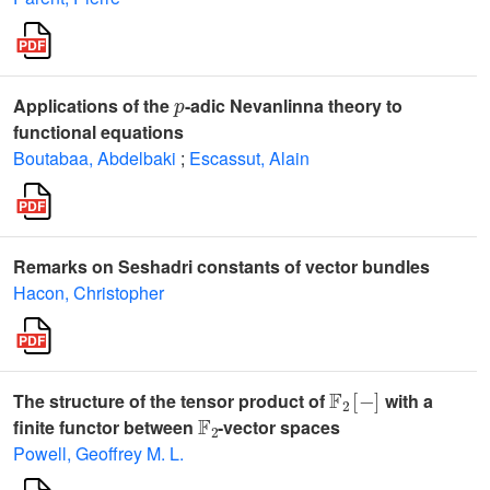
p
Applications of the
-adic Nevanlinna theory to
functional equations
Boutabaa, Abdelbaki
;
Escassut, Alain
Remarks on Seshadri constants of vector bundles
Hacon, Christopher
𝔽
2
[
-
]
The structure of the tensor product of
with a
𝔽
2
finite functor between
-vector spaces
Powell, Geoffrey M. L.