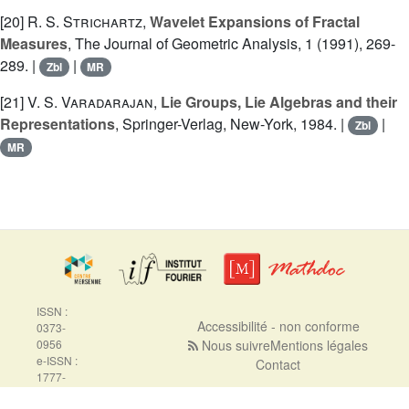
[20]
R. S. Strichartz
,
Wavelet Expansions of Fractal
Measures
, The Journal of Geometric Analysis, 1 (1991), 269-
289. |
|
Zbl
MR
[21]
V. S. Varadarajan
,
Lie Groups, Lie Algebras and their
Representations
, Springer-Verlag, New-York, 1984. |
|
Zbl
MR
ISSN :
Accessibilité - non conforme
0373-
0956
Nous suivre
Mentions légales
e-ISSN :
Contact
1777-
5310