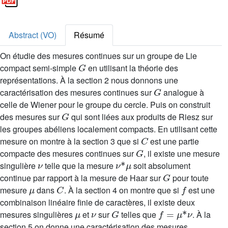
Abstract (VO)
Résumé
On étudie des mesures continues sur un groupe de Lie
G
compact semi-simple
en utilisant la théorie des
représentations. À la section 2 nous donnons une
G
caractérisation des mesures continues sur
analogue à
celle de Wiener pour le groupe du cercle. Puis on construit
G
des mesures sur
qui sont liées aux produits de Riesz sur
les groupes abéliens localement compacts. En utilisant cette
C
mesure on montre à la section 3 que si
est une partie
G
compacte des mesures continues sur
, il existe une mesure
ν
ν
*
μ
singulière
telle que la mesure
soit absolument
G
continue par rapport à la mesure de Haar sur
pour toute
μ
C
f
mesure
dans
. À la section 4 on montre que si
est une
combinaison linéaire finie de caractères, il existe deux
μ
ν
G
f
=
μ
*
ν
mesures singulières
et
sur
telles que
. À la
section 5 on donne une caractérisation des mesures