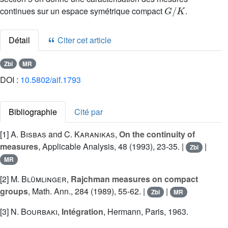
G
/
K
continues sur un espace symétrique compact
.
Détail
Citer cet article
Zbl
MR
DOI :
10.5802/aif.1793
Bibliographie
Cité par
[1]
A. Bisbas
and
C. Karanikas
,
On the continuity of
measures
, Applicable Analysis, 48 (1993), 23-35. |
|
Zbl
MR
[2]
M. Blümlinger
,
Rajchman measures on compact
groups
, Math. Ann., 284 (1989), 55-62. |
|
Zbl
MR
[3]
N. Bourbaki
,
Intégration
, Hermann, Paris, 1963.