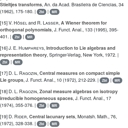
Stieltjes transforms
, An. da Acad. Brasileira de Ciencias, 34
(1962), 175-180. |
|
Zbl
MR
[15]
V. Hösel
and
R. Lasser
,
A Wiener theorem for
orthogonal polynomials
, J. Funct. Anal., 133 (1995), 395-
401. |
|
Zbl
MR
[16]
J. E. Humphreys
,
Introduction to Lie algebras and
representation theory
, Springer-Verlag, New York, 1972. |
|
Zbl
MR
[17]
D. L. Ragozin
,
Central measures on compact simple
Lie groups
, J. Funct. Anal., 10 (1972), 212-229. |
|
Zbl
MR
[18]
D. L. Ragozin
,
Zonal measure algebras on isotropy
irreducible homogeneous spaces
, J. Funct. Anal., 17
(1974), 355-376. |
|
Zbl
MR
[19]
D. Rider
,
Central lacunary sets
, Monatsh. Math., 76,
(1972), 328-338. |
|
Zbl
MR