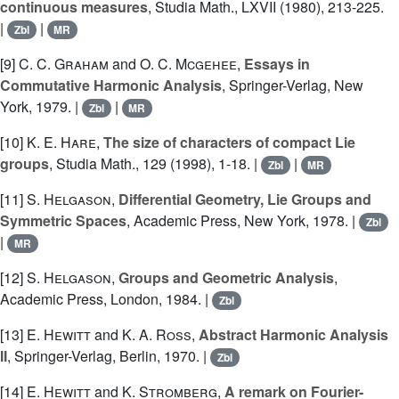
continuous measures
, Studia Math., LXVII (1980), 213-225.
|
|
Zbl
MR
[9]
C. C. Graham
and
O. C. Mcgehee
,
Essays in
Commutative Harmonic Analysis
, Springer-Verlag, New
York, 1979. |
|
Zbl
MR
[10]
K. E. Hare
,
The size of characters of compact Lie
groups
, Studia Math., 129 (1998), 1-18. |
|
Zbl
MR
[11]
S. Helgason
,
Differential Geometry, Lie Groups and
Symmetric Spaces
, Academic Press, New York, 1978. |
Zbl
|
MR
[12]
S. Helgason
,
Groups and Geometric Analysis
,
Academic Press, London, 1984. |
Zbl
[13]
E. Hewitt
and
K. A. Ross
,
Abstract Harmonic Analysis
II
, Springer-Verlag, Berlin, 1970. |
Zbl
[14]
E. Hewitt
and
K. Stromberg
,
A remark on Fourier-