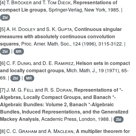
[4]
T. Bröcker
and
T. Tom Dieck
,
Representations of
compact Lie groups
, Springer-Verlag, New York, 1985. |
Zbl
[5]
A. H. Dooley
and
S. K. Gupta
,
Continuous singular
measures with absolutely continuous convolution
squares
, Proc. Amer. Math. Soc., 124 (1996), 3115-3122. |
|
Zbl
MR
[6]
C. F. Dunkl
and
D. E. Ramirez
,
Helson sets in compact
and locally compact groups
, Mich. Math. J., 19 (1971), 65-
69. |
|
Zbl
MR
[7]
J. M. G. Fell
and
R. S. Doran
,
Representations of *-
Algebras, Locally Compact Groups, and Banach *-
Algebraic Bundles: Volume 2, Banach *-Algebraic
Bundles, Induced Representations, and the Generalized
Mackey Analysis
, Academic Press, London, 1988. |
Zbl
[8]
C. C. Graham
and
A. Maclean
,
A multiplier theorem for