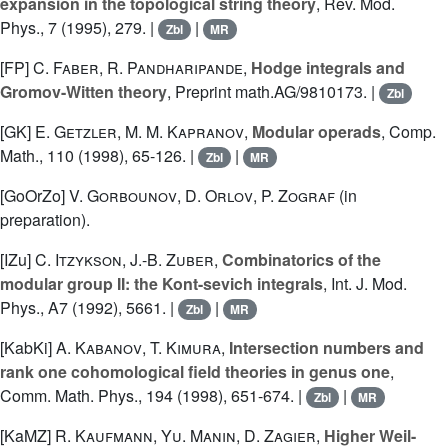
expansion in the topological string theory
, Rev. Mod.
Phys., 7 (1995), 279. |
|
Zbl
MR
[FP]
C. Faber
,
R. Pandharipande
,
Hodge integrals and
Gromov-Witten theory
, Preprint math.AG/9810173. |
Zbl
[GK]
E. Getzler
,
M. M. Kapranov
,
Modular operads
, Comp.
Math., 110 (1998), 65-126. |
|
Zbl
MR
[GoOrZo]
V. Gorbounov
,
D. Orlov
,
P. Zograf
(in
preparation).
[IZu]
C. Itzykson
,
J.-B. Zuber
,
Combinatorics of the
modular group II: the Kont-sevich integrals
, Int. J. Mod.
Phys., A7 (1992), 5661. |
|
Zbl
MR
[KabKi]
A. Kabanov
,
T. Kimura
,
Intersection numbers and
rank one cohomological field theories in genus one
,
Comm. Math. Phys., 194 (1998), 651-674. |
|
Zbl
MR
[KaMZ]
R. Kaufmann
,
Yu. Manin
,
D. Zagier
,
Higher Weil-