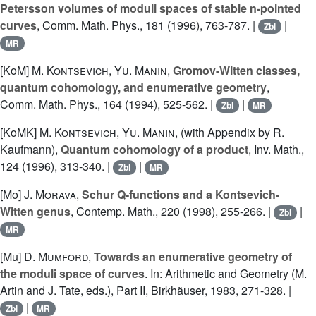
Petersson volumes of moduli spaces of stable n-pointed
curves
, Comm. Math. Phys., 181 (1996), 763-787. |
|
Zbl
MR
[KoM]
M. Kontsevich
,
Yu. Manin
,
Gromov-Witten classes,
quantum cohomology, and enumerative geometry
,
Comm. Math. Phys., 164 (1994), 525-562. |
|
Zbl
MR
[KoMK]
M. Kontsevich
,
Yu. Manin
, (with Appendix by R.
Kaufmann),
Quantum cohomology of a product
, Inv. Math.,
124 (1996), 313-340. |
|
Zbl
MR
[Mo]
J. Morava
,
Schur Q-functions and a Kontsevich-
Witten genus
, Contemp. Math., 220 (1998), 255-266. |
|
Zbl
MR
[Mu]
D. Mumford
,
Towards an enumerative geometry of
the moduli space of curves
. In: Arithmetic and Geometry (M.
Artin and J. Tate, eds.), Part II, Birkhäuser, 1983, 271-328. |
|
Zbl
MR