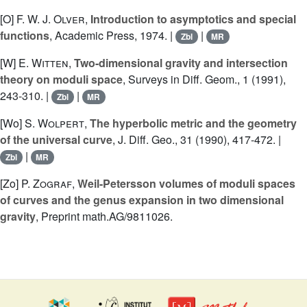
[O]
F. W. J. Olver
,
Introduction to asymptotics and special
functions
, Academic Press, 1974. |
|
Zbl
MR
[W]
E. Witten
,
Two-dimensional gravity and intersection
theory on moduli space
, Surveys in Diff. Geom., 1 (1991),
243-310. |
|
Zbl
MR
[Wo]
S. Wolpert
,
The hyperbolic metric and the geometry
of the universal curve
, J. Diff. Geo., 31 (1990), 417-472. |
|
Zbl
MR
[Zo]
P. Zograf
,
Weil-Petersson volumes of moduli spaces
of curves and the genus expansion in two dimensional
gravity
, Preprint math.AG/9811026.