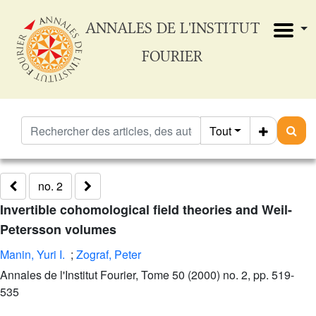
ANNALES DE L'INSTITUT
FOURIER
Tout
no. 2
Invertible cohomological field theories and Weil-
Petersson volumes
Manin, Yuri I.
;
Zograf, Peter
Annales de l'Institut Fourier, Tome 50 (2000) no. 2, pp. 519-
535