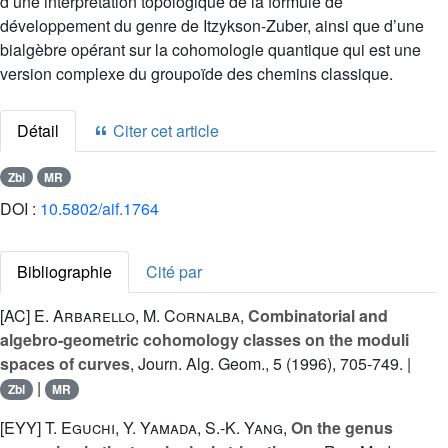
d’une interprétation topologique de la formule de
développement du genre de Itzykson-Zuber, ainsi que d’une
bialgèbre opérant sur la cohomologie quantique qui est une
version complexe du groupoïde des chemins classique.
Détail
Citer cet article
Zbl
MR
DOI :
10.5802/aif.1764
Bibliographie
Cité par
[AC]
E. Arbarello
,
M. Cornalba
,
Combinatorial and
algebro-geometric cohomology classes on the moduli
spaces of curves
, Journ. Alg. Geom., 5 (1996), 705-749. |
|
Zbl
MR
[EYY]
T. Eguchi
,
Y. Yamada
,
S.-K. Yang
,
On the genus