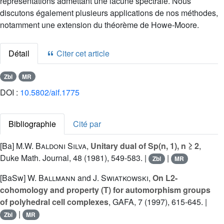
représentations admettant une lacune spectrale. Nous
discutons également plusieurs applications de nos méthodes,
notamment une extension du théorème de Howe-Moore.
Détail
Citer cet article
Zbl
MR
DOI :
10.5802/aif.1775
Bibliographie
Cité par
[Ba]
M.W. Baldoni Silva
,
Unitary dual of Sp(n, 1), n ≥ 2
,
Duke Math. Journal, 48 (1981), 549-583. |
|
Zbl
MR
[BaSw]
W. Ballmann
and
J. Swiatkowski
,
On L2-
cohomology and property (T) for automorphism groups
of polyhedral cell complexes
, GAFA, 7 (1997), 615-645. |
|
Zbl
MR