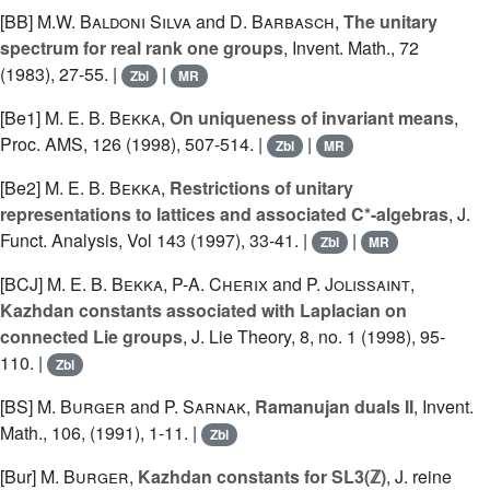
[BB]
M.W. Baldoni Silva
and
D. Barbasch
,
The unitary
spectrum for real rank one groups
, Invent. Math., 72
(1983), 27-55. |
|
Zbl
MR
[Be1]
M. E. B. Bekka
,
On uniqueness of invariant means
,
Proc. AMS, 126 (1998), 507-514. |
|
Zbl
MR
[Be2]
M. E. B. Bekka
,
Restrictions of unitary
representations to lattices and associated C*-algebras
, J.
Funct. Analysis, Vol 143 (1997), 33-41. |
|
Zbl
MR
[BCJ]
M. E. B. Bekka
,
P-A. Cherix
and
P. Jolissaint
,
Kazhdan constants associated with Laplacian on
connected Lie groups
, J. Lie Theory, 8, no. 1 (1998), 95-
110. |
Zbl
[BS]
M. Burger
and
P. Sarnak
,
Ramanujan duals II
, Invent.
Math., 106, (1991), 1-11. |
Zbl
[Bur]
M. Burger
,
Kazhdan constants for SL3(ℤ)
, J. reine