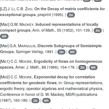
[LZ]
J. Li
,
C.B. Zhu
,
On the Decay of matrix coefficients for
exceptional groups
, preprint (1995). |
Zbl
[Mac]
G.W. Mackey
,
Induced representations of locally
compact groups
, Ann. of Math., 55 (1952), 101-139. |
|
Zbl
MR
[Mar]
G.A. Margulis
,
Discrete Subgroups of Semisimple
Groups
, Springer Verlag, 1991. |
|
Zbl
MR
[Mo1]
C.C. Moore
,
Ergodicity of flows on homogeneous
spaces
, Amer. J. Math., 88 (1966), 154-178. |
|
Zbl
MR
[Mo2]
C.C. Moore
,
Exponential decay for correlation
coefficients for geodesic flows
, in: Group representations,
ergodic theory, operator algebras and mathematical physics,
Conference in honor of G. W. Mackey, MSRI publications
(1987), 163-180. |
|
Zbl
MR