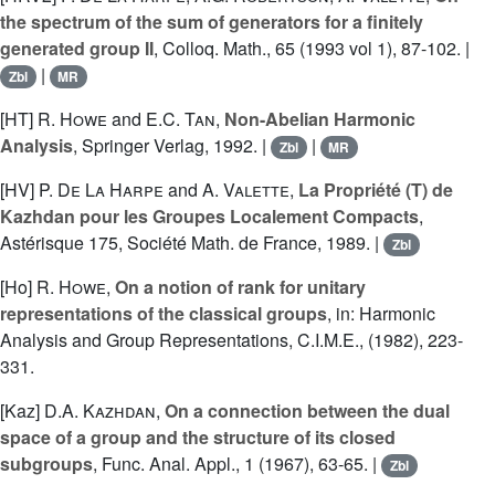
the spectrum of the sum of generators for a finitely
generated group II
, Colloq. Math., 65 (1993 vol 1), 87-102. |
|
Zbl
MR
[HT]
R. Howe
and
E.C. Tan
,
Non-Abelian Harmonic
Analysis
, Springer Verlag, 1992. |
|
Zbl
MR
[HV]
P. De La Harpe
and
A. Valette
,
La Propriété (T) de
Kazhdan pour les Groupes Localement Compacts
,
Astérisque 175, Société Math. de France, 1989. |
Zbl
[Ho]
R. Howe
,
On a notion of rank for unitary
representations of the classical groups
, in: Harmonic
Analysis and Group Representations, C.I.M.E., (1982), 223-
331.
[Kaz]
D.A. Kazhdan
,
On a connection between the dual
space of a group and the structure of its closed
subgroups
, Func. Anal. Appl., 1 (1967), 63-65. |
Zbl