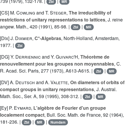
739 (1979), 132-178. |
|
Zbl
MR
[CS]
M. Cowling
and
T. Steger
,
The irreducibility of
restrictions of unitary representations to lattices
, J. reine
angew. Math., 420 (1991), 85-98. |
|
Zbl
MR
[Dix]
J. Dixmier
,
C*-Algebras
, North-Holland, Amsterdam,
1977. |
Zbl
[DG]
Y. Derriennic
and
Y. Guivarc'H
,
Théorème de
renouvellement pour les groupes non moyennables
, C.
R. Acad. Sci. Paris, 277 (1973), A613-A615. |
|
Zbl
MR
[DV]
A. Deutsch
and
A. Valette
,
On diameters of orbits of
compact groups in unitary representations
, J. Austral.
Math. Soc., Ser. A, 59 (1995), 308-312. |
|
Zbl
MR
[Ey]
P. Eymard
,
L'algèbre de Fourier d'un groupe
localement compact
, Bull. Soc. Math. de France, 92 (1964),
181-236. |
|
|
Zbl
MR
Numdam