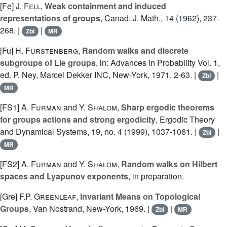
[Fe]
J. Fell
,
Weak containment and induced
representations of groups
, Canad. J. Math., 14 (1962), 237-
268. |
|
Zbl
MR
[Fu]
H. Furstenberg
,
Random walks and discrete
subgroups of Lie groups
, in: Advances in Probability Vol. 1,
ed. P. Ney, Marcel Dekker INC, New-York, 1971, 2-63. |
|
Zbl
MR
[FS1]
A. Furman
and
Y. Shalom
,
Sharp ergodic theorems
for groups actions and strong ergodicity
, Ergodic Theory
and Dynamical Systems, 19, no. 4 (1999), 1037-1061. |
|
Zbl
MR
[FS2]
A. Furman
and
Y. Shalom
,
Random walks on Hilbert
spaces and Lyapunov exponents
, in preparation.
[Gre]
F.P. Greenleaf
,
Invariant Means on Topological
Groups
, Van Nostrand, New-York, 1969. |
|
Zbl
MR