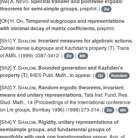
[Ne]
A. Nevo
,
Spectral transfer and pointwise ergodic
theorems for semi-simple groups
, preprint. |
Zbl
[Oh]
H. Oh
,
Tempered subgroups and representations
with minimal decay of matrix coefficients
, preprint.
[Sh1]
Y. Shalom
,
Invariant measures for algebraic actions
,
Zariski dense subgroups and Kazhdan's property (T), Trans.
of AMS, (1999), 3387-3412. |
|
Zbl
MR
[Sh2]
Y. Shalom
,
Bounded generation and Kazhdan's
property (T)
, IHES Publ. Math., to appear. |
|
Zbl
Numdam
[Sh3]
Y. Shalom
,
Random ergodic theorems, invariant
means and unitary representations
, Tata Inst. Fund. Res.
Stud. Math., 14 (Proceedings of the international conference
on Lie groups, Bombay 1996) (1998) 273-314. |
|
Zbl
MR
[Sh4]
Y. Shalom
,
Rigidity, unitary representations of
semisimple groups. and fundamental groups of
manifolds with rank one transformation group
, Ann. of