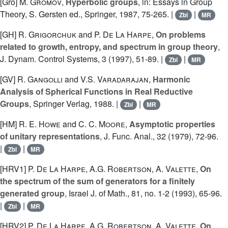
[Gro]
M. Gromov
,
Hyperbolic groups
, in: Essays in Group
Theory, S. Gersten ed., Springer, 1987, 75-265. |
|
Zbl
MR
[GH]
R. Grigorchuk
and
P. De La Harpe
,
On problems
related to growth, entropy, and spectrum in group theory
,
J. Dynam. Control Systems, 3 (1997), 51-89. |
|
Zbl
MR
[GV]
R. Gangolli
and
V.S. Varadarajan
,
Harmonic
Analysis of Spherical Functions in Real Reductive
Groups
, Springer Verlag, 1988. |
|
Zbl
MR
[HM]
R. E. Howe
and
C. C. Moore
,
Asymptotic properties
of unitary representations
, J. Func. Anal., 32 (1979), 72-96.
|
|
Zbl
MR
[HRV1]
P. De La Harpe
,
A.G. Robertson
,
A. Valette
,
On
the spectrum of the sum of generators for a finitely
generated group
, Israel J. of Math., 81, no. 1-2 (1993), 65-96.
|
|
Zbl
MR
[HRV2]
P. De La Harpe
,
A.G. Robertson
,
A. Valette
,
On