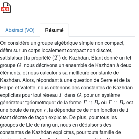
Abstract (VO)
Résumé
On considère un groupe algébrique simple non compact,
défini sur un corps localement compact non discret,
(
T
)
satisfaisant la propriété
de Kazhdan. Étant donné un tel
G
groupe
, nous décrivons un ensemble de Kazhdan à deux
éléments, et nous calculons sa meilleure constante de
Kazhdan. Alors, répondant à une question de Serre et de la
Harpe et Valette, nous obtenons des constantes de Kazhdan
Γ
G
explicites pour tout réseau
dans
, pour un système
Γ
∩
B
r
Γ
∩
B
r
générateur “géométrique” de la forme
où
est
r
r
Γ
une boule de rayon
, la dépendance de
en fonction de
étant décrite de façon explicite. De plus, pour tous les
groupes de Lie de rang un, nous en déduisons des
constantes de Kazhdan explicites, pour toute famille de