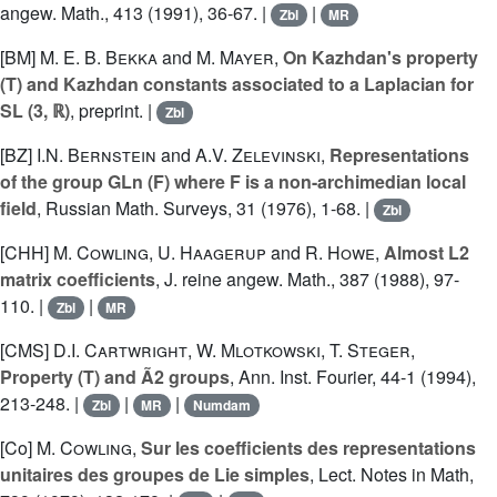
angew. Math., 413 (1991), 36-67. |
|
Zbl
MR
[BM]
M. E. B. Bekka
and
M. Mayer
,
On Kazhdan's property
(T) and Kazhdan constants associated to a Laplacian for
SL (3, ℝ)
, preprint. |
Zbl
[BZ]
I.N. Bernstein
and
A.V. Zelevinski
,
Representations
of the group GLn (F) where F is a non-archimedian local
field
, Russian Math. Surveys, 31 (1976), 1-68. |
Zbl
[CHH]
M. Cowling
,
U. Haagerup
and
R. Howe
,
Almost L2
matrix coefficients
, J. reine angew. Math., 387 (1988), 97-
110. |
|
Zbl
MR
[CMS]
D.I. Cartwright
,
W. Mlotkowski
,
T. Steger
,
Property (T) and Ã2 groups
, Ann. Inst. Fourier, 44-1 (1994),
213-248. |
|
|
Zbl
MR
Numdam
[Co]
M. Cowling
,
Sur les coefficients des representations
unitaires des groupes de Lie simples
, Lect. Notes in Math,