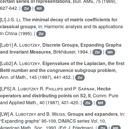
certain series of representations
, Bull. AMS, 75 (1969),
627-642. |
|
Zbl
MR
[Li]
J-S. Li
,
The minimal decay of matrix coefficients for
classical groups
, in: Harmonic analysis and its applications
in China (1995). |
Zbl
[Lub1]
A. Lubotzky
,
Discrete Groups, Expanding Graphs
and Invariant Measures
, Birkhäuser, 1994. |
|
Zbl
MR
[Lub2]
A. Lubotzky
,
Eigenvalues of the Laplacian, the first
Betti number and the congruence subgroup problem
,
Ann. of Math., 145 (1997), 441-452. |
Zbl
[LPS]
A. Lubotzky
R. Phillips
and
P. Sarnak
,
Hecke
operators and distributing points on S2, II
, Comm. Pure
and Applied Math., 40 (1987), 401-420. |
|
Zbl
MR
[LW]
A. Lubotzky
and
B. Weiss
,
Groups and expanders
, in:
“Expanding graphs” 95-109, DIMACS series Vol. 10,
American Math., Soc., 1993, (Ed: J. Friedman). |
|
Zbl
MR