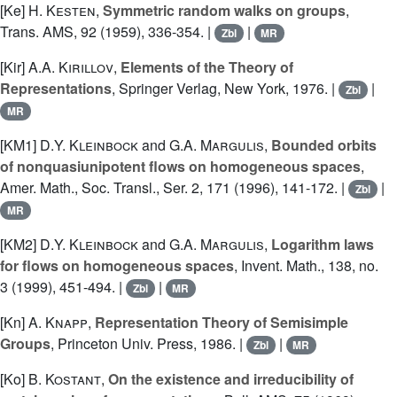
[Ke]
H. Kesten
,
Symmetric random walks on groups
,
Trans. AMS, 92 (1959), 336-354. |
|
Zbl
MR
[Kir]
A.A. Kirillov
,
Elements of the Theory of
Representations
, Springer Verlag, New York, 1976. |
|
Zbl
MR
[KM1]
D.Y. Kleinbock
and
G.A. Margulis
,
Bounded orbits
of nonquasiunipotent flows on homogeneous spaces
,
Amer. Math., Soc. Transl., Ser. 2, 171 (1996), 141-172. |
|
Zbl
MR
[KM2]
D.Y. Kleinbock
and
G.A. Margulis
,
Logarithm laws
for flows on homogeneous spaces
, Invent. Math., 138, no.
3 (1999), 451-494. |
|
Zbl
MR
[Kn]
A. Knapp
,
Representation Theory of Semisimple
Groups
, Princeton Univ. Press, 1986. |
|
Zbl
MR
[Ko]
B. Kostant
,
On the existence and irreducibility of