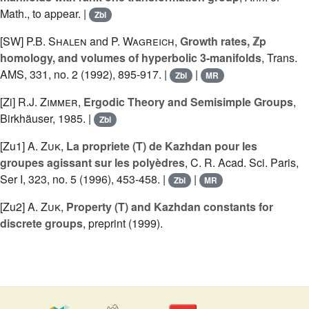
Math., to appear. |
Zbl
[SW]
P.B. Shalen
and
P. Wagreich
,
Growth rates, ℤp
homology, and volumes of hyperbolic 3-manifolds
, Trans.
AMS, 331, no. 2 (1992), 895-917. |
|
Zbl
MR
[Zi]
R.J. Zimmer
,
Ergodic Theory and Semisimple Groups
,
Birkhäuser, 1985. |
Zbl
[Zu1]
A. Zuk
,
La propriete (T) de Kazhdan pour les
groupes agissant sur les polyèdres
, C. R. Acad. Sci. Paris,
Ser I, 323, no. 5 (1996), 453-458. |
|
Zbl
MR
[Zu2]
A. Zuk
,
Property (T) and Kazhdan constants for
discrete groups
, preprint (1999).