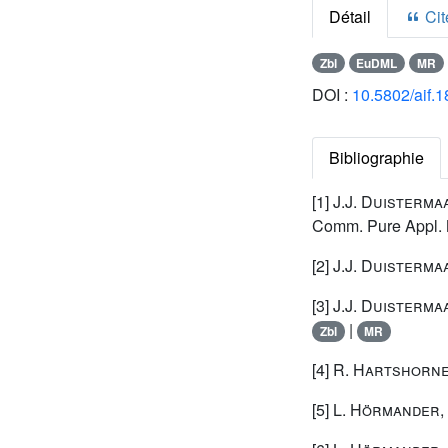
Détail
Cite
Zbl
EuDML
MR
DOI :
10.5802/aif.
Bibliographie
[1]
J.J. Duisterma
Comm. Pure Appl. M
[2]
J.J. Duisterma
[3]
J.J. Duisterma
|
Zbl
MR
[4]
R. Hartshorn
[5]
L. Hörmander
,