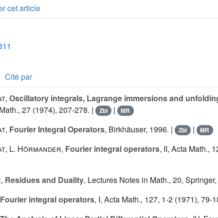
r cet article
1811
Cité par
at
,
Oscillatory integrals, Lagrange immersions and unfolding
ath., 27 (1974), 207-278. |
|
Zbl
MR
at
,
Fourier Integral Operators
, Birkhäuser, 1996. |
|
Zbl
MR
at
,
L. Hörmander
,
Fourier integral operators
, II, Acta Math., 
e
,
Residues and Duality
, Lectures Notes in Math., 20, Springer,
Fourier integral operators
, I, Acta Math., 127, 1-2 (1971), 79-1