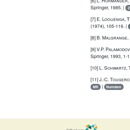
[6]
L. Hörmander
,
Springer, 1985. |
Z
[7]
E. Looijenga
,
T
(1974), 105-116. |
[8]
B. Malgrange
,
[9]
V.P. Palamodov
Springer, 1993, 1-1
[10]
L. Schwartz
,
[11]
J.-C. Touger
|
MR
Numdam
Diffusé par :