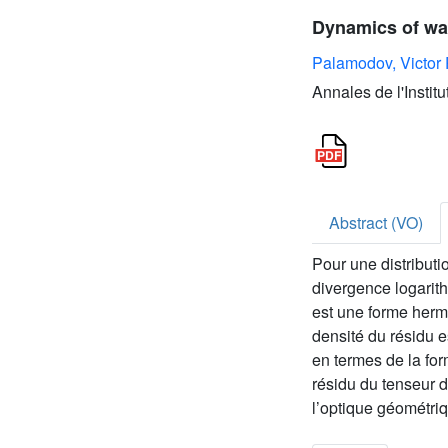
Dynamics of wav
Palamodov, Victor 
Annales de l'Instit
Abstract (VO)
Pour une distributi
divergence logarith
est une forme hermi
densité du résidu 
en termes de la for
résidu du tenseur d
l’optique géométri