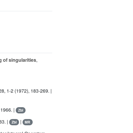
 of singularities
,
128, 1-2 (1972), 183-269. |
 1966. |
Zbl
83. |
|
Zbl
MR