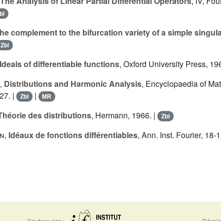
The Analysis of Linear Partial Differential Operators
, IV, Fou
bl
he complement to the bifurcation variety of a simple singula
Zbl
Ideals of differentiable functions
, Oxford University Press, 19
,
Distributions and Harmonic Analysis
, Encyclopaedia of Mat
27. |
|
Zbl
MR
Théorie des distributions
, Hermann, 1966. |
Zbl
on
,
Idéaux de fonctions différentiables
, Ann. Inst. Fourier, 18-
Soutenu par :
Dévelo