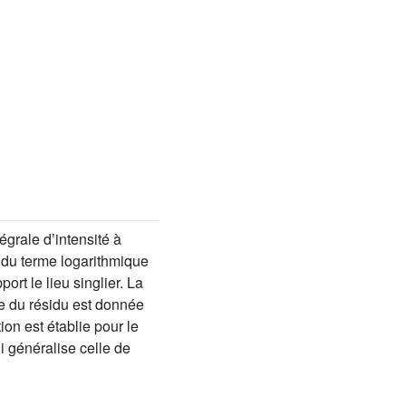
égrale d’intensité à
u du terme logarithmique
rt le lieu singlier. La
se du résidu est donnée
on est établie pour le
i généralise celle de