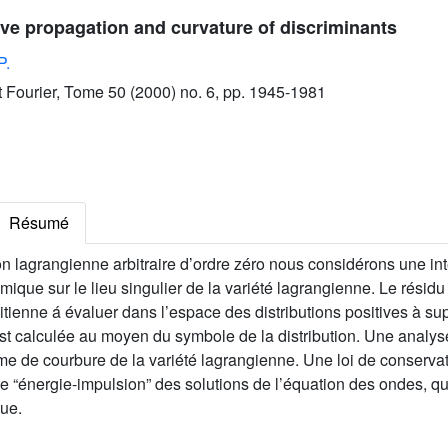
e propagation and curvature of discriminants
P.
ut Fourier, Tome 50 (2000) no. 6, pp. 1945-1981
Résumé
on lagrangienne arbitraire d’ordre zéro nous considérons une int
mique sur le lieu singulier de la variété lagrangienne. Le résid
tienne á évaluer dans l’espace des distributions positives à suppo
est calculée au moyen du symbole de la distribution. Une analy
me de courbure de la variété lagrangienne. Une loi de conservati
e “énergie-impulsion” des solutions de l’équation des ondes, qu
que.