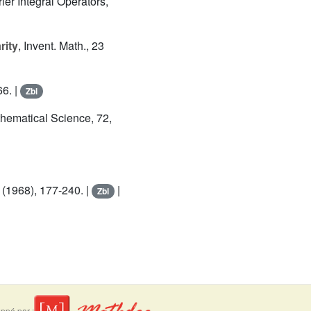
rier Integral Operators,
rity
, Invent. Math., 23
66. |
Zbl
hematical Science, 72,
1 (1968), 177-240. |
|
Zbl
ppé par :