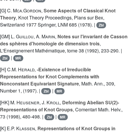
[G]
C. Mca.Gordon
,
Some Aspects of Classical Knot
Theory
, Knot Theory Proceedings, Plans sur Bex,
Switzerland 1977 Springer, LNM 685 (1978). |
Zbl
[GM]
L. Guillou
,
A. Marin
,
Notes sur l'invariant de Casson
des sphères d'homologie de dimension trois
,
L'Enseignement Mathématique, tome 38 (1992), 233-290. |
|
Zbl
MR
[H]
C.M. Herald
,
-Existence of Irreducible
Representations for Knot Complements with
Nonconstant Equivariant Signature
, Math. Ann., 309,
Number 1, (1997). |
|
Zbl
MR
[HK]
M. Heusener
,
J. Kroll
,
Deforming Abelian SU(2)-
Representations of Knot Groups
, Comentari Math. Helv.,
73 (1998), 480-498. |
|
Zbl
MR
[K]
E.P. Klassen
,
Representations of Knot Groups in