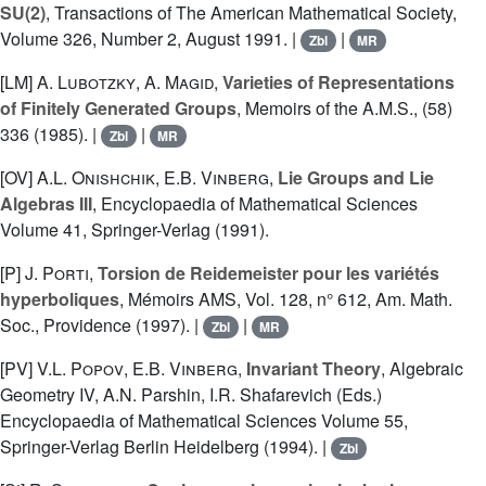
SU(2)
, Transactions of The American Mathematical Society,
Volume 326, Number 2, August 1991. |
|
Zbl
MR
[LM]
A. Lubotzky
,
A. Magid
,
Varieties of Representations
of Finitely Generated Groups
, Memoirs of the A.M.S., (58)
336 (1985). |
|
Zbl
MR
[OV]
A.L. Onishchik
,
E.B. Vinberg
,
Lie Groups and Lie
Algebras III
, Encyclopaedia of Mathematical Sciences
Volume 41, Springer-Verlag (1991).
[P]
J. Porti
,
Torsion de Reidemeister pour les variétés
hyperboliques
, Mémoirs AMS, Vol. 128, n° 612, Am. Math.
Soc., Providence (1997). |
|
Zbl
MR
[PV]
V.L. Popov
,
E.B. Vinberg
,
Invariant Theory
, Algebraic
Geometry IV, A.N. Parshin, I.R. Shafarevich (Eds.)
Encyclopaedia of Mathematical Sciences Volume 55,
Springer-Verlag Berlin Heidelberg (1994). |
Zbl