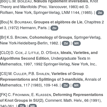
[Boi]
C.M. Boileau
,
Nœuds rigidement inversibles
, Knot
Theory and Manifolds (Proc. Vancouver, 1983) ed. D.
Rolfsen, New York, Springer-Verlag, LNM 1144, (1985). |
Zbl
[Bou]
N. Bourbaki
,
Groupes et algèbres de Lie
, Chapitres 2
et 3, (1972) Hermann, Paris. |
Zbl
[Br]
K.S. Brown
,
Cohomology of Groups
, Springer-Verlag,
New York-Heidelberg-Berlin, 1982. |
|
Zbl
MR
[CLO]
D. Cox
,
J. Little
,
D. O'Shea
,
Ideals, Varieties, and
Algorithms Second Edition
, Undergraduate Texts in
Mathematics, 1997, 1992 Springer-Verlag, New York, Inc..
[CS]
M. Culler
,
P.B. Shalen
,
Varieties of Group
Representations and Splittings of 3-manifolds
, Annals of
Mathematics, 117 (1983), 109-146. |
|
Zbl
MR
[FK]
C. Frohman
,
E. Klassen
,
Deforming Representations
of Knot Groups in SU(2)
, Comment. Math. Helv., 66 (1991),
340-361. |
|
Zbl
MR