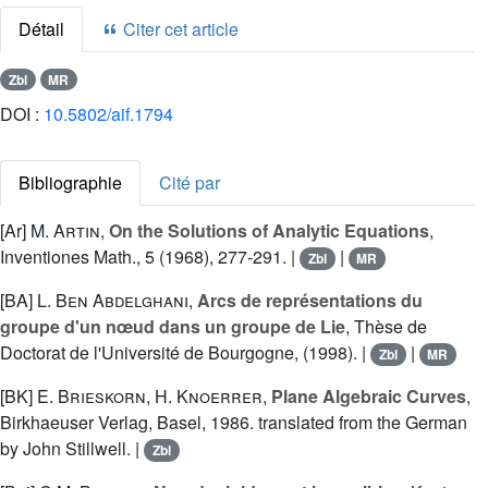
Détail
Citer cet article
Zbl
MR
DOI :
10.5802/aif.1794
Bibliographie
Cité par
[Ar]
M. Artin
,
On the Solutions of Analytic Equations
,
Inventiones Math., 5 (1968), 277-291. |
|
Zbl
MR
[BA]
L. Ben Abdelghani
,
Arcs de représentations du
groupe d'un nœud dans un groupe de Lie
, Thèse de
Doctorat de l'Université de Bourgogne, (1998). |
|
Zbl
MR
[BK]
E. Brieskorn
,
H. Knoerrer
,
Plane Algebraic Curves
,
Birkhaeuser Verlag, Basel, 1986. translated from the German
by John Stillwell. |
Zbl