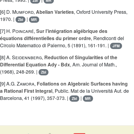
Zbl
MR
[6]
D. Mumford
,
Abelian Varieties
, Oxford University Press,
1970. |
|
Zbl
MR
[7]
H. Poincaré
,
Sur l'intégration algébrique des
équations différentielles du primer ordre
, Rendiconti del
Circolo Matematico di Palermo, 5 (1891), 161-191. |
JFM
[8]
A. Seidennberg
,
Reduction of Singularities of the
Differential Equation Ady - Bdx
, Am. Journal of Math.,
(1968), 248-269. |
Zbl
[9]
A.G. Zamora
,
Foliations on Algebraic Surfaces having
a Rational First Integral
, Public. Mat de la Universitá Aut. de
Barcelona, 41 (1997), 357-373. |
|
Zbl
MR