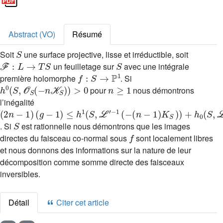
Abstract (VO)
Résumé
S
Soit
une surface projective, lisse et irréductible, soit
ℱ
:
L
→
T
S
S
un feuilletage sur
avec une intégrale
f
:
S
→
ℙ
1
première holomorphe
. Si
h
0
(
S
,
𝒪
S
(
-
n
𝒦
S
)
)
>
0
n
≥
1
pour
nous démontrons
l’inégalité
(
1
1
2
)
)
n
≤
K
-
h
S
1
1
)
)
)
(
(
+
S
g
h
-
,
ℒ
0
(
′
S
-
1
,
(
ℒ
-
(
′
n
)
+
-
1
S
. Si
est rationnelle nous démontrons que les images
f
directes du faisceau co-normal sous
sont localement libres
et nous donnons des informations sur la nature de leur
décomposition comme somme directe des faisceaux
inversibles.
Détail
Citer cet article