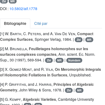
Zbl
MR
DOI :
10.5802/aif.1778
Bibliographie
Cité par
[1]
W. Barth
,
C. Peters
, and
A. Van De Ven
,
Compact
Complex Surfaces
, Springer Verlag, 1984. |
|
Zbl
MR
[2]
M. Brunella
,
Feuilletages holomorphes sur les
surfaces complexes compactes
, Ann. scient. Ec. Norm.
Sup., 30 (1997), 569-594. |
|
|
Zbl
MR
Numdam
[3]
X. Gomez-Mont
, and
R. Vila
,
On Meromorphic Integrals
of Holomorphic Foliations in Surfaces
, Unpublished.
[4]
P. Griffiths
, and
J. Harris
,
Principles of Algebraic
Geometry
, John Wiley & Sons, 1978. |
|
Zbl
MR
[5]
G. Kempf
,
Algebraic Varieties
, Cambridge University
Press, 1993. |
|