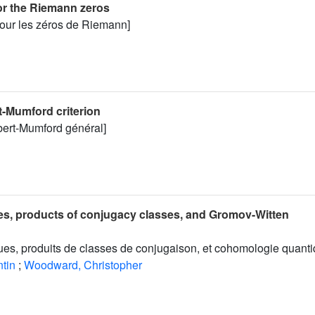
for the Riemann zeros
pour les zéros de Riemann]
t-Mumford criterion
lbert-Mumford général]
es, products of conjugacy classes, and Gromov-Witten
ues, produits de classes de conjugaison, et cohomologie quanti
tin
;
Woodward, Christopher