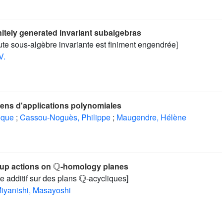
nitely generated invariant subalgebras
ute sous-algèbre invariante est finiment engendrée]
V.
iens d'applications polynomiales
rique
;
Cassou-Noguès, Philippe
;
Maugendre, Hélène
ℚ
oup actions on
-homology planes
ℚ
e additif sur des plans
-acycliques]
iyanishi, Masayoshi