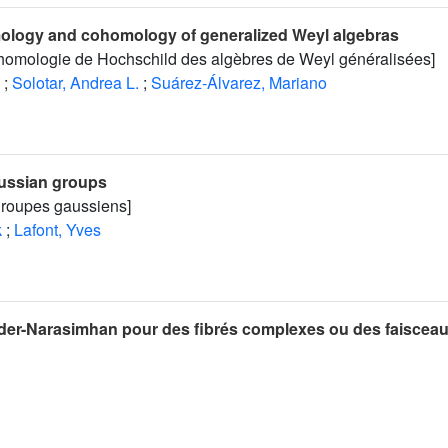
ology and cohomology of generalized Weyl algebras
homologie de Hochschild des algèbres de Weyl généralisées]
;
Solotar, Andrea L.
;
Suárez-Álvarez, Mariano
ussian groups
roupes gaussiens]
k
;
Lafont, Yves
arder-Narasimhan pour des fibrés complexes ou des faiscea