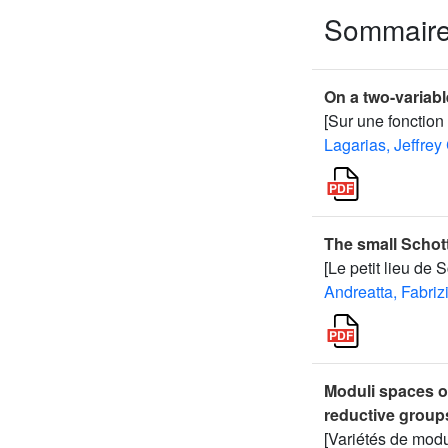
Sommair
On a two-variabl
[Sur une fonction
Lagarias, Jeffrey
The small Schott
[Le petit lieu de 
Andreatta, Fabriz
Moduli spaces o
reductive group
[Variétés de mod