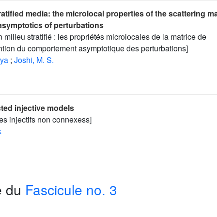
ratified media: the microlocal properties of the scattering ma
asymptotics of perturbations
 milieu stratifié : les propriétés microlocales de la matrice de
tention du comportement asymptotique des perturbations]
nya
;
Joshi, M. S.
ted injective models
s injectifs non connexess]
k
e du
Fascicule no. 3