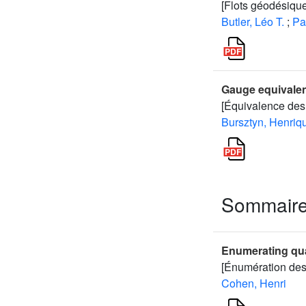
[Flots géodésiques
Butler, Léo T.
;
Pa
Gauge equivalen
[Équivalence des 
Bursztyn, Henriq
Sommair
Enumerating qua
[Énumération des 
Cohen, Henri