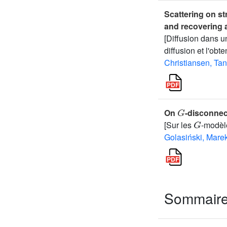
Scattering on st
and recovering 
[Diffusion dans un
diffusion et l'ob
Christiansen, Ta
G
On
-disconnec
G
[Sur les
-modèle
Golasiński, Mare
Sommair