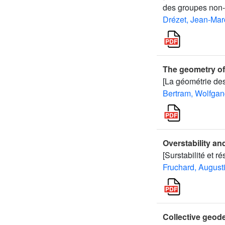
des groupes non-r
Drézet, Jean-Mar
The geometry of
[La géométrie des
Bertram, Wolfga
Overstability a
[Surstabilité et r
Fruchard, August
Collective geod