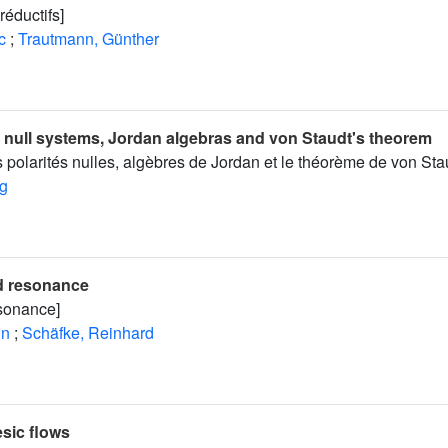
éductifs]
c
;
Trautmann, Günther
 null systems, Jordan algebras and von Staudt's theorem
 polarités nulles, algèbres de Jordan et le théorème de von Sta
ng
nd resonance
ésonance]
in
;
Schäfke, Reinhard
esic flows