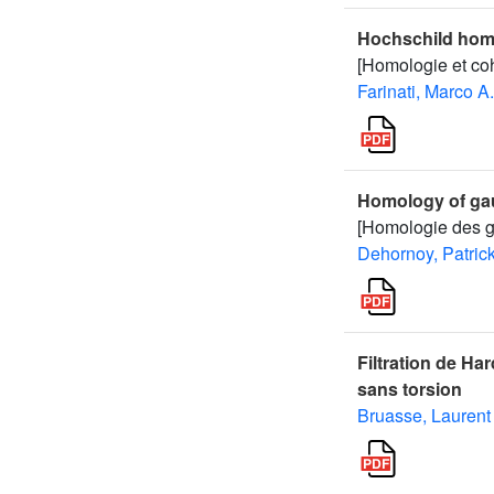
Hochschild hom
[Homologie et co
Farinati, Marco A.
Homology of ga
[Homologie des g
Dehornoy, Patric
Filtration de H
sans torsion
Bruasse, Laurent