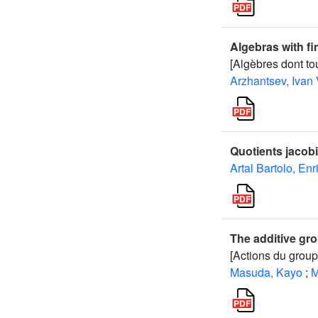
Algebras with fi
[Algèbres dont to
Arzhantsev, Ivan 
Quotients jacob
Artal Bartolo, En
The additive gr
[Actions du group
Masuda, Kayo
;
M