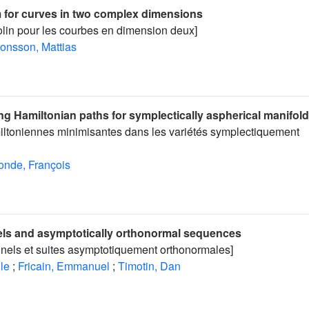
m for curves in two complex dimensions
lin pour les courbes en dimension deux]
onsson, Mattias
g Hamiltonian paths for symplectically aspherical manifol
miltoniennes minimisantes dans les variétés symplectiquement
onde, François
ls and asymptotically orthonormal sequences
nnels et suites asymptotiquement orthonormales]
le
;
Fricain, Emmanuel
;
Timotin, Dan