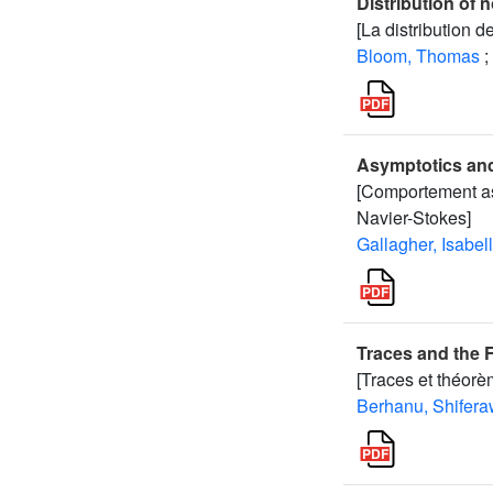
Distribution of 
[La distribution 
Bloom, Thomas
;
Asymptotics and 
[Comportement asy
Navier-Stokes]
Gallagher, Isabel
Traces and the F
[Traces et théorè
Berhanu, Shifer