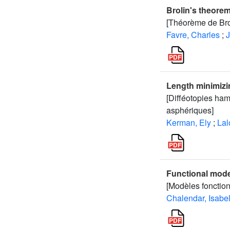
Brolin's theore
[Théorème de Bro
Favre, Charles
;
J
Length minimizin
[Difféotopies ha
asphériques]
Kerman, Ely
;
Lal
Functional mode
[Modèles fonctio
Chalendar, Isabel