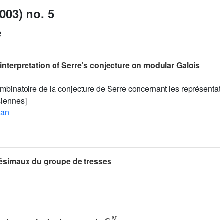
003) no. 5
e
interpretation of Serre's conjecture on modular Galois
mbinatoire de la conjecture de Serre concernant les représenta
siennes]
aan
itésimaux du groupe de tresses
ℂ
N