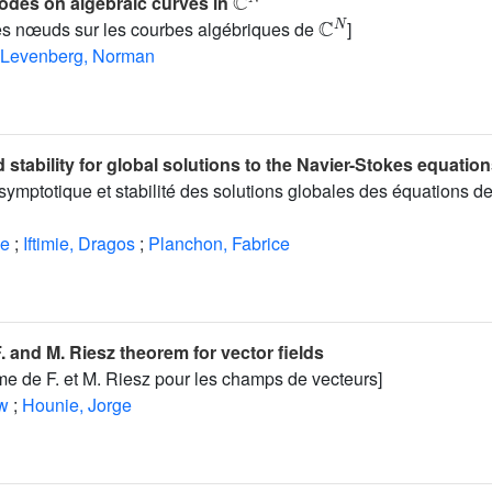
nodes on algebraic curves in
ℂ
N
des nœuds sur les courbes algébriques de
]
Levenberg, Norman
stability for global solutions to the Navier-Stokes equatio
mptotique et stabilité des solutions globales des équations d
le
;
Iftimie, Dragos
;
Planchon, Fabrice
. and M. Riesz theorem for vector fields
me de F. et M. Riesz pour les champs de vecteurs]
aw
;
Hounie, Jorge