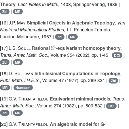
Theory
, Lect. Notes in Math.
, 1408
, Springer-Verlag, 1989 |
|
Zbl
MR
[16]
J.P. May
Simplicial Objects in Algebraic Topology
, Van
Nostrand Mathematical Studies
, 11
, Princeton-Toronto-
London-Melbourne, 1967 |
|
Zbl
MR
𝕊
1
[17]
L.S. Scull
Rational
-equivariant homotopy theory
,
Trans. Amer. Math. Soc.
, Volume 354
(2002), pp. 1-45 |
|
DOI
|
Zbl
MR
[18]
D. Sullivan
Infinitesimal Computations in Topology
,
Publ. Math. I.H.E.S.
, Volume 47
(1977), pp. 269-331 |
|
Zbl
|
MR
Numdam
[19]
G.V. Triantafillou
Equivariant minimal models
, Trans.
Amer. Math. Soc.
, Volume 274
(1982), pp. 509-532 |
|
DOI
|
Zbl
MR
[20]
G.V. Triantafillou
An algebraic model for G-