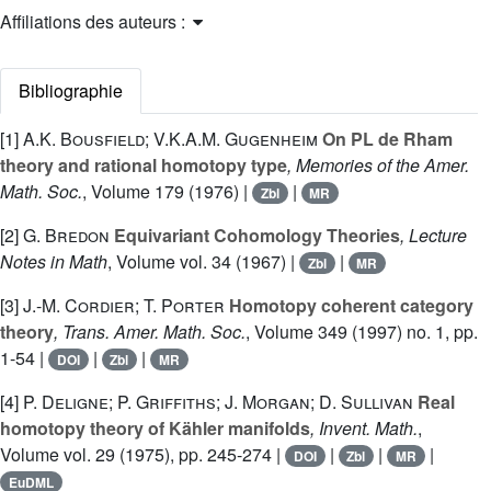
Affiliations des auteurs :
Bibliographie
[1]
A.K. Bousfield; V.K.A.M. Gugenheim
On PL de Rham
theory and rational homotopy type
, Memories of the Amer.
Math. Soc.
, Volume 179
(1976) |
|
Zbl
MR
[2]
G. Bredon
Equivariant Cohomology Theories
, Lecture
Notes in Math
, Volume vol. 34
(1967) |
|
Zbl
MR
[3]
J.-M. Cordier; T. Porter
Homotopy coherent category
theory
, Trans. Amer. Math. Soc.
, Volume 349
(1997) no. 1, pp.
1-54 |
|
|
DOI
Zbl
MR
[4]
P. Deligne; P. Griffiths; J. Morgan; D. Sullivan
Real
homotopy theory of Kähler manifolds
, Invent. Math.
,
Volume vol. 29
(1975), pp. 245-274 |
|
|
|
DOI
Zbl
MR
EuDML