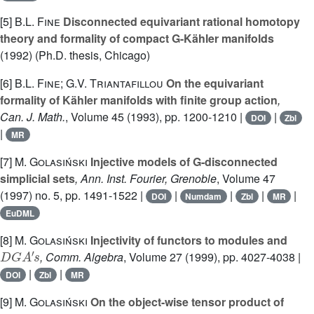
[5]
B.L. Fine
Disconnected equivariant rational homotopy
theory and formality of compact G-Kähler manifolds
(1992) (Ph.D. thesis, Chicago)
[6]
B.L. Fine; G.V. Triantafillou
On the equivariant
formality of Kähler manifolds with finite group action
,
Can. J. Math.
, Volume 45
(1993), pp. 1200-1210 |
|
DOI
Zbl
|
MR
[7]
M. Golasiński
Injective models of G-disconnected
simplicial sets
, Ann. Inst. Fourier, Grenoble
, Volume 47
(1997) no. 5, pp. 1491-1522 |
|
|
|
|
DOI
Numdam
Zbl
MR
EuDML
[8]
M. Golasiński
Injectivity of functors to modules and
D
G
A
'
s
, Comm. Algebra
, Volume 27
(1999), pp. 4027-4038 |
|
|
DOI
Zbl
MR
[9]
M. Golasiński
On the object-wise tensor product of