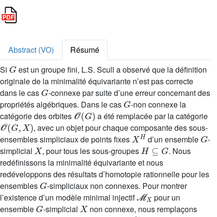
Abstract (VO)
Résumé
G
Si
est un groupe fini, L.S. Scull a observé que la définition
originale de la minimalité équivariante n’est pas correcte
G
dans le cas
-connexe par suite d’une erreur concernant des
G
propriétés algébriques. Dans le cas
-non connexe la
𝒪
(
G
)
catégorie des orbites
a été remplacée par la catégorie
𝒪
(
G
,
X
)
, avec un objet pour chaque composante des sous-
X
H
G
ensembles simpliciaux de points fixes
d’un ensemble
-
X
H
⊆
G
simplicial
, pour tous les sous-groupes
. Nous
redéfinissons la minimalité équivariante et nous
redéveloppons des résultats d’homotopie rationnelle pour les
G
ensembles
-simpliciaux non connexes. Pour montrer
ℳ
X
l’existence d’un modèle minimal injectif
pour un
G
X
ensemble
-simplicial
non connexe, nous remplaçons
𝒪
(
G
,
X
)
𝒪
˜
(
G
,
X
)