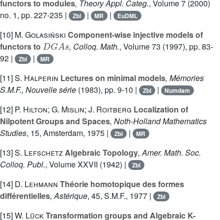
functors to modules
, Theory Appl. Categ.
, Volume 7
(2000)
no. 1, pp. 227-235 |
|
|
Zbl
MR
EuDML
[10]
M. Golasiński
Component-wise injective models of
D
G
A
s
functors to
, Colloq. Math.
, Volume 73
(1997), pp. 83-
92 |
|
Zbl
MR
[11]
S. Halperin
Lectures on minimal models
, Mémories
S.M.F., Nouvelle série
(1983), pp. 9-10 |
|
Zbl
Numdam
[12]
P. Hilton; G. Mislin; J. Roitberg
Localization of
Nilpotent Groups and Spaces
, Noth-Holland Mathematics
Studies
, 15
, Amsterdam, 1975 |
|
Zbl
MR
[13]
S. Lefschetz
Algebraic Topology
, Amer. Math. Soc.
Colloq. Publ.
, Volume XXVII
(1942) |
Zbl
[14]
D. Lehmann
Théorie homotopique des formes
différentielles
, Astérique
, 45
, S.M.F., 1977 |
Zbl
[15]
W. Lück
Transformation groups and Algebraic K-