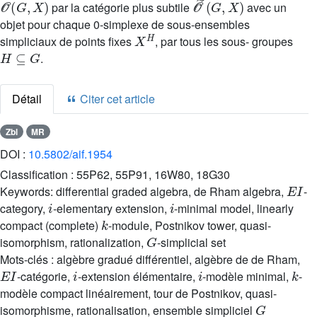
par la catégorie plus subtile
avec un
objet pour chaque 0-simplexe de sous-ensembles
X
H
simpliciaux de points fixes
, par tous les sous- groupes
H
⊆
G
.
Détail
Citer cet article
Zbl
MR
DOI :
10.5802/aif.1954
Classification :
55P62, 55P91, 16W80, 18G30
E
I
Keywords:
differential graded algebra, de Rham algebra,
-
i
i
category,
-elementary extension,
-minimal model, linearly
k
compact (complete)
-module, Postnikov tower, quasi-
G
isomorphism, rationalization,
-simplicial set
Mots-clés :
algèbre gradué différentiel, algèbre de de Rham,
E
I
i
i
k
-catégorie,
-extension élémentaire,
-modèle minimal,
-
modèle compact linéairement, tour de Postnikov, quasi-
G
isomorphisme, rationalisation, ensemble simpliciel